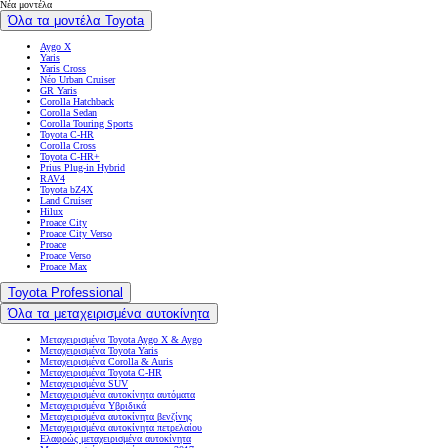
Νέα μοντέλα
Όλα τα μοντέλα Toyota
Aygo X
Yaris
Yaris Cross
Νέο Urban Cruiser
GR Yaris
Corolla Hatchback
Corolla Sedan
Corolla Touring Sports
Toyota C-HR
Corolla Cross
Toyota C-HR+
Prius Plug-in Hybrid
RAV4
Toyota bZ4X
Land Cruiser
Hilux
Proace City
Proace City Verso
Proace
Proace Verso
Proace Max
Toyota Professional
Όλα τα μεταχειρισμένα αυτοκίνητα
Μεταχειρισμένα Toyota Aygo X & Aygo
Μεταχειρισμένα Toyota Yaris
Μεταχειρισμένα Corolla & Auris
Μεταχειρισμένα Toyota C-HR
Μεταχειρισμένα SUV
Μεταχειρισμένα αυτοκίνητα αυτόματα
Μεταχειρισμένα Υβριδικά
Μεταχειρισμένα αυτοκίνητα βενζίνης
Μεταχειρισμένα αυτοκίνητα πετρελαίου
Ελαφρώς μεταχειρισμένα αυτοκίνητα