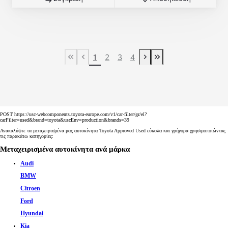
1
2
3
4
Πρώτη σελίδα
Προηγούμενη σελίδα
Επόμενη σελίδα
Τελευταία σελίδα
POST https://usc-webcomponents.toyota-europe.com/v1/car-filter/gr/el?
carFilter=used&brand=toyota&uscEnv=production&brands=39
Ανακαλύψτε τα μεταχειρισμένα μας αυτοκίνητα Toyota Approved Used εύκολα και γρήγορα χρησιμοποιώντας
τις παρακάτω κατηγορίες:
Μεταχειρισμένα αυτοκίνητα ανά μάρκα
Audi
BMW
Citroen
Ford
Hyundai
Kia