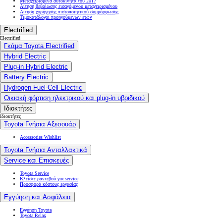
Μεταχειρισμένα αυτοκίνητα του 2017
Αίτηση βεβαίωσης εισαγόμενου μεταχειρισμένου
Αίτηση χορήγησης πιστοποιητικού συμμόρφωσης
Τιμοκατάλογοι προηγούμενων ετών
Electrified
Electrified
Γκάμα Toyota Electrified
Hybrid Electric
Plug-in Hybrid Electric
Battery Electric
Hydrogen Fuel-Cell Electric
Οικιακή φόρτιση ηλεκτρικού και plug-in υβριδικού
Ιδιοκτήτες
Ιδιοκτήτες
Toyota Γνήσια Αξεσουάρ
Accessories Wishlist
Toyota Γνήσια Ανταλλακτικά
Service και Επισκευές
Toyota Service
Κλείστε ραντεβού για service
Προσφορά κόστους εργασίας
Εγγύηση και Ασφάλεια
Εγγύηση Toyota
Toyota Relax