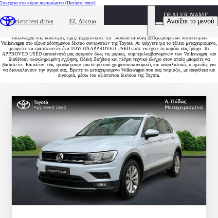
Συνέχεια στο κύριο περιεχόμενο
(Πατήστε enter)
DEALER NAME
Μεταχειρισμένα Volkswagen
Ανοίξτε το μενού
Κλείστε test drive
Εξ. Δίκτυο
Ανακαλύψτε μεταχειρισμένα Volkswagen Polo, Golf, T-Roc και μια μεγάλη γκάμα από άλλα μοντέλα
Volkswagen στις καλύτερες τιμές! Εξερευνήστε την πλούσια επιλογή μεταχειρισμένων αυτοκινήτων
Volkswagen στο εξουσιοδοτημένου δίκτυο συνεργατών της Toyota. Αν ψάχνετε για το τέλειο μεταχειρισμένο,
μπορείτε να εμπιστευτείτε ένα TOYOTA APPROVED USED ώστε να έχετε το κεφάλι σας ήσυχο. Τα
APPROVED USED αυτοκίνητά μας αφορούν όλες τις μάρκες, συμπεριλαμβανομένων των Volkswagen, και
διαθέτουν ολοκληρωμένη εγγύηση, Οδική Βοήθεια και πλήρη τεχνικό έλεγχο στον οποίο μπορείτε να
βασιστείτε. Επιπλέον, σας προσφέρουμε μια σειρά από χρηματοοικονομικές και ασφαλιστικές υπηρεσίες για
να διευκολύνουν την αγορά σας. Βρείτε το μεταχειρισμένο Volkswagen που σας ταιριάζει, με ασφάλεια και
σιγουριά, μέσω του αξιόπιστου δικτύου της Toyota.