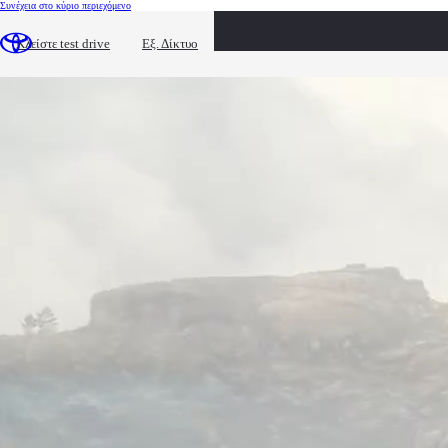
(Πατήστε enter)
Συνέχεια στο κύριο περιεχόμενο
Είστε έτοιμοι!
Κλείστε test drive
Εξ. Δίκτυο