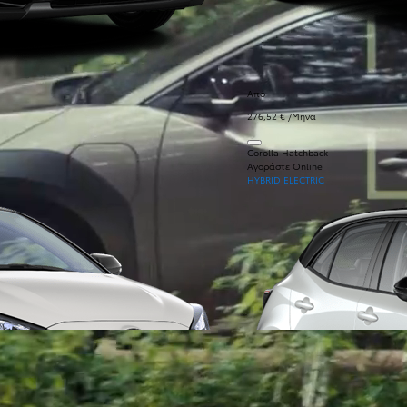
Από
276,52 € /Μήνα
Corolla Hatchback
Αγοράστε Online
HYBRID ELECTRIC