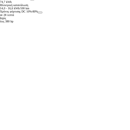
74,7 kWh
Ηλεκτρική κατανάλωση
14,0 - 16,6 kWh/100 km
Χρόνος φόρτισης DC 10%-80%
σε 28 λεπτά
Ισχύς
έως 380 hp
Από
384,13 € /Μήνα
Toyota C-HR+
Αγοράστε Online
BATTERY ELECTRIC