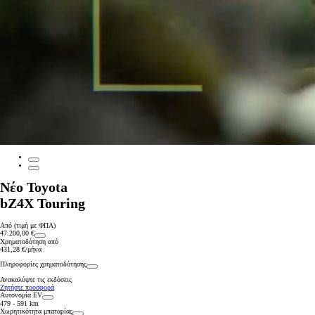
Από
849,83 € /Μήνα
Corolla Touring Sports
Αγοράστε Online
HYBRID ELECTRIC
Νέο Toyota
bZ4X Touring
Από (τιμή με ΦΠΑ)
47.200,00 €
Χρηματοδότηση από
431,28 €/μήνα
Πληροφορίες χρηματοδότησης
Ανακαλύψτε τις εκδόσεις
Ζητήστε προσφορά
Αυτονομία EV
479 - 591 km
Χωρητικότητα μπαταρίας