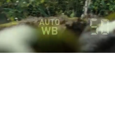
Από
356,69 € /Μήνα
Toyota C-HR
Αγοράστε Online
HYBRID & PLUG-IN HYBRID ELECTRI