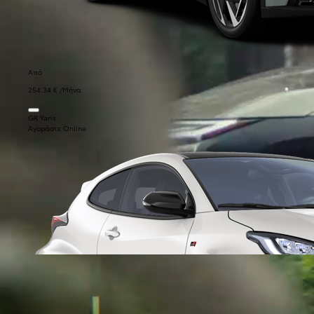
Από
254,34 € /Μήνα
GR Yaris
Αγοράστε Online