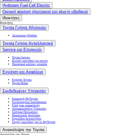
Hydrogen Fuel-Cell Electric
Οικιακή φόρτιση ηλεκτρικού και plug-in υβριδικού
Ιδιοκτήτες
Ιδιοκτήτες
Toyota Γνήσια Αξεσουάρ
Accessories Wishlist
Toyota Γνήσια Ανταλλακτικά
Service και Επισκευές
Toyota Service
Κλείστε ραντεβού για service
Προσφορά κόστους εργασίας
Εγγύηση και Ασφάλεια
Εγγύηση Toyota
Toyota Relax
Συνδεδεμένες Υπηρεσίες
Εφαρμογή MyToyota
Συνδρομητικά προγράμματα
Find your connectivity
Απομακρυσμένες Υπηρεσίες
Σύστημα Πολυμέσων
Προσωπικός Ιστότοπος
Εγχειρίδιο Αυτοκινήτου
Συχνές ερωτήσεις για το MyToyota
Ανακαλύψτε την Toyota
Ανακαλύψτε την Toyota