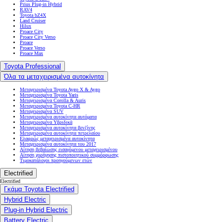
Prius Plug-in Hybrid
RAV4
Toyota bZ4X
Land Cruiser
Hilux
Proace City
Proace City Verso
Proace
Proace Verso
Proace Max
Toyota Professional
Όλα τα μεταχειρισμένα αυτοκίνητα
Μεταχειρισμένα Toyota Aygo X & Aygo
Μεταχειρισμένα Toyota Yaris
Μεταχειρισμένα Corolla & Auris
Μεταχειρισμένα Toyota C-HR
Μεταχειρισμένα SUV
Μεταχειρισμένα αυτοκίνητα αυτόματα
Μεταχειρισμένα Υβριδικά
Μεταχειρισμένα αυτοκίνητα βενζίνης
Μεταχειρισμένα αυτοκίνητα πετρελαίου
Ελαφρώς μεταχειρισμένα αυτοκίνητα
Μεταχειρισμένα αυτοκίνητα του 2017
Αίτηση βεβαίωσης εισαγόμενου μεταχειρισμένου
Αίτηση χορήγησης πιστοποιητικού συμμόρφωσης
Τιμοκατάλογοι προηγούμενων ετών
Electrified
Electrified
Γκάμα Toyota Electrified
Hybrid Electric
Plug-in Hybrid Electric
Battery Electric