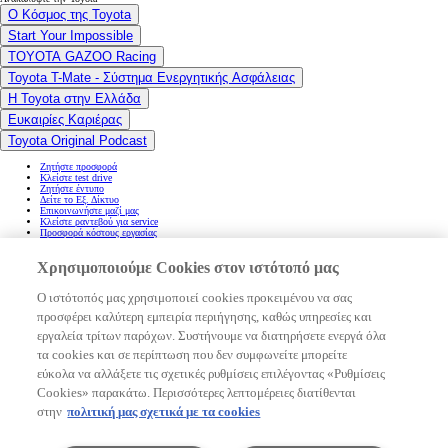
Ο Κόσμος της Toyota
Start Your Impossible
TOYOTA GAZOO Racing
Toyota T-Mate - Σύστημα Ενεργητικής Ασφάλειας
Η Toyota στην Ελλάδα
Ευκαιρίες Καριέρας
Toyota Original Podcast
Ζητήστε προσφορά
Κλείστε test drive
Ζητήστε έντυπο
Δείτε το Εξ. Δίκτυο
Επικοινωνήστε μαζί μας
Κλείστε ραντεβού για service
Προσφορά κόστους εργασίας
Ποιο φορτιστή να επιλέξω;
Υπολογίστε την αξία του αυτοκινήτου σας
Χρησιμοποιούμε Cookies στον ιστότοπό μας
Find your connectivity
Υπολογίστε το κόστος χρήσης του αυτοκινήτου σας
Ρυθμίσεις cookies
Ο ιστότοπός μας χρησιμοποιεί cookies προκειμένου να σας
Δήλωση προσβασιμότητας
προσφέρει καλύτερη εμπειρία περιήγησης, καθώς υπηρεσίες και
(Ανοίγει σε νέο παράθυρο)
(Ανοίγει σε νέο παράθυρο)
εργαλεία τρίτων παρόχων. Συστήνουμε να διατηρήσετε ενεργά όλα
(Ανοίγει σε νέο παράθυρο)
(Ανοίγει σε νέο παράθυρο)
τα cookies και σε περίπτωση που δεν συμφωνείτε μπορείτε
(Ανοίγει σε νέο παράθυρο)
εύκολα να αλλάξετε τις σχετικές ρυθμίσεις επιλέγοντας «Ρυθμίσεις
(Ανοίγει σε νέο παράθυρο)
Cookies» παρακάτω. Περισσότερες λεπτομέρειες διατίθενται
(Ανοίγει σε νέο παράθυρο)
(Ανοίγει σε νέο παράθυρο)
στην
πολιτική μας σχετικά με τα cookies