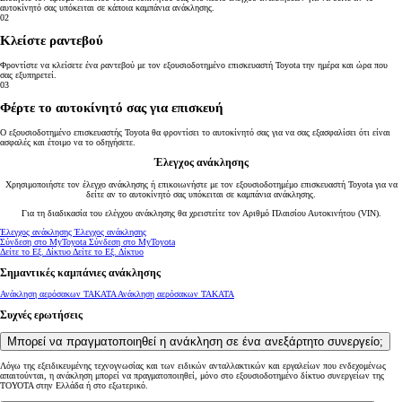
αυτοκίνητό σας υπόκειται σε κάποια καμπάνια ανάκλησης.
02
Κλείστε ραντεβού
Φροντίστε να κλείσετε ένα ραντεβού με τον εξουσιοδοτημένο επισκευαστή Toyota την ημέρα και ώρα που
σας εξυπηρετεί.
03
Φέρτε το αυτοκίνητό σας για επισκευή
Ο εξουσιοδοτημένο επισκευαστής Toyota θα φροντίσει το αυτοκίνητό σας για να σας εξασφαλίσει ότι είναι
ασφαλές και έτοιμο να το οδηγήσετε.
Έλεγχος ανάκλησης
Χρησιμοποιήστε τον έλεγχο ανάκλησης ή επικοιωνήστε με τον εξουσιοδοτημέμο επισκευαστή Toyota για να
δείτε αν το αυτοκίνητό σας υπόκειται σε καμπάνια ανάκλησης.
Για τη διαδικασία του ελέγχου ανάκλησης θα χρειστείτε τον Αριθμό Πλαισίου Αυτοκινήτου (VIN).
Έλεγχος ανάκλησης
Έλεγχος ανάκλησης
Σύνδεση στο MyToyota
Σύνδεση στο MyToyota
Δείτε το Εξ. Δίκτυο
Δείτε το Εξ. Δίκτυο
Σημαντικές καμπάνιες ανάκλησης
Ανάκληση αερόσακων ΤΑΚΑΤΑ
Ανάκληση αερόσακων ΤΑΚΑΤΑ
Συχνές ερωτήσεις
Μπορεί να πραγματοποιηθεί η ανάκληση σε ένα ανεξάρτητο συνεργείο;
Λόγω της εξειδικευμένης τεχνογνωσίας και των ειδικών ανταλλακτικών και εργαλείων που ενδεχομένως
απαιτούνται, η ανάκληση μπορεί να πραγματοποιηθεί, μόνο στο εξουσιοδοτημένο δίκτυο συνεργείων της
ΤΟΥΟΤΑ στην Ελλάδα ή στο εξωτερικό.