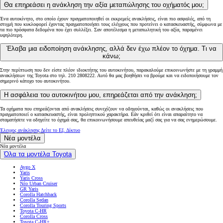
Θα επηρεάσει η ανάκληση την αξία μεταπώλησης του οχήματός μου;
Ένα αυτοκίνητο, στο οποίο έχουν πραγματοποιηθεί οι εκκρεμείς ανακλήσεις, είναι πιο ασφαλές, από τη
στιγμή που κυκλοφορεί έχοντας πραγματοποιήσει τους ελέγχους που προτείνει ο κατασκευαστής, σύμφωνα με
τα πιο πρόσφατα δεδομένα που έχει συλλέξει. Σαν αποτέλεσμα η μεταπωλητική του αξία, παραμένει
υψηλότερη.
Έλαβα μια ειδοποίηση ανάκλησης, αλλά δεν έχω πλέον το όχημα. Τι να
κάνω;
Στην περίπτωση που δεν είστε πλέον ιδιοκτήτης του αυτοκινήτου, παρακαλούμε επικοινωνήστε με τη γραμμή
ανακλήσεων της Toyota στο τηλ. 210 2808222. Αυτό θα μας βοηθήσει να βρούμε και να ειδοποιήσουμε τον
σημερινό κάτοχο του αυτοκινήτου.
Η ασφάλεια του αυτοκινήτου μου, επηρεάζεται από την ανάκληση;
Τα οχήματα που επηρεάζονται από ανακλήσεις συνεχίζουν να οδηγούνται, καθώς οι ανακλήσεις που
πραγματοποιεί ο κατασκευαστής, είναι προληπτικού χαρακτήρα. Εάν κριθεί ότι είναι απαραίτητο να
σταματήσετε να οδηγείτε το όχημά σας, θα επικοινωνήσουμε απευθείας μαζί σας για να σας ενημερώσουμε.
Έλεγχος ανάκλησης
Δείτε το Εξ. Δίκτυο
Νέα μοντέλα
Νέα μοντέλα
Όλα τα μοντέλα Toyota
Aygo X
Yaris
Yaris Cross
Νέο Urban Cruiser
GR Yaris
Corolla Hatchback
Corolla Sedan
Corolla Touring Sports
Toyota C-HR
Corolla Cross
Toyota C-HR+