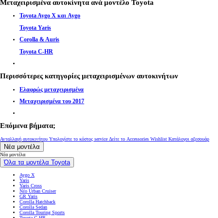
Μεταχειρισμένα αυτοκίνητα ανά μοντέλο Toyota
Toyota Aygo X και Aygo
Toyota Yaris
Corolla & Auris
Toyota C-HR
Περισσότερες κατηγορίες μεταχειρισμένων αυτοκινήτων
Ελαφρώς μεταχειρισμένα
Μεταχειρισμένα του 2017
Επόμενα βήματα;
Ανταλλαγή αυτοκινήτου
Υπολογίστε το κόστος service
Δείτε το Accessories Wishlist
Κατάλογοι αξεσουάρ
Νέα μοντέλα
Νέα μοντέλα
Όλα τα μοντέλα Toyota
Aygo X
Yaris
Yaris Cross
Νέο Urban Cruiser
GR Yaris
Corolla Hatchback
Corolla Sedan
Corolla Touring Sports
Toyota C-HR