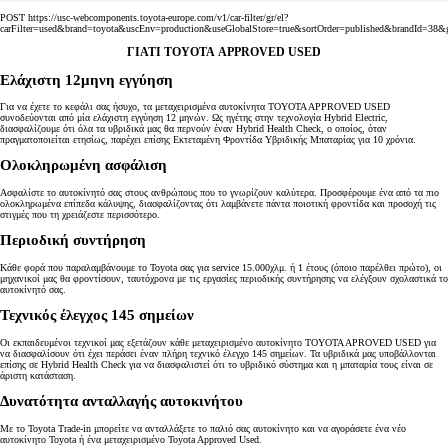
POST https://usc-webcomponents.toyota-europe.com/v1/car-filter/gr/el?
carFilter=used&brand=toyota&uscEnv=production&useGlobalStore=true&sortOrder=published&b
ΓΙΑΤΙ TOYOTA APPROVED USED
Ελάχιστη 12μηνη εγγύηση
Για να έχετε το κεφάλι σας ήσυχο, τα μεταχειρισμένα αυτοκίνητα TOYOTA APPROVED USED
συνοδεύονται από μία ελάχιστη εγγύηση 12 μηνών. Ως ηγέτης στην τεχνολογία Hybrid Electric,
διασφαλίζουμε ότι όλα τα υβριδικά μας θα περνούν έναν Hybrid Health Check, ο οποίος, όταν
πραγματοποιείται ετησίως, παρέχει επίσης Εκτεταμένη Φροντίδα Υβριδικής Μπαταρίας για 10 χρόνια.
Ολοκληρωμένη ασφάλιση
Ασφαλίστε το αυτοκίνητό σας στους ανθρώπους που το γνωρίζουν καλύτερα. Προσφέρουμε ένα από τα πιο
ολοκληρωμένα επίπεδα κάλυψης, διασφαλίζοντας ότι λαμβάνετε πάντα ποιοτική φροντίδα και προσοχή τις
στιγμές που τη χρειάζεστε περισσότερο.
Περιοδική συντήρηση
Κάθε φορά που παραλαμβάνουμε το Toyota σας για service 15.000χλμ. ή 1 έτους (όποιο παρέλθει πρώτο), οι
μηχανικοί μας θα φροντίσουν, ταυτόχρονα με τις εργασίες περιοδικής συντήρησης να ελέγξουν σχολαστικά το
αυτοκίνητό σας.
Τεχνικός έλεγχος 145 σημείων
Οι εκπαιδευμένοι τεχνικοί μας εξετάζουν κάθε μεταχειρισμένο αυτοκίνητο TOYOTA APROVED USED για
να διασφαλίσουν ότι έχει περάσει έναν πλήρη τεχνικό έλεγχο 145 σημείων. Τα υβριδικά μας υποβάλλονται
επίσης σε Hybrid Health Check για να διασφαλιστεί ότι το υβριδικό σύστημα και η μπαταρία τους είναι σε
άριστη κατάσταση.
Δυνατότητα ανταλλαγής αυτοκινήτου
Με το Toyota Trade-in μπορείτε να ανταλλάξετε το παλιό σας αυτοκίνητο και να αγοράσετε ένα νέο
αυτοκίνητο Toyota ή ένα μεταχειρισμένο Toyota Approved Used.