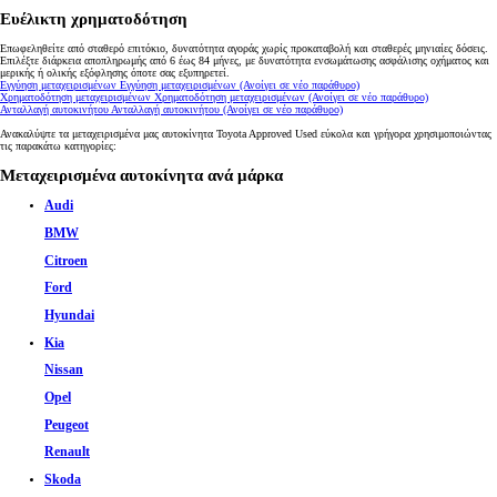
Ευέλικτη χρηματοδότηση
Επωφεληθείτε από σταθερό επιτόκιο, δυνατότητα αγοράς χωρίς προκαταβολή και σταθερές μηνιαίες δόσεις.
Επιλέξτε διάρκεια αποπληρωμής από 6 έως 84 μήνες, με δυνατότητα ενσωμάτωσης ασφάλισης οχήματος και
μερικής ή ολικής εξόφλησης όποτε σας εξυπηρετεί.
Εγγύηση μεταχειρισμένων
Εγγύηση μεταχειρισμένων
(Ανοίγει σε νέο παράθυρο)
Χρηματοδότηση μεταχειρισμένων
Χρηματοδότηση μεταχειρισμένων
(Ανοίγει σε νέο παράθυρο)
Ανταλλαγή αυτοκινήτου
Ανταλλαγή αυτοκινήτου
(Ανοίγει σε νέο παράθυρο)
Ανακαλύψτε τα μεταχειρισμένα μας αυτοκίνητα Toyota Approved Used εύκολα και γρήγορα χρησιμοποιώντας
τις παρακάτω κατηγορίες:
Μεταχειρισμένα αυτοκίνητα ανά μάρκα
Audi
BMW
Citroen
Ford
Hyundai
Kia
Nissan
Opel
Peugeot
Renault
Skoda