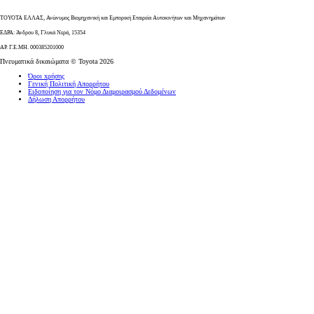
ΤΟΥΟΤΑ ΕΛΛΑΣ, Ανώνυμος Βιομηχανική και Εμπορική Εταιρεία Αυτοκινήτων και Μηχανημάτων
ΕΔΡΑ: Άνδρου 8, Γλυκά Νερά, 15354
ΑΡ. Γ.Ε.ΜΗ. 000385201000
Πνευματικά δικαιώματα © Toyota 2026
Όροι xρήσης
Γενική Πολιτική Απορρήτου
Ειδοποίηση για τον Νόμο Διαμοιρασμού Δεδομένων
Δήλωση Απορρήτου