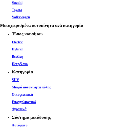
Suzuki
Toyota
Volkswagen
Μεταχειρισμένα αυτοκίνητα ανά κατηγορία
Τύπος καυσίμου
Electric
Hybrid
Βενζίνη
Πετρέλαιο
Κατηγορία
SUV
Μικρά αυτοκίνητα πόλης
Οικογενειακά
Επαγγελματικά
Αγροτικά
Σύστημα μετάδοσης
Αυτόματο