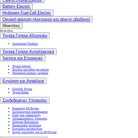
Battery Electric
Hydrogen Fuel-Cell Electric
Οικιακή φόρτιση ηλεκτρικού και plug-in υβριδικού
Ιδιοκτήτες
Ιδιοκτήτες
Toyota Γνήσια Αξεσουάρ
Accessories Wishlist
Toyota Γνήσια Ανταλλακτικά
Service και Επισκευές
Toyota Service
Κλείστε ραντεβού για service
Προσφορά κόστους εργασίας
Εγγύηση και Ασφάλεια
Εγγύηση Toyota
Toyota Relax
Συνδεδεμένες Υπηρεσίες
Εφαρμογή MyToyota
Συνδρομητικά προγράμματα
Find your connectivity
Απομακρυσμένες Υπηρεσίες
Σύστημα Πολυμέσων
Προσωπικός Ιστότοπος
Εγχειρίδιο Αυτοκινήτου
Συχνές ερωτήσεις για το MyToyota