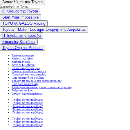
Ανακαλύψτε την Toyota
Ανακαλύψτε την Toyota
Ο Κόσμος της Toyota
Start Your Impossible
TOYOTA GAZOO Racing
Toyota T-Mate - Σύστημα Ενεργητικής Ασφάλειας
Η Toyota στην Ελλάδα
Ευκαιρίες Καριέρας
Toyota Original Podcast
Ζητήστε προσφορά
Κλείστε test drive
Ζητήστε έντυπο
Δείτε το Εξ. Δίκτυο
Επικοινωνήστε μαζί μας
Κλείστε ραντεβού για service
Προσφορά κόστους εργασίας
Ποιο φορτιστή να επιλέξω;
Υπολογίστε την αξία του αυτοκινήτου σας
Find your connectivity
Υπολογίστε το κόστος χρήσης του αυτοκινήτου σας
Ρυθμίσεις cookies
Δήλωση προσβασιμότητας
(Ανοίγει σε νέο παράθυρο)
(Ανοίγει σε νέο παράθυρο)
(Ανοίγει σε νέο παράθυρο)
(Ανοίγει σε νέο παράθυρο)
(Ανοίγει σε νέο παράθυρο)
(Ανοίγει σε νέο παράθυρο)
(Ανοίγει σε νέο παράθυρο)
(Ανοίγει σε νέο παράθυρο)