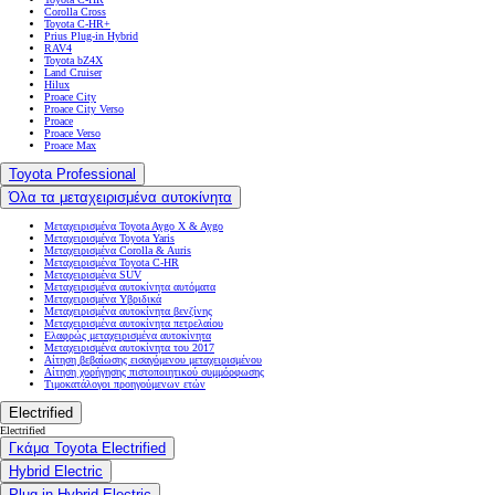
Corolla Cross
Toyota C-HR+
Prius Plug-in Hybrid
RAV4
Toyota bZ4X
Land Cruiser
Hilux
Proace City
Proace City Verso
Proace
Proace Verso
Proace Max
Toyota Professional
Όλα τα μεταχειρισμένα αυτοκίνητα
Μεταχειρισμένα Toyota Aygo X & Aygo
Μεταχειρισμένα Toyota Yaris
Μεταχειρισμένα Corolla & Auris
Μεταχειρισμένα Toyota C-HR
Μεταχειρισμένα SUV
Μεταχειρισμένα αυτοκίνητα αυτόματα
Μεταχειρισμένα Υβριδικά
Μεταχειρισμένα αυτοκίνητα βενζίνης
Μεταχειρισμένα αυτοκίνητα πετρελαίου
Ελαφρώς μεταχειρισμένα αυτοκίνητα
Μεταχειρισμένα αυτοκίνητα του 2017
Αίτηση βεβαίωσης εισαγόμενου μεταχειρισμένου
Αίτηση χορήγησης πιστοποιητικού συμμόρφωσης
Τιμοκατάλογοι προηγούμενων ετών
Electrified
Electrified
Γκάμα Toyota Electrified
Hybrid Electric
Plug-in Hybrid Electric