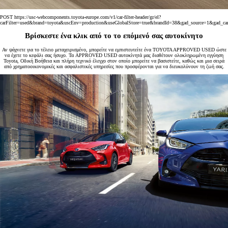
POST https://usc-webcomponents.toyota-europe.com/v1/car-filter-header/gr/el?
carFilter=used&brand=toyota&uscEnv=production&useGlobalStore=true&brandId=38&gad_sourc
Βρίσκεστε ένα κλικ από το το επόμενό σας αυτοκίνητο
Αν ψάχνετε για το τέλειο μεταχειρισμένο, μπορείτε να εμπιστευτείτε ένα TOYOTA APPROVED USED ώστε
να έχετε το κεφάλι σας ήσυχο. Τα APPROVED USED αυτοκίνητά μας διαθέτουν ολοκληρωμένη εγγύηση
Toyota, Οδική Βοήθεια και πλήρη τεχνικό έλεγχο στον οποίο μπορείτε να βασιστείτε, καθώς και μια σειρά
από χρηματοοικονομικές και ασφαλιστικές υπηρεσίες που προσφέρονται για να διευκολύνουν τη ζωή σας.