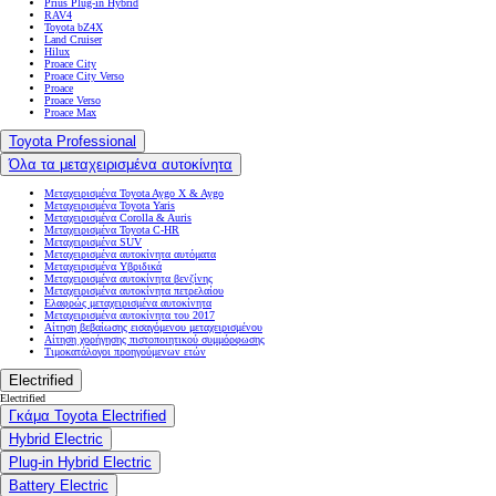
Prius Plug-in Hybrid
RAV4
Toyota bZ4X
Land Cruiser
Hilux
Proace City
Proace City Verso
Proace
Proace Verso
Proace Max
Toyota Professional
Όλα τα μεταχειρισμένα αυτοκίνητα
Μεταχειρισμένα Toyota Aygo X & Aygo
Μεταχειρισμένα Toyota Yaris
Μεταχειρισμένα Corolla & Auris
Μεταχειρισμένα Toyota C-HR
Μεταχειρισμένα SUV
Μεταχειρισμένα αυτοκίνητα αυτόματα
Μεταχειρισμένα Υβριδικά
Μεταχειρισμένα αυτοκίνητα βενζίνης
Μεταχειρισμένα αυτοκίνητα πετρελαίου
Ελαφρώς μεταχειρισμένα αυτοκίνητα
Μεταχειρισμένα αυτοκίνητα του 2017
Αίτηση βεβαίωσης εισαγόμενου μεταχειρισμένου
Αίτηση χορήγησης πιστοποιητικού συμμόρφωσης
Τιμοκατάλογοι προηγούμενων ετών
Electrified
Electrified
Γκάμα Toyota Electrified
Hybrid Electric
Plug-in Hybrid Electric
Battery Electric