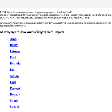
POST https://usc-webcomponents.toyota-europe.com/v1/car-filter/gr/el?
carFilter=used&brand=toyota&uscEnv=production&brands=37&utm_source=google&utm_medium=cp
g6A2WCPGJG7bv59hRxzzGnR_7RvHz0ofcPIXOnGDriLdVKtiEolixoCRrcQAvD_BwE
Ανακαλύψτε τα μεταχειρισμένα μας αυτοκίνητα Toyota Approved Used εύκολα και γρήγορα χρησιμοποιώντας
τις παρακάτω κατηγορίες:
Μεταχειρισμένα αυτοκίνητα ανά μάρκα
Audi
BMW
Citroen
Ford
Hyundai
Kia
Nissan
Opel
Peugeot
Renault
Skoda
Suzuki