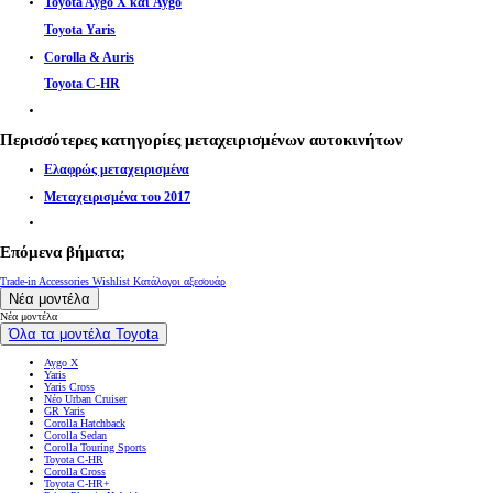
Toyota Aygo X και Aygo
Toyota Yaris
Corolla & Auris
Toyota C-HR
Περισσότερες κατηγορίες μεταχειρισμένων αυτοκινήτων
Ελαφρώς μεταχειρισμένα
Μεταχειρισμένα του 2017
Επόμενα βήματα;
Trade-in
Accessories Wishlist
Κατάλογοι αξεσουάρ
Νέα μοντέλα
Νέα μοντέλα
Όλα τα μοντέλα Toyota
Aygo X
Yaris
Yaris Cross
Νέο Urban Cruiser
GR Yaris
Corolla Hatchback
Corolla Sedan
Corolla Touring Sports
Toyota C-HR
Corolla Cross
Toyota C-HR+