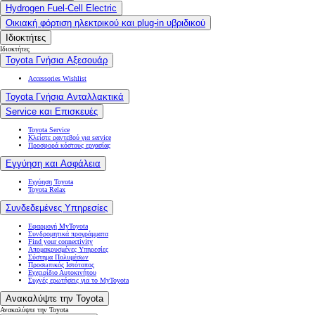
Hydrogen Fuel-Cell Electric
Οικιακή φόρτιση ηλεκτρικού και plug-in υβριδικού
Ιδιοκτήτες
Ιδιοκτήτες
Toyota Γνήσια Αξεσουάρ
Accessories Wishlist
Toyota Γνήσια Ανταλλακτικά
Service και Επισκευές
Toyota Service
Κλείστε ραντεβού για service
Προσφορά κόστους εργασίας
Εγγύηση και Ασφάλεια
Εγγύηση Toyota
Toyota Relax
Συνδεδεμένες Υπηρεσίες
Εφαρμογή MyToyota
Συνδρομητικά προγράμματα
Find your connectivity
Απομακρυσμένες Υπηρεσίες
Σύστημα Πολυμέσων
Προσωπικός Ιστότοπος
Εγχειρίδιο Αυτοκινήτου
Συχνές ερωτήσεις για το MyToyota
Ανακαλύψτε την Toyota
Ανακαλύψτε την Toyota