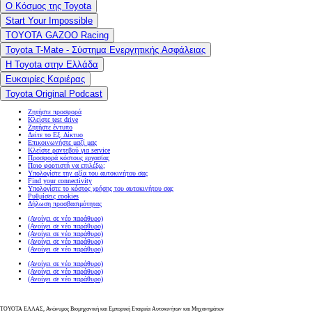
Ο Κόσμος της Toyota
Start Your Impossible
TOYOTA GAZOO Racing
Toyota T-Mate - Σύστημα Ενεργητικής Ασφάλειας
Η Toyota στην Ελλάδα
Ευκαιρίες Καριέρας
Toyota Original Podcast
Ζητήστε προσφορά
Κλείστε test drive
Ζητήστε έντυπο
Δείτε το Εξ. Δίκτυο
Επικοινωνήστε μαζί μας
Κλείστε ραντεβού για service
Προσφορά κόστους εργασίας
Ποιο φορτιστή να επιλέξω;
Υπολογίστε την αξία του αυτοκινήτου σας
Find your connectivity
Υπολογίστε το κόστος χρήσης του αυτοκινήτου σας
Ρυθμίσεις cookies
Δήλωση προσβασιμότητας
(Ανοίγει σε νέο παράθυρο)
(Ανοίγει σε νέο παράθυρο)
(Ανοίγει σε νέο παράθυρο)
(Ανοίγει σε νέο παράθυρο)
(Ανοίγει σε νέο παράθυρο)
(Ανοίγει σε νέο παράθυρο)
(Ανοίγει σε νέο παράθυρο)
(Ανοίγει σε νέο παράθυρο)
ΤΟΥΟΤΑ ΕΛΛΑΣ, Ανώνυμος Βιομηχανική και Εμπορική Εταιρεία Αυτοκινήτων και Μηχανημάτων