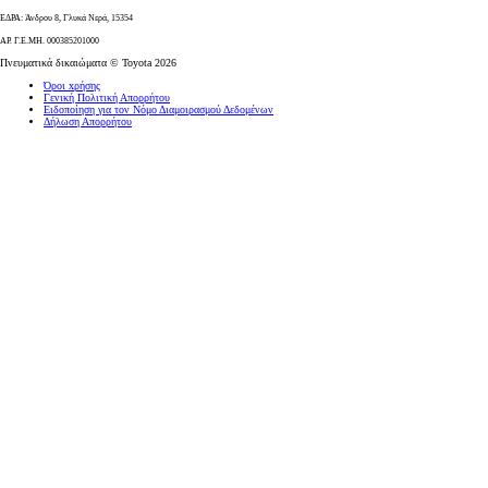
ΕΔΡΑ: Άνδρου 8, Γλυκά Νερά, 15354
ΑΡ. Γ.Ε.ΜΗ. 000385201000
Πνευματικά δικαιώματα © Toyota 2026
Όροι xρήσης
Γενική Πολιτική Απορρήτου
Ειδοποίηση για τον Νόμο Διαμοιρασμού Δεδομένων
Δήλωση Απορρήτου