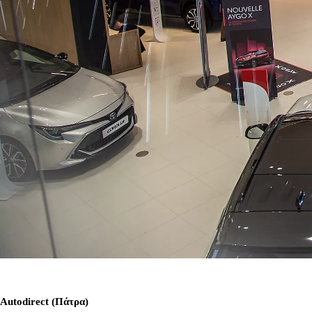
Από
384,13 € /Μήνα
Toyota C-HR+
Αγοράστε Online
BATTERY ELECTRIC
Autodirect (Πάτρα)