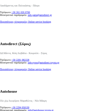
Λαοδάμαντος και Πολυκάστης - Πάτρα
Τηλέφωνο
+30 261 020 0700
Ηλεκτρονικό ταχυδρομείο:
info.patra@autodirect.gr
Περισσότερες πληροφορίες
Online service booking
Autodirect (Σύρος)
ΔΔ Μάννα, θέση Λειβάδια - Κουρούπι - Σύρος
Τηλέφωνο
+30 2281 082228
Από
Ηλεκτρονικό ταχυδρομείο:
info-syros@autodirect.toyota.gr
337,99 € /Μήνα
Περισσότερες πληροφορίες
Online service booking
Toyota bZ4X
Αγοράστε Online
BATTERY ELECTRIC
Autohouse
35ο χλμ Λεωφόρου Μαραθώνος - Νέα Μάκρη
Τηλέφωνο
+30 2294 050130
Ηλεκτρονικό ταχυδρομείο:
info@autohouse.toyota.gr