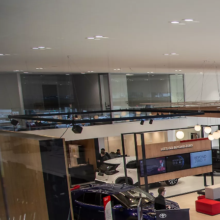
Από
849,83 € /Μήνα
Corolla Touring Sports
Αγοράστε Online
HYBRID ELECTRIC