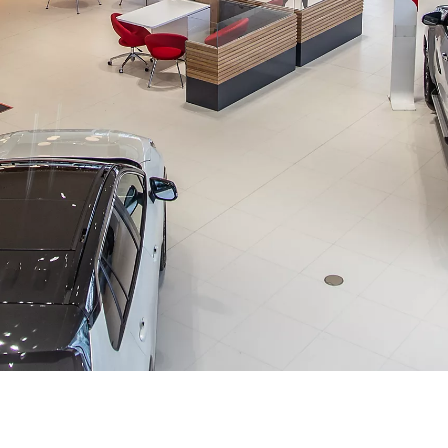
Από
355,53 € /Μήνα
Prius Plug-in
Αγοράστε Online
PLUG-IN HYBRID ELECTRIC