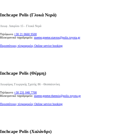
Inchcape Polis (Γλυκά Νερά)
Λεωφ. Λαυρίου 15 - Γλυκά Νερά
Τηλέφωνο
+30 21 0660 9500
Ηλεκτρονικό ταχυδρομείο:
meeter.greeter.stavros@polis.toyota.gr
Περισσότερες πληροφορίες
Online service booking
Inchcape Polis (Θέρμη)
Λεωφόρος Γεωργικής Σχολής 86 - Θεσσαλονίκη
Τηλέφωνο
+30 231 048 7700
Ηλεκτρονικό ταχυδρομείο:
meeter.greeter.thermis@polis.toyota.gr
Από
Περισσότερες πληροφορίες
Online service booking
515,60 € /Μήνα
Proace
Αγοράστε Online
Inchcape Polis (Χαλάνδρι)
DIESEL & BATTERY ELECTRIC