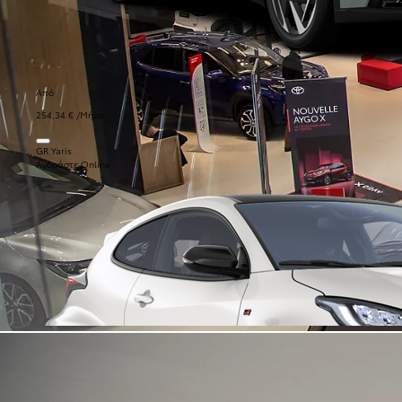
Από
254,34 € /Μήνα
GR Yaris
Αγοράστε Online