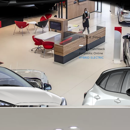
Από
276,52 € /Μήνα
Corolla Hatchback
Αγοράστε Online
HYBRID ELECTRIC