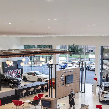
Από
356,69 € /Μήνα
Toyota C-HR
Αγοράστε Online
HYBRID & PLUG-IN HYBRID ELECTRI