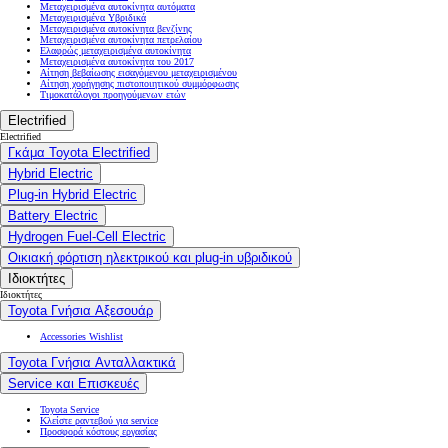
Μεταχειρισμένα αυτοκίνητα αυτόματα
Μεταχειρισμένα Υβριδικά
Μεταχειρισμένα αυτοκίνητα βενζίνης
Μεταχειρισμένα αυτοκίνητα πετρελαίου
Ελαφρώς μεταχειρισμένα αυτοκίνητα
Μεταχειρισμένα αυτοκίνητα του 2017
Αίτηση βεβαίωσης εισαγόμενου μεταχειρισμένου
Αίτηση χορήγησης πιστοποιητικού συμμόρφωσης
Τιμοκατάλογοι προηγούμενων ετών
Electrified
Electrified
Γκάμα Toyota Electrified
Hybrid Electric
Plug-in Hybrid Electric
Battery Electric
Hydrogen Fuel-Cell Electric
Οικιακή φόρτιση ηλεκτρικού και plug-in υβριδικού
Ιδιοκτήτες
Ιδιοκτήτες
Toyota Γνήσια Αξεσουάρ
Accessories Wishlist
Toyota Γνήσια Ανταλλακτικά
Service και Επισκευές
Toyota Service
Κλείστε ραντεβού για service
Προσφορά κόστους εργασίας