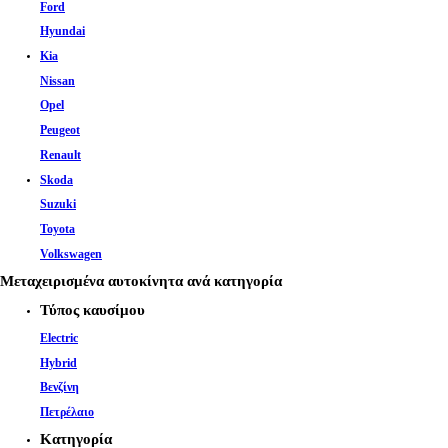
Ford
Hyundai
Kia
Nissan
Opel
Peugeot
Renault
Skoda
Suzuki
Toyota
Volkswagen
Μεταχειρισμένα αυτοκίνητα ανά κατηγορία
Τύπος καυσίμου
Electric
Hybrid
Βενζίνη
Πετρέλαιο
Κατηγορία