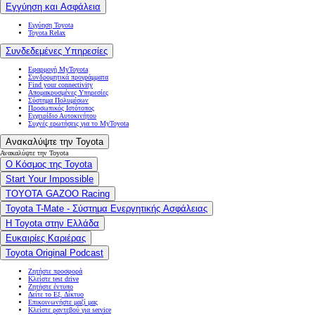
Εγγύηση και Ασφάλεια
Εγγύηση Toyota
Toyota Relax
Συνδεδεμένες Υπηρεσίες
Εφαρμογή MyToyota
Συνδρομητικά προγράμματα
Find your connectivity
Απομακρυσμένες Υπηρεσίες
Σύστημα Πολυμέσων
Προσωπικός Ιστότοπος
Εγχειρίδιο Αυτοκινήτου
Συχνές ερωτήσεις για το MyToyota
Ανακαλύψτε την Toyota
Ανακαλύψτε την Toyota
Ο Κόσμος της Toyota
Start Your Impossible
TOYOTA GAZOO Racing
Toyota T-Mate - Σύστημα Ενεργητικής Ασφάλειας
Η Toyota στην Ελλάδα
Ευκαιρίες Καριέρας
Toyota Original Podcast
Ζητήστε προσφορά
Κλείστε test drive
Ζητήστε έντυπο
Δείτε το Εξ. Δίκτυο
Επικοινωνήστε μαζί μας
Κλείστε ραντεβού για service