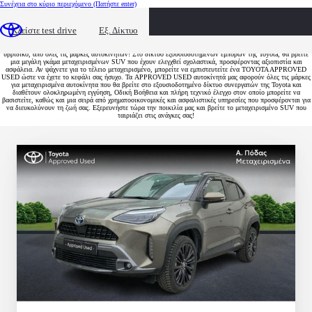
Συνέχεια στο κύριο περιεχόμενο
(Πατήστε enter)
Μεταχειρισμένα SUV Αυτοκίνητα
Κλείστε test drive
Εξ. Δίκτυο
Ανακαλύψτε την ασφαλέστερη επιλογή για το επόμενο μεταχειρισμένο SUV σας, βενζίνης, πετρελαίου ή και
υβριδικό, από όλες τις μάρκες αυτοκινήτων! Στο δίκτυο εξουσιοδοτημένων εμπόρων της Toyota, θα βρείτε
μια μεγάλη γκάμα μεταχειρισμένων SUV που έχουν ελεγχθεί σχολαστικά, προσφέροντας αξιοπιστία και
ασφάλεια. Αν ψάχνετε για το τέλειο μεταχειρισμένο, μπορείτε να εμπιστευτείτε ένα TOYOTA APPROVED
USED ώστε να έχετε το κεφάλι σας ήσυχο. Τα APPROVED USED αυτοκίνητά μας αφορούν όλες τις μάρκες
για μεταχειρισμένα αυτοκίνητα που θα βρείτε στο εξουσιοδοτημένο δίκτυο συνεργατών της Toyota και
διαθέτουν ολοκληρωμένη εγγύηση, Οδική Βοήθεια και πλήρη τεχνικό έλεγχο στον οποίο μπορείτε να
βασιστείτε, καθώς και μια σειρά από χρηματοοικονομικές και ασφαλιστικές υπηρεσίες που προσφέρονται για
να διευκολύνουν τη ζωή σας. Εξερευνήστε τώρα την ποικιλία μας και βρείτε το μεταχειρισμένο SUV που
ταιριάζει στις ανάγκες σας!