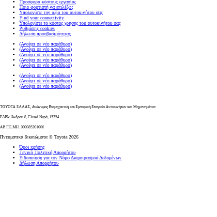
Προσφορά κόστους εργασίας
Ποιο φορτιστή να επιλέξω;
Υπολογίστε την αξία του αυτοκινήτου σας
Find your connectivity
Υπολογίστε το κόστος χρήσης του αυτοκινήτου σας
Ρυθμίσεις cookies
Δήλωση προσβασιμότητας
(Ανοίγει σε νέο παράθυρο)
(Ανοίγει σε νέο παράθυρο)
(Ανοίγει σε νέο παράθυρο)
(Ανοίγει σε νέο παράθυρο)
(Ανοίγει σε νέο παράθυρο)
(Ανοίγει σε νέο παράθυρο)
(Ανοίγει σε νέο παράθυρο)
(Ανοίγει σε νέο παράθυρο)
ΤΟΥΟΤΑ ΕΛΛΑΣ, Ανώνυμος Βιομηχανική και Εμπορική Εταιρεία Αυτοκινήτων και Μηχανημάτων
ΕΔΡΑ: Άνδρου 8, Γλυκά Νερά, 15354
ΑΡ. Γ.Ε.ΜΗ. 000385201000
Πνευματικά δικαιώματα © Toyota 2026
Όροι xρήσης
Γενική Πολιτική Απορρήτου
Ειδοποίηση για τον Νόμο Διαμοιρασμού Δεδομένων
Δήλωση Απορρήτου