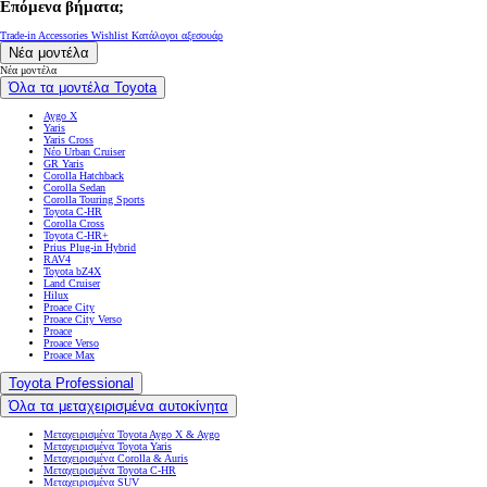
Επόμενα βήματα;
Trade-in
Accessories Wishlist
Κατάλογοι αξεσουάρ
Νέα μοντέλα
Νέα μοντέλα
Όλα τα μοντέλα Toyota
Aygo X
Yaris
Yaris Cross
Νέο Urban Cruiser
GR Yaris
Corolla Hatchback
Corolla Sedan
Corolla Touring Sports
Toyota C-HR
Corolla Cross
Toyota C-HR+
Prius Plug-in Hybrid
RAV4
Toyota bZ4X
Land Cruiser
Hilux
Proace City
Proace City Verso
Proace
Proace Verso
Proace Max
Toyota Professional
Όλα τα μεταχειρισμένα αυτοκίνητα
Μεταχειρισμένα Toyota Aygo X & Aygo
Μεταχειρισμένα Toyota Yaris
Μεταχειρισμένα Corolla & Auris
Μεταχειρισμένα Toyota C-HR
Μεταχειρισμένα SUV