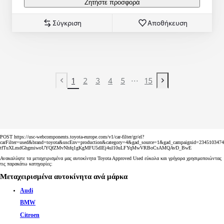
Ζητήστε προσφορά
Σύγκριση
Αποθήκευση
...
1
2
3
4
5
15
Προηγούμενη σελίδα
Επόμενη σελίδα
POST https://usc-webcomponents.toyota-europe.com/v1/car-filter/gr/el?
carFilter=used&brand=toyota&uscEnv=production&category=4&gad_source=1&gad_campaignid=2345
tfTuXLmdGhgmiwoUYQfZMvNhfq1gKgMFU5dlEj4ul10uLFYqMwVRBoCsAMQAvD_BwE
Ανακαλύψτε τα μεταχειρισμένα μας αυτοκίνητα Toyota Approved Used εύκολα και γρήγορα χρησιμοποιώντας
τις παρακάτω κατηγορίες:
Μεταχειρισμένα αυτοκίνητα ανά μάρκα
Audi
BMW
Citroen