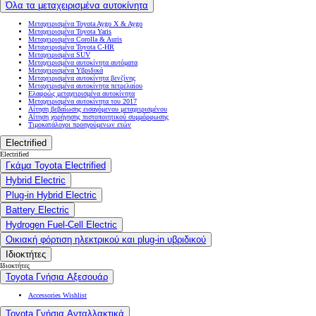
Όλα τα μεταχειρισμένα αυτοκίνητα
Μεταχειρισμένα Toyota Aygo X & Aygo
Μεταχειρισμένα Toyota Yaris
Μεταχειρισμένα Corolla & Auris
Μεταχειρισμένα Toyota C-HR
Μεταχειρισμένα SUV
Μεταχειρισμένα αυτοκίνητα αυτόματα
Μεταχειρισμένα Υβριδικά
Μεταχειρισμένα αυτοκίνητα βενζίνης
Μεταχειρισμένα αυτοκίνητα πετρελαίου
Ελαφρώς μεταχειρισμένα αυτοκίνητα
Μεταχειρισμένα αυτοκίνητα του 2017
Αίτηση βεβαίωσης εισαγόμενου μεταχειρισμένου
Αίτηση χορήγησης πιστοποιητικού συμμόρφωσης
Τιμοκατάλογοι προηγούμενων ετών
Electrified
Electrified
Γκάμα Toyota Electrified
Hybrid Electric
Plug-in Hybrid Electric
Battery Electric
Hydrogen Fuel-Cell Electric
Οικιακή φόρτιση ηλεκτρικού και plug-in υβριδικού
Ιδιοκτήτες
Ιδιοκτήτες
Toyota Γνήσια Αξεσουάρ
Accessories Wishlist
Toyota Γνήσια Ανταλλακτικά