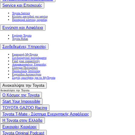
Service και Επισκευές
Toyota Service
Κλείστε ραντεβού για service
Προσφορά κόστους εργασίας
Εγγύηση και Ασφάλεια
Εγγύηση Toyota
Toyota Relax
Συνδεδεμένες Υπηρεσίες
Εφαρμογή MyToyota
Συνδρομητικά προγράμματα
Find your connectivity
Απομακρυσμένες Υπηρεσίες
Σύστημα Πολυμέσων
Προσωπικός Ιστότοπος
Εγχειρίδιο Αυτοκινήτου
Συχνές ερωτήσεις για το MyToyota
Ανακαλύψτε την Toyota
Ανακαλύψτε την Toyota
Ο Κόσμος της Toyota
Start Your Impossible
TOYOTA GAZOO Racing
Toyota T-Mate - Σύστημα Ενεργητικής Ασφάλειας
Η Toyota στην Ελλάδα
Ευκαιρίες Καριέρας
Toyota Original Podcast