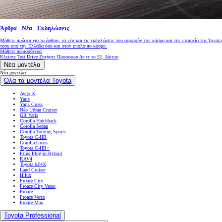
Άρθρα - Νέα - Εκδηλώσεις
Μάθετε πρώτοι για τα άρθρα, τα νέα και τις εκδηλώσεις που αφορούν τον κόσμο και την εταιρεία της Toyota
τόσο από την Ελλάδα όσο και στον υπόλοιπο κόσμο.
Μάθετε περισσότερα
Κλείστε Test Drive
Ζητήστε Προσφορά
Δείτε το Εξ. Δίκτυο
Νέα μοντέλα
Νέα μοντέλα
Όλα τα μοντέλα Toyota
Aygo X
Yaris
Yaris Cross
Νέο Urban Cruiser
GR Yaris
Corolla Hatchback
Corolla Sedan
Corolla Touring Sports
Toyota C-HR
Corolla Cross
Toyota C-HR+
Prius Plug-in Hybrid
RAV4
Toyota bZ4X
Land Cruiser
Hilux
Proace City
Proace City Verso
Proace
Proace Verso
Proace Max
Toyota Professional