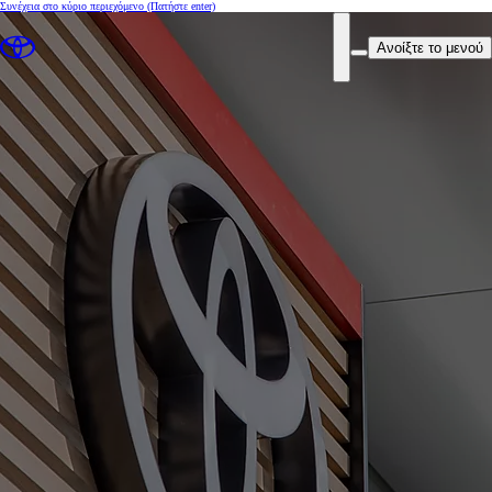
Συνέχεια στο κύριο περιεχόμενο
(Πατήστε enter)
Ανοίξτε το μενού
Καλώς ήρθατε!
Κ. ΓΚΑΡΟΖΗΣ & ΣΙΑ ΟΕ
00CD7-47506-1E3AD-89600-01260-3
Εξουσιοδοτημένος Επισκευαστής, Φανοβαφείο