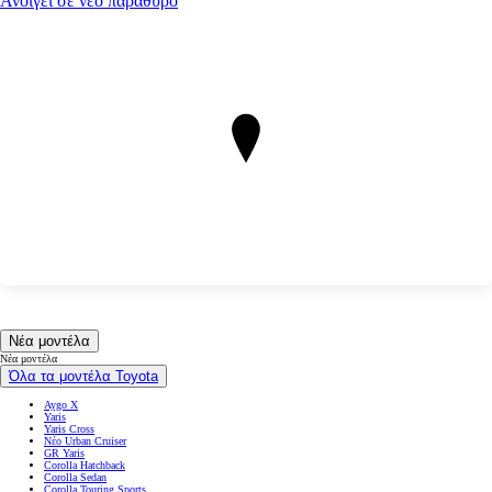
Ανοίγει σε νέο παράθυρο
Νέα μοντέλα
Νέα μοντέλα
Όλα τα μοντέλα Toyota
Aygo X
Yaris
Yaris Cross
Νέο Urban Cruiser
GR Yaris
Corolla Hatchback
Corolla Sedan
Corolla Touring Sports