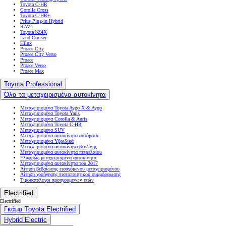
Toyota C-HR
Corolla Cross
Toyota C-HR+
Prius Plug-in Hybrid
RAV4
Toyota bZ4X
Land Cruiser
Hilux
Proace City
Proace City Verso
Proace
Proace Verso
Proace Max
Toyota Professional
Όλα τα μεταχειρισμένα αυτοκίνητα
Μεταχειρισμένα Toyota Aygo X & Aygo
Μεταχειρισμένα Toyota Yaris
Μεταχειρισμένα Corolla & Auris
Μεταχειρισμένα Toyota C-HR
Μεταχειρισμένα SUV
Μεταχειρισμένα αυτοκίνητα αυτόματα
Μεταχειρισμένα Υβριδικά
Μεταχειρισμένα αυτοκίνητα βενζίνης
Μεταχειρισμένα αυτοκίνητα πετρελαίου
Ελαφρώς μεταχειρισμένα αυτοκίνητα
Μεταχειρισμένα αυτοκίνητα του 2017
Αίτηση βεβαίωσης εισαγόμενου μεταχειρισμένου
Αίτηση χορήγησης πιστοποιητικού συμμόρφωσης
Τιμοκατάλογοι προηγούμενων ετών
Electrified
Electrified
Γκάμα Toyota Electrified
Hybrid Electric