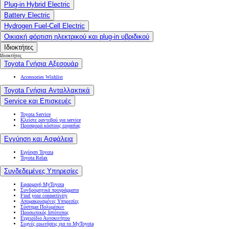
Plug-in Hybrid Electric
Battery Electric
Hydrogen Fuel-Cell Electric
Οικιακή φόρτιση ηλεκτρικού και plug-in υβριδικού
Ιδιοκτήτες
Ιδιοκτήτες
Toyota Γνήσια Αξεσουάρ
Accessories Wishlist
Toyota Γνήσια Ανταλλακτικά
Service και Επισκευές
Toyota Service
Κλείστε ραντεβού για service
Προσφορά κόστους εργασίας
Εγγύηση και Ασφάλεια
Εγγύηση Toyota
Toyota Relax
Συνδεδεμένες Υπηρεσίες
Εφαρμογή MyToyota
Συνδρομητικά προγράμματα
Find your connectivity
Απομακρυσμένες Υπηρεσίες
Σύστημα Πολυμέσων
Προσωπικός Ιστότοπος
Εγχειρίδιο Αυτοκινήτου
Συχνές ερωτήσεις για το MyToyota