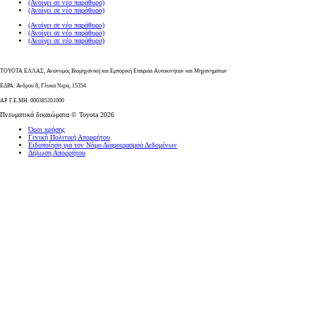
(Ανοίγει σε νέο παράθυρο)
(Ανοίγει σε νέο παράθυρο)
(Ανοίγει σε νέο παράθυρο)
(Ανοίγει σε νέο παράθυρο)
(Ανοίγει σε νέο παράθυρο)
ΤΟΥΟΤΑ ΕΛΛΑΣ, Ανώνυμος Βιομηχανική και Εμπορική Εταιρεία Αυτοκινήτων και Μηχανημάτων
ΕΔΡΑ: Άνδρου 8, Γλυκά Νερά, 15354
ΑΡ. Γ.Ε.ΜΗ. 000385201000
Πνευματικά δικαιώματα © Toyota 2026
Όροι xρήσης
Γενική Πολιτική Απορρήτου
Ειδοποίηση για τον Νόμο Διαμοιρασμού Δεδομένων
Δήλωση Απορρήτου