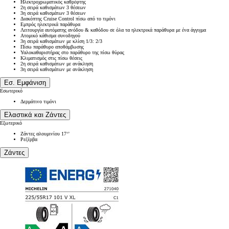
Ηλεκτροχρωματικός καθρέφτης
2η σειρά καθισμάτων 3 θέσεων
3η σειρά καθισμάτων 3 θέσεων
Διακόπτης Cruise Control πίσω από το τιμόνι
Εμπρός ηλεκτρικά παράθυρα
Λειτουργία αυτόματης ανόδου & καθόδου σε όλα τα ηλεκτρικά παράθυρα με ένα άγγιγμα
Ατομικό κάθισμα συνοδηγού
3η σειρά καθισμάτων με κλίση 1/3: 2/3
Πίσω παράθυρο αποθάμβωσης
Υαλοκαθαριστήρας στο παράθυρο της πίσω θύρας
Κλιματισμός στις πίσω θέσεις
2η σειρά καθισμάτων με ανάκληση
3η σειρά καθισμάτων με ανάκληση
Εσ. Εμφάνιση
Εσωτερικό
Δερμάτινο τιμόνι
Ελαστικά και Ζάντες
Εξωτερικό
Ζάντες αλουμινίου 17‘’
Ρεζέρβα
Ζάντες