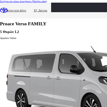
Συνέχεια στο κύριο περιεχόμενο
(Πατήστε enter)
Εξοπλισμός Proace Verso
Διαμόρφωση Proace Verso
Κλείστε test drive
Εξ. Δίκτυο
Διαμόρφωση Proace Verso
Αλλαγή μοντέλου
Proace Verso
FAMILY
5 Θυρών L2
Αγοράστε Online