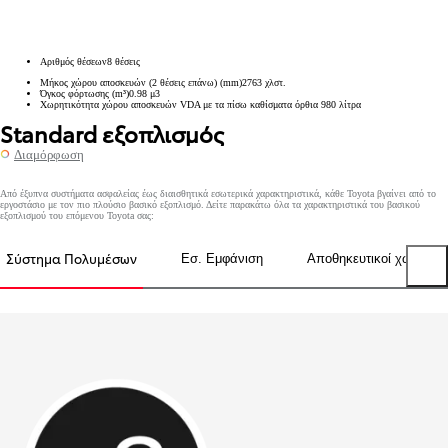
Αριθμός θέσεων
8
θέσεις
Μήκος χώρου αποσκευών (2 θέσεις επάνω) (mm)
2763
χλστ.
Όγκος φόρτωσης (m³)
0.98
μ3
Χωρητικότητα χώρου αποσκευών VDA με τα πίσω καθίσματα όρθια
980
λίτρα
Standard εξοπλισμός
Διαμόρφωση
Από έξυπνα συστήματα ασφαλείας έως διαισθητικά εσωτερικά χαρακτηριστικά, κάθε Toyota βγαίνει από το
εργοστάσιο με τον πιο πλούσιο βασικό εξοπλισμό. Δείτε παρακάτω όλα τα χαρακτηριστικά του βασικού
εξοπλισμού του επόμενου Toyota σας:
Σύστημα Πολυμέσων
Εσ. Εμφάνιση
Αποθηκευτικοί χώροι
Previous tabs