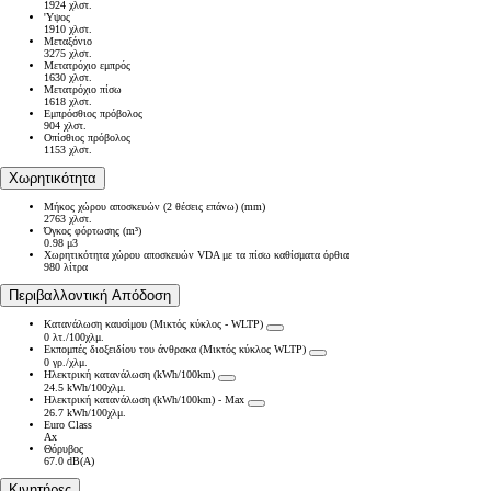
1924 χλστ.
'Υψος
1910 χλστ.
Μεταξόνιο
3275 χλστ.
Μετατρόχιο εμπρός
1630 χλστ.
Μετατρόχιο πίσω
1618 χλστ.
Εμπρόσθιος πρόβολος
904 χλστ.
Οπίσθιος πρόβολος
1153 χλστ.
Χωρητικότητα
Μήκος χώρου αποσκευών (2 θέσεις επάνω) (mm)
2763 χλστ.
Όγκος φόρτωσης (m³)
0.98 μ3
Χωρητικότητα χώρου αποσκευών VDA με τα πίσω καθίσματα όρθια
980 λίτρα
Περιβαλλοντική Απόδοση
Κατανάλωση καυσίμου (Μικτός κύκλος - WLTP)
0 λτ./100χλμ.
Εκπομπές διοξειδίου του άνθρακα (Μικτός κύκλος WLTP)
0 γρ./χλμ.
Ηλεκτρική κατανάλωση (kWh/100km)
24.5 kWh/100χλμ.
Ηλεκτρική κατανάλωση (kWh/100km) - Max
26.7 kWh/100χλμ.
Euro Class
Ax
Θόρυβος
67.0 dB(A)
Κινητήρες