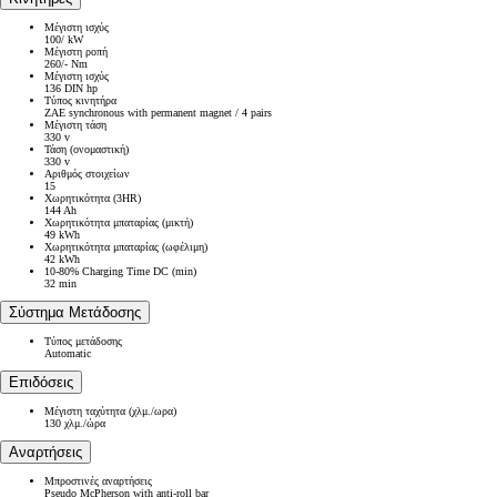
Μέγιστη ισχύς
100/ kW
Μέγιστη ροπή
260/- Nm
Μέγιστη ισχύς
136 DIN hp
Τύπος κινητήρα
ZAE synchronous with permanent magnet / 4 pairs
Μέγιστη τάση
330 v
Τάση (ονομαστική)
330 v
Αριθμός στοιχείων
15
Χωρητικότητα (3HR)
144 Ah
Χωρητικότητα μπαταρίας (μικτή)
49 kWh
Χωρητικότητα μπαταρίας (ωφέλιμη)
42 kWh
10-80% Charging Time DC (min)
32 min
Σύστημα Μετάδοσης
Τύπος μετάδοσης
Automatic
Επιδόσεις
Μέγιστη ταχύτητα (χλμ./ωρα)
130 χλμ./ώρα
Αναρτήσεις
Μπροστινές αναρτήσεις
Pseudo McPherson with anti-roll bar