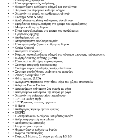
+
Ηλεκτροχρωματικός καθρέφτης
+
Θερμαινόμενα καθίσματα οδηγού και συνοδηγού
+
Χειροκίνητα συρόμενο κάθισμα οδηγού
+
Χειροκίνητη ανάκληση καθίσματος οδηγού
+
Σύστημα Start & Stop
+
Αναδιπλούμενη πλάτη καθίσματος συνοδηγού
+
Εμπρόσθιος προφυλακτήρας στο χρώμα του αμαξώματος
+
Μαύροι καθρέφτες θυρών
+
Πίσω προφυλακτήρας στο χρώμα του αμαξώματος
+
Προβολείς ομίχλης
+
Αισθητήρες φώτων
+
Απομακρυσμένο κλείδωμα θυρών
+
Ηλεκτρικά ρυθμιζόμενοι καθρέφτες θυρών
+
Cruise Control
+
Αυτόματοι προβολείς
+
Κάμερα παρακολούθησης οδηγού στο σύστημα αποφυγής πρόσκρουσης
+
Κλήση έκτακτης ανάγκης (E-call)
+
Πλευρικοί αισθητήρες παρκαρίσματος
+
Σύστημα αποφυγής πρόσκρουσης
+
Σύστημα παρακολούθησης πίεσης ελαστικών
+
Σύστημα υποβοήθησης εκκίνησης σε ανηφόρα
+
Ζάντες αλουμινίου 17‘’
+
Φώτα ημέρας (LED)
+
Ανοιγόμενο παράθυρο στην πίσω θύρα του χώρου αποσκευών
+
Adaptive Cruise Control
+
Αφαιρούμενα καθίσματα 2ης σειράς με ράγα
+
Αφαιρούμενα καθίσματα 3ης σειράς με ράγα
+
Χειροκίνητο σκίαστρο πίσω παραθύρου
+
10'' HD Οθόνη αφής
+
10'' Ψηφιακός πίνακας οργάνων
+
8 Ηχεία
+
Aισθητήρες παρκαρίσματος εμπρός
+
ISOFIX
+
Ηλεκτρικά αναδιπλούμενοι καθρέφτες θυρών
+
Ασύρματη φόρτιση smartphone
+
Αυτόματος κλιματισμός
+
Θερμαινόμενο τιμόνι
+
Θερμαινόμενοι καθρέφτες θυρών
+
Κάμερα οπισθοπορίας
+
Πάγκος 3 θέσεων, 2η σειρά με κλίση 1/3:2/3