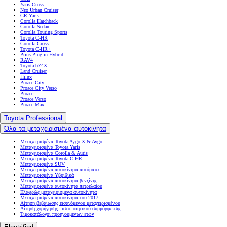
Yaris Cross
Νέο Urban Cruiser
GR Yaris
Corolla Hatchback
Corolla Sedan
Corolla Touring Sports
Toyota C-HR
Corolla Cross
Toyota C-HR+
Prius Plug-in Hybrid
RAV4
Toyota bZ4X
Land Cruiser
Hilux
Proace City
Proace City Verso
Proace
Proace Verso
Proace Max
Toyota Professional
Όλα τα μεταχειρισμένα αυτοκίνητα
Μεταχειρισμένα Toyota Aygo X & Aygo
Μεταχειρισμένα Toyota Yaris
Μεταχειρισμένα Corolla & Auris
Μεταχειρισμένα Toyota C-HR
Μεταχειρισμένα SUV
Μεταχειρισμένα αυτοκίνητα αυτόματα
Μεταχειρισμένα Υβριδικά
Μεταχειρισμένα αυτοκίνητα βενζίνης
Μεταχειρισμένα αυτοκίνητα πετρελαίου
Ελαφρώς μεταχειρισμένα αυτοκίνητα
Μεταχειρισμένα αυτοκίνητα του 2017
Αίτηση βεβαίωσης εισαγόμενου μεταχειρισμένου
Αίτηση χορήγησης πιστοποιητικού συμμόρφωσης
Τιμοκατάλογοι προηγούμενων ετών