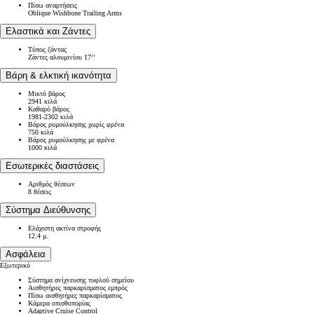
Πίσω αναρτήσεις
Oblique Wishbone Trailing Arms
Ελαστικά και Ζάντες
Τύπος ζάντας
Ζάντες αλουμινίου 17‘’
Βάρη & ελκτική ικανότητα
Μικτό βάρος
2941 κιλά
Καθαρό βάρος
1981-2302 κιλά
Βάρος ρυμούλκησης χωρίς φρένα
750 κιλά
Βάρος ρυμούλκησης με φρένα
1000 κιλά
Εσωτερικές διαστάσεις
Αριθμός θέσεων
8 θέσεις
Σύστημα Διεύθυνσης
Ελάχιστη ακτίνα στροφής
12.4 μ.
Ασφάλεια
Εξωτερικό
Σύστημα ανίχνευσης τυφλού σημείου
Aισθητήρες παρκαρίσματος εμπρός
Πίσω αισθητήρες παρκαρίσματος
Κάμερα οπισθοπορίας
Adaptive Cruise Control