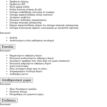
Προβολείς Ομίχλης
Προβολείς LED
Φώτα ημέρας (LED)
Κλήση έκτακτης ανάγκης (E-call)
Σύστημα υποβοήθησης εκκίνησης σε ανηφόρα
Σύστημα παρακολούθησης πίεσης ελαστικών
Αυτόματοι προβολείς
Πλευρικοί αισθητήρες παρκαρίσματος
Σύστημα αποφυγής πρόσκρουσης
Κάμερα παρακολούθησης οδηγού στο σύστημα αποφυγής πρόσκρουσης
Σύστημα αναγνώρισης σημάτων κυκλοφορίας με περιοριστή ταχύτητας
Εσωτερικό
ISOFIX
Αναδιπλούμενη πλάτη καθίσματος συνοδηγού
Ευκολία
Εξωτερικό
Θερμαινόμενοι καθρέφτες θυρών
Ηλεκτρικά αναδιπλούμενοι καθρέφτες θυρών
Ανοιγόμενο παράθυρο στην πίσω θύρα του χώρου αποσκευών
Ηλεκτρικά ρυθμιζόμενοι καθρέφτες θυρών
Διπλή πλαϊνή θύρα
Πίσω ανοιγόμενη θύρα προς τα επάνω
Απομακρυσμένο κλείδωμα θυρών
Αισθητήρες φώτων
Αποθηκευτικοί χώροι
Εσωτερικό
Πίσω Πτυσσόμενα τραπέζια
Πλαστικό πάτωμα
Ποτηροθήκες στο μπροστινό μέρος
Επιδόσεις
Εσωτερικό