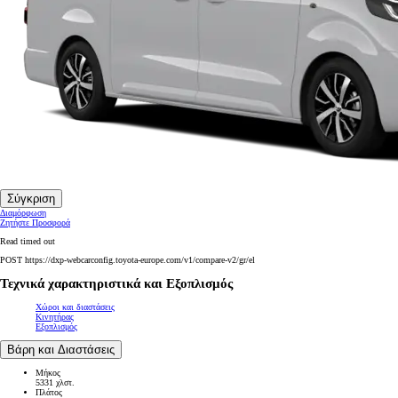
Σύγκριση
Διαμόρφωση
Ζητήστε Προσφορά
Read timed out
POST https://dxp-webcarconfig.toyota-europe.com/v1/compare-v2/gr/el
Τεχνικά χαρακτηριστικά και Εξοπλισμός
Χώροι και διαστάσεις
Κινητήρας
Εξοπλισμός
Βάρη και Διαστάσεις
Μήκος
5331 χλστ.
Πλάτος