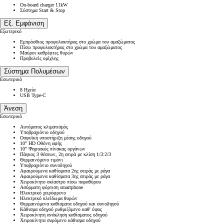
On-board charger 11kW
Σύστημα Start & Stop
Εξ. Εμφάνιση
Εξωτερικό
Εμπρόσθιος προφυλακτήρας στο χρώμα του αμαξώματος
Πίσω προφυλακτήρας στο χρώμα του αμαξώματος
Μαύροι καθρέφτες θυρών
Προβολείς ομίχλης
Σύστημα Πολυμέσων
Εσωτερικό
8 Ηχεία
USB Type-C
Άνεση
Εσωτερικό
Αυτόματος κλιματισμός
Υποβραχιόνιο οδηγού
Οσφυϊκή υποστήριξη μέσης οδηγού
10'' HD Οθόνη αφής
10'' Ψηφιακός πίνακας οργάνων
Πάγκος 3 θέσεων, 2η σειρά με κλίση 1/3:2/3
Θερμαινόμενο τιμόνι
Υποβραχιόνιο συνοδηγού
Αφαιρούμενα καθίσματα 2ης σειράς με ράγα
Αφαιρούμενα καθίσματα 3ης σειράς με ράγα
Χειροκίνητο σκίαστρο πίσω παραθύρου
Ασύρματη φόρτιση smartphone
Ηλεκτρικό χειρόφρενο
Ηλεκτρικό κλείδωμα θυρών
Θερμαινόμενα καθίσματα οδηγού και συνοδηγού
Κάθισμα οδηγού ρυθμιζόμενο καθ' ύψος
Χειροκίνητη ανάκληση καθίσματος οδηγού
Χειροκίνητα συρόμενο κάθισμα οδηγού