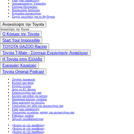
Find your connectivity
Απομακρυσμένες Υπηρεσίες
Σύστημα Πολυμέσων
Προσωπικός Ιστότοπος
Εγχειρίδιο Αυτοκινήτου
Συχνές ερωτήσεις για το MyToyota
Ανακαλύψτε την Toyota
Ανακαλύψτε την Toyota
Ο Κόσμος της Toyota
Start Your Impossible
TOYOTA GAZOO Racing
Toyota T-Mate - Σύστημα Ενεργητικής Ασφάλειας
Η Toyota στην Ελλάδα
Ευκαιρίες Καριέρας
Toyota Original Podcast
Ζητήστε προσφορά
Κλείστε test drive
Ζητήστε έντυπο
Δείτε το Εξ. Δίκτυο
Επικοινωνήστε μαζί μας
Κλείστε ραντεβού για service
Προσφορά κόστους εργασίας
Ποιο φορτιστή να επιλέξω;
Υπολογίστε την αξία του αυτοκινήτου σας
Find your connectivity
Υπολογίστε το κόστος χρήσης του αυτοκινήτου σας
Ρυθμίσεις cookies
Δήλωση προσβασιμότητας
(Ανοίγει σε νέο παράθυρο)
(Ανοίγει σε νέο παράθυρο)
(Ανοίγει σε νέο παράθυρο)