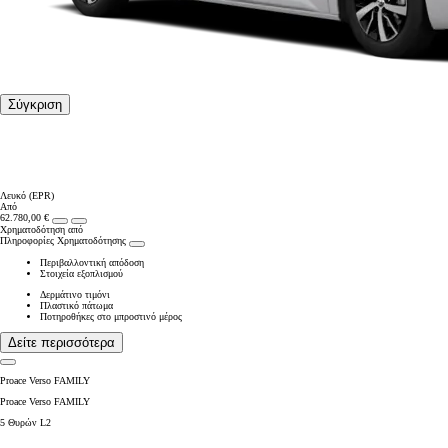
Σύγκριση
Λευκό (EPR)
Από
62.780,00 €
Χρηματοδότηση από
Πληροφορίες Χρηματοδότησης
Περιβαλλοντική απόδοση
Στοιχεία εξοπλισμού
Δερμάτινο τιμόνι
Πλαστικό πάτωμα
Ποτηροθήκες στο μπροστινό μέρος
Δείτε περισσότερα
Proace Verso FAMILY
Proace Verso FAMILY
5 Θυρών L2