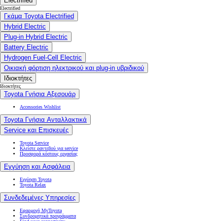
Electrified
Electrified
Γκάμα Toyota Electrified
Hybrid Electric
Plug-in Hybrid Electric
Battery Electric
Hydrogen Fuel-Cell Electric
Οικιακή φόρτιση ηλεκτρικού και plug-in υβριδικού
Ιδιοκτήτες
Ιδιοκτήτες
Toyota Γνήσια Αξεσουάρ
Accessories Wishlist
Toyota Γνήσια Ανταλλακτικά
Service και Επισκευές
Toyota Service
Κλείστε ραντεβού για service
Προσφορά κόστους εργασίας
Εγγύηση και Ασφάλεια
Εγγύηση Toyota
Toyota Relax
Συνδεδεμένες Υπηρεσίες
Εφαρμογή MyToyota
Συνδρομητικά προγράμματα