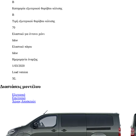
B
Κατηγορία εξωτερικού θορύβου κύλισης
B
Τιμή εξωτερικού θορύβου κύλισης
70
Ελαστικό για έντονο χιόνι
false
Ελαστικό πάγου
false
Ημερομηνία έναρξης
1/03/2020
Load version
XL
Διαστάσεις μοντέλου
Εξωτερικό
Εσωτερικό
Χώρος Αποσκευών