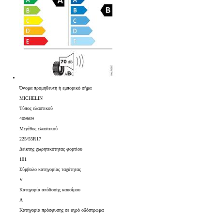
Όνομα προμηθευτή ή εμπορικό σήμα
MICHELIN
Τύπος ελαστικού
409609
Μεγέθος ελαστικού
225/55R17
Δείκτης χωρητικότητας φορτίου
101
Σύμβολο κατηγορίας ταχύτητας
V
Κατηγορία απόδοσης καυσίμου
A
Κατηγορία πρόσφυσης σε υγρό οδόστρωμα