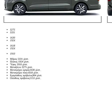
3275
5331
1630
1924
1618
1924
1910
Μήκος
5331
χλστ.
Πλάτος
1924
χλστ.
'Υψος
1910
χλστ.
Μεταξόνιο
3275
χλστ.
Μετατρόχιο εμπρός
1630
χλστ.
Μετατρόχιο πίσω
1618
χλστ.
Εμπρόσθιος πρόβολος
904
χλστ.
Οπίσθιος πρόβολος
1153
χλστ.