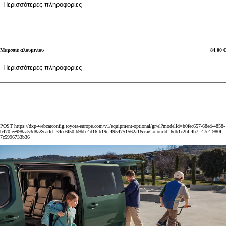
Περισσότερες πληροφορίες
Μαρσπιέ αλουμινίου
84,00 €
Περισσότερες πληροφορίες
POST https://dxp-webcarconfig.toyota-europe.com/v1/equipment-optional/gr/el?modelId=b0fec657-68ed-4858-
b470-ee998aa53d8a&carId=34ce6f50-b9bb-4d16-b19e-4954751562a1&carColourId=6db1c2bf-4b7f-47e4-980f-
7c5996733b36