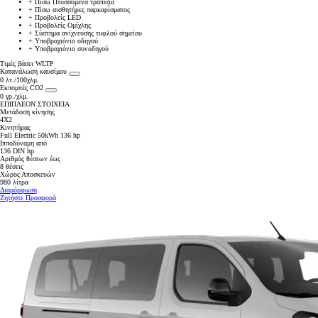
+
Πίσω Πτυσσόμενα τραπέζια
+
Πίσω αισθητήρες παρκαρίσματος
+
Προβολείς LED
+
Προβολείς Ομίχλης
+
Σύστημα ανίχνευσης τυφλού σημείου
+
Υποβραχιόνιο οδηγού
+
Υποβραχιόνιο συνοδηγού
Τιμές βάσει WLTP
Κατανάλωση καυσίμου
0 λτ./100χλμ.
Εκπομπές CO2
0 γρ./χλμ.
ΕΠΙΠΛΕΟΝ ΣΤΟΙΧΕΙΑ
Μετάδοση κίνησης
4X2
Κινητήρας
Full Electric 50kWh 136 hp
Ιπποδύναμη από
136 DIN hp
Αριθμός θέσεων έως
8 θέσεις
Χώρος Αποσκευών
980 λίτρα
Διαμόρφωση
Ζητήστε Προσφορά