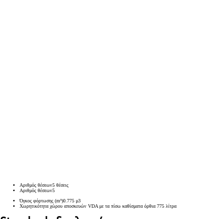
Αριθμός θέσεων
5
θέσεις
Αριθμός θέσεων
5
Όγκος φόρτωσης (m³)
0.775
μ3
Χωρητικότητα χώρου αποσκευών VDA με τα πίσω καθίσματα όρθια
775
λίτρα