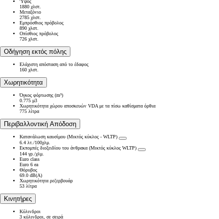
'Υψος
1880 χλστ.
Μεταξόνιο
2785 χλστ.
Εμπρόσθιος πρόβολος
890 χλστ.
Οπίσθιος πρόβολος
726 χλστ.
Οδήγηση εκτός πόλης
Ελάχιστη απόσταση από το έδαφος
160 χλστ.
Χωρητικότητα
Όγκος φόρτωσης (m³)
0.775 μ3
Χωρητικότητα χώρου αποσκευών VDA με τα πίσω καθίσματα όρθια
775 λίτρα
Περιβαλλοντική Απόδοση
Κατανάλωση καυσίμου (Μικτός κύκλος - WLTP)
6.4 λτ./100χλμ.
Εκπομπές διοξειδίου του άνθρακα (Μικτός κύκλος WLTP)
144 γρ./χλμ.
Euro class
Euro 6 ea
Θόρυβος
69.0 dB(A)
Χωρητικότητα ρεζερβουάρ
53 λίτρα
Κινητήρες
Κύλινδροι
3 κύλινδροι, σε σειρά