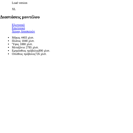
Load version
XL
Διαστάσεις μοντέλου
Εξωτερικό
Εσωτερικό
Χώρος Αποσκευών
Μήκος
4403
χλστ.
Πλάτος
1848
χλστ.
'Υψος
1880
χλστ.
Μεταξόνιο
2785
χλστ.
Εμπρόσθιος πρόβολος
890
χλστ.
Οπίσθιος πρόβολος
726
χλστ.