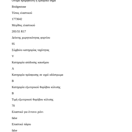
Όνομα προμηθευτή ή εμπορικό σήμα
Bridgestone
Τύπος ελαστικού
1773642
Μεγέθος ελαστικού
205/55 R17
Δείκτης χωρητικότητας φορτίου
95
Σύμβολο κατηγορίας ταχύτητας
V
Κατηγορία απόδοσης καυσίμου
A
Κατηγορία πρόσφυσης σε υγρό οδόστρωμα
B
Κατηγορία εξωτερικού θορύβου κύλισης
B
Τιμή εξωτερικού θορύβου κύλισης
70
Ελαστικό για έντονο χιόνι
false
Ελαστικό πάγου
false