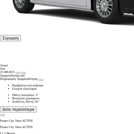
Σύγκριση
Λευκό
Από
23.600,00 €
Χρηματοδότηση από
Πληροφορίες Χρηματοδότησης
Περιβαλλοντική απόδοση
Στοιχεία εξοπλισμού
Οθόνη πολυμέσων 5"
Ηλεκτρικό χειρόφρενο
Ατσάλινες Ζάντες 16"
Δείτε περισσότερα
Proace City Verso ACTIVE
Proace City Verso ACTIVE
L1 5 Θυρών