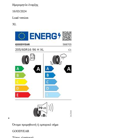
Ημερομηνία έναρξης
16/03/2024
Load version
XL
Όνομα προμηθευτή ή εμπορικό σήμα
GOODYEAR
Τύπος ελαστικού