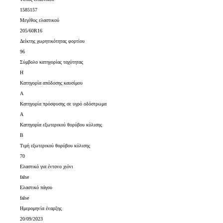
1585157
Μεγέθος ελαστικού
205/60R16
Δείκτης χωρητικότητας φορτίου
96
Σύμβολο κατηγορίας ταχύτητας
H
Κατηγορία απόδοσης καυσίμου
A
Κατηγορία πρόσφυσης σε υγρό οδόστρωμα
A
Κατηγορία εξωτερικού θορύβου κύλισης
B
Τιμή εξωτερικού θορύβου κύλισης
70
Ελαστικό για έντονο χιόνι
false
Ελαστικό πάγου
false
Ημερομηνία έναρξης
20/09/2023