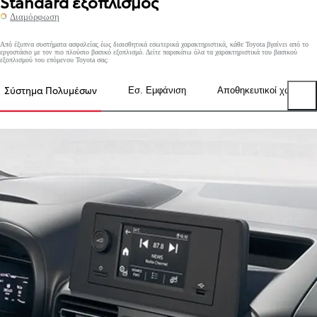
Standard εξοπλισμός
Διαμόρφωση
Από έξυπνα συστήματα ασφαλείας έως διαισθητικά εσωτερικά χαρακτηριστικά, κάθε Toyota βγαίνει από το
εργοστάσιο με τον πιο πλούσιο βασικό εξοπλισμό. Δείτε παρακάτω όλα τα χαρακτηριστικά του βασικού
εξοπλισμού του επόμενου Toyota σας:
Σύστημα Πολυμέσων
Εσ. Εμφάνιση
Αποθηκευτικοί χώροι
Previous tabs