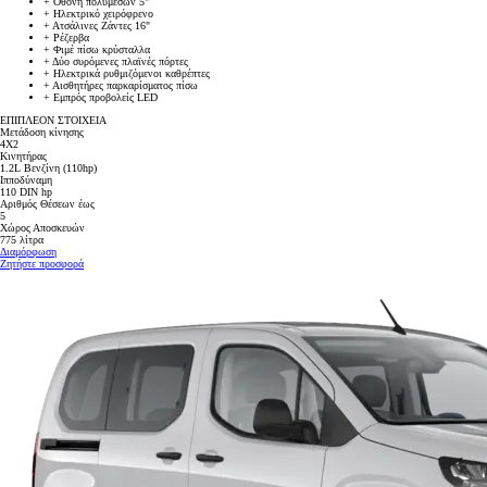
+
Οθόνη πολυμέσων 5"
+
Ηλεκτρικό χειρόφρενο
+
Ατσάλινες Ζάντες 16"
+
Ρέζερβα
+
Φιμέ πίσω κρύσταλλα
+
Δύο συρόμενες πλαϊνές πόρτες
+
Ηλεκτρικά ρυθμιζόμενοι καθρέπτες
+
Αισθητήρες παρκαρίσματος πίσω
+
Εμπρός προβολείς LED
ΕΠΙΠΛΕΟΝ ΣΤΟΙΧΕΙΑ
Μετάδοση κίνησης
4X2
Κινητήρας
1.2L Βενζίνη (110hp)
Ιπποδύναμη
110 DIN hp
Αριθμός Θέσεων έως
5
Χώρος Αποσκευών
775 λίτρα
Διαμόρφωση
Ζητήστε προσφορά