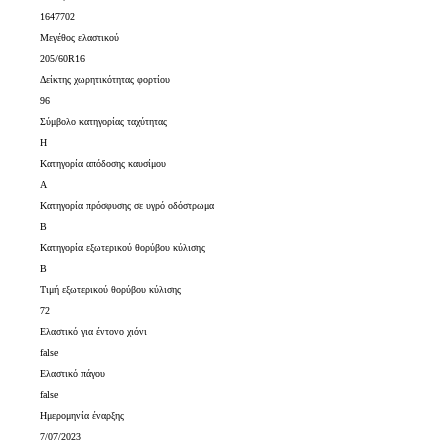
1647702
Μεγέθος ελαστικού
205/60R16
Δείκτης χωρητικότητας φορτίου
96
Σύμβολο κατηγορίας ταχύτητας
H
Κατηγορία απόδοσης καυσίμου
A
Κατηγορία πρόσφυσης σε υγρό οδόστρωμα
B
Κατηγορία εξωτερικού θορύβου κύλισης
B
Τιμή εξωτερικού θορύβου κύλισης
72
Ελαστικό για έντονο χιόνι
false
Ελαστικό πάγου
false
Ημερομηνία έναρξης
7/07/2023