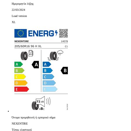
Ημερομηνία λήξης
22/03/2024
Load version
XL
Όνομα προμηθευτή ή εμπορικό σήμα
NEXENTIRE
Τύπος ελαστικού