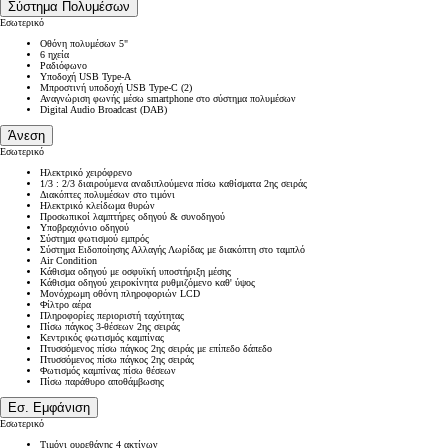
Σύστημα Πολυμέσων
Εσωτερικό
Οθόνη πολυμέσων 5"
6 ηχεία
Ραδιόφωνο
Υποδοχή USB Type-A
Μπροστινή υποδοχή USB Type-C (2)
Αναγνώριση φωνής μέσω smartphone στο σύστημα πολυμέσων
Digital Audio Broadcast (DAB)
Άνεση
Εσωτερικό
Ηλεκτρικό χειρόφρενο
1/3 : 2/3 διαιρούμενα αναδιπλούμενα πίσω καθίσματα 2ης σειράς
Διακόπτες πολυμέσων στο τιμόνι
Ηλεκτρικό κλείδωμα θυρών
Προσωπικοί λαμπτήρες οδηγού & συνοδηγού
Υποβραχιόνιο οδηγού
Σύστημα φωτισμού εμπρός
Σύστημα Ειδοποίησης Αλλαγής Λωρίδας με διακόπτη στο ταμπλό
Air Condition
Κάθισμα οδηγού με οσφυϊκή υποστήριξη μέσης
Κάθισμα οδηγού χειροκίνητα ρυθμιζόμενο καθ' ύψος
Μονόχρωμη οθόνη πληροφοριών LCD
Φίλτρο αέρα
Πληροφορίες περιοριστή ταχύτητας
Πίσω πάγκος 3-θέσεων 2ης σειράς
Κεντρικός φωτισμός καμπίνας
Πτυσσόμενος πίσω πάγκος 2ης σειράς με επίπεδο δάπεδο
Πτυσσόμενος πίσω πάγκος 2ης σειράς
Φωτισμός καμπίνας πίσω θέσεων
Πίσω παράθυρο αποθάμβωσης
Εσ. Εμφάνιση
Εσωτερικό
Τιμόνι ουρεθάνης 4 ακτίνων