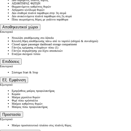
Δύο συρόμενες πλαϊνές πόρτες
ΑΙΣΘΗΤΗΡΑΣ ΦΩΤΩΝ
Θερμαινόμενοι καθρέπτες θυρών
Ασύρματο κλείδωμα θυρών
Δύο σταθερά πλαϊνά παράθυρα στην 3η σειρά
Δύο ανακλινόμενα πλαϊνά παράθυρα στη 2η σειρά
Πίσω αιωρούμενες θύρες με γυάλινα παράθυρα
Αποθηκευτικοί χώροι
Εσωτερικό
Ντουλάπι αποθήκευσης στο δάπεδο
Κλειστή θήκη αποθήκευσης πάνω από το ταμπλό (οδηγού & συνοδηγού)
Closed upper passenger dashboard storage compartment
Γάντζος κρέμασης ενδυμάτων πίσω (1)
Γάντζοι συγκράτησης για δίχτυ αποσκευών
Εταζέρα σκληρού τύπου
Επιδόσεις
Εσωτερικό
Σύστημα Start & Stop
Εξ. Εμφάνιση
Εξωτερικό
Εμπρόσθιος μαύρος προφυλακτήρας
Κεραία
Μαύρα χερούλια θυρών
Φιμέ πίσω κρύσταλλα
Μαύροι καθρέπτες θυρών
Μαύρος πίσω προφυλακτήρας
Προστασία
Εξωτερικό
Μαύρο προστατευτικό πλαίσιο στις πλαϊνές θύρες