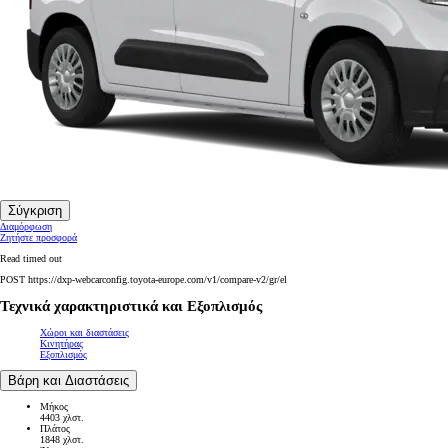
Σύγκριση
Διαμόρφωση
Ζητήστε προσφορά
Read timed out
POST https://dxp-webcarconfig.toyota-europe.com/v1/compare-v2/gr/el
Τεχνικά χαρακτηριστικά και Εξοπλισμός
Χώροι και διαστάσεις
Κινητήρας
Εξοπλισμός
Βάρη και Διαστάσεις
Μήκος
4403 χλστ.
Πλάτος
1848 χλστ.