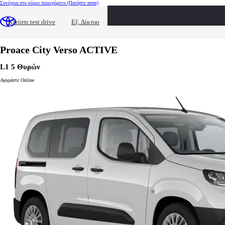
Συνέχεια στο κύριο περιεχόμενο
(Πατήστε enter)
Εξοπλισμός Proace City Verso
Διαμόρφωση Proace City Verso
Κλείστε test drive
Εξ. Δίκτυο
Διαμόρφωση Proace City Verso
Αλλαγή μοντέλου
Proace City Verso
ACTIVE
L1 5 Θυρών
Αγοράστε Online