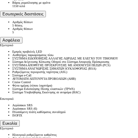
Βάρος ρυμούλκησης με φρένα
1150 κιλά
Εσωτερικές διαστάσεις
Αριθμός θέσεων
5 θέσεις
Αριθμός θέσεων
5
Ασφάλεια
Εξωτερικό
Εμπρός προβολείς LED
Αισθητήρες παρκαρίσματος πίσω
ΣΥΣΤΗΜΑ ΕΙΔΟΠΟΙΗΣΗΣ ΑΛΛΑΓΗΣ ΛΩΡΙΔΑΣ ΜΕ ΕΛΕΓΧΟ ΤΟΥ ΤΙΜΟΝΙΟΥ
Σύστημα Ανίχνευσης Κόπωσης Οδηγού στο Σύστημα Αποφυγής Πρόσκρουσης
ΣΥΣΤΗΜΑ ΑΠΟΦΥΓΗΣ ΠΡΟΣΚΡΟΥΣΗΣ ΜΕ ΑΝΙΧΝΕΥΣΗ ΠΕΖΩΝ (PCS)
ΣΥΣΤΗΜΑ ΑΝΑΓΝΩΡΙΣΗΣ ΣΗΜΑΤΩΝ ΚΥΚΛΟΦΟΡΙΑΣ (RSA)
Ρυθμιζόμενος περιοριστής ταχύτητας (ASL)
Σύστημα e-Call
ΑΥΤΟΜΑΤΗ ΛΕΙΤΟΥΡΓΙΑ ΠΡΟΒΟΛΕΩΝ (ΑΗΒ)
Cruise Control
Φώτα ημέρας (τύπου λαμπτήρα)
Σύστημα Ειδοποίησης Πίεσης ελαστικών (TPWS)
Σύστημα Υποβοήθησης Εκκίνησης σε ανηφόρα (HAC)
Εσωτερικό
Αερόσακοι SRS
Αερόσακοι SRS (6)
Πτυσσόμενη πλάτη καθίσματος συνοδηγού
ISOFIX
Ευκολία
Εξωτερικό
Ηλεκτρικά ρυθμιζόμενοι καθρέπτες