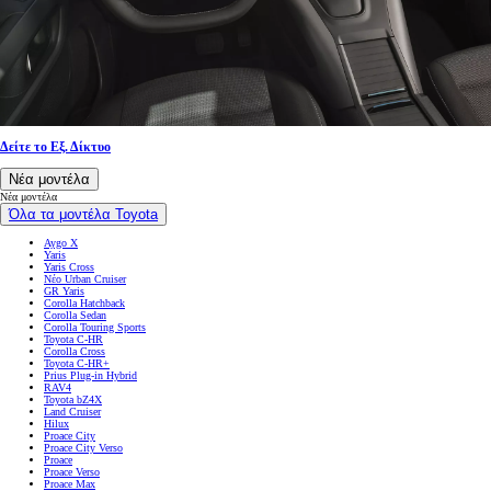
Δείτε το Εξ. Δίκτυο
Νέα μοντέλα
Νέα μοντέλα
Όλα τα μοντέλα Toyota
Aygo X
Yaris
Yaris Cross
Νέο Urban Cruiser
GR Yaris
Corolla Hatchback
Corolla Sedan
Corolla Touring Sports
Toyota C-HR
Corolla Cross
Toyota C-HR+
Prius Plug-in Hybrid
RAV4
Toyota bZ4X
Land Cruiser
Hilux
Proace City
Proace City Verso
Proace
Proace Verso
Proace Max