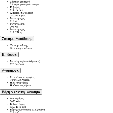
Σύστημα ψεκασμού
Σύστημα ψεκασμού καυσίμου
Κυβισμός
1199 (κ.εκ.)
Διάμετρος x διαδρομή
75 x 90.5 χλστ.
Μέγιστη ισχύς
81 kW
Μέγιστη ροπή
205 Nm
Μέγιστη ισχύς
110 DIN hp
Σύστημα Μετάδοσης
Τύπος μετάδοσης
Χειροκίνητο κιβώτιο
Επιδόσεις
Μέγιστη ταχύτητα (χλμ./ωρα)
177 χλμ./ώρα
Αναρτήσεις
Μπροστινές αναρτήσεις
Τύπου Mc Pherson
Πίσω αναρτήσεις
Ημιάκαμπτος άξονας
Βάρη & ελκτική ικανότητα
Μικτό βάρος
2050 κιλά
Καθαρό βάρος
1366-1549 κιλά
Βάρος ρυμούλκησης χωρίς φρένα
720 κιλά