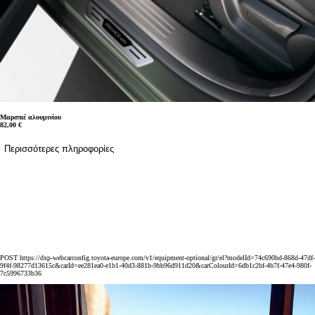
Μαρσπιέ αλουμινίου
82,00 €
Περισσότερες πληροφορίες
POST https://dxp-webcarconfig.toyota-europe.com/v1/equipment-optional/gr/el?modelId=74c690bd-868d-47df-
9f4f-98277d13615c&carId=ee281ea0-e1b1-40d3-881b-9bb96d911d20&carColourId=6db1c2bf-4b7f-47e4-980f-
7c5996733b36