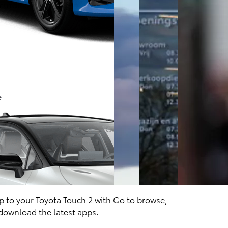
λευταία ενημέρωση εδώ www.toyota-
e
ρτης για το Toyota Touch 2 Go
 to your Toyota Touch 2 with Go to browse,
download the latest apps.