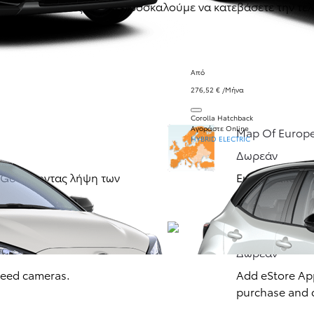
α το Toyota σας.
Σας προσκαλούμε να κατεβάσετε την τε
Από
276,52 € /Μήνα
Corolla Hatchback
Αγοράστε Online
Map Of Europ
HYBRID ELECTRIC
Δωρεάν
 Go κάνοντας λήψη των
Ευρωπαϊκός χά
eStore
Δωρεάν
peed cameras.
Add eStore App
purchase and 