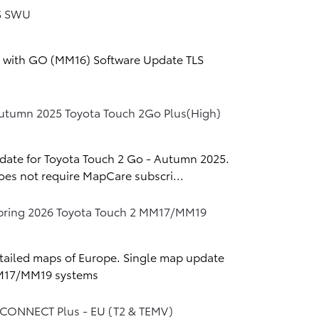
S SWU
2 with GO (MM16) Software Update TLS
tumn 2025 Toyota Touch 2Go Plus(High)
date for Toyota Touch 2 Go - Autumn 2025.
oes not require MapCare subscri...
C
ring 2026 Toyota Touch 2 MM17/MM19
tailed maps of Europe. Single map update
MM17/MM19 systems
CONNECT Plus - EU (T2 & TEMV)