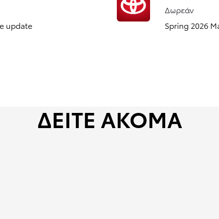
Δωρεάν
se update
Spring 2026 M
Από
ΔΕΊΤΕ ΑΚΌΜΑ
355,53 € /Μήνα
Prius Plug-in
Αγοράστε Online
PLUG-IN HYBRID ELECTRIC