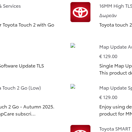
& Services
16MM High TL
Δωρεάν
r Toyota Touch 2 with Go
Toyota touch 
Από
Map Update Au
356,69 € /Μήνα
€ 129.00
Toyota C-HR
Software Update TLS
Single Map Up
Αγοράστε Online
This product d
HYBRID & PLUG-IN HYBRID ELECTRI
 Touch 2 Go (Low)
Map Update Sp
€ 129.00
ouch 2 Go - Autumn 2025.
Enjoy using de
pCare subscri...
product for 
Toyota SMART 