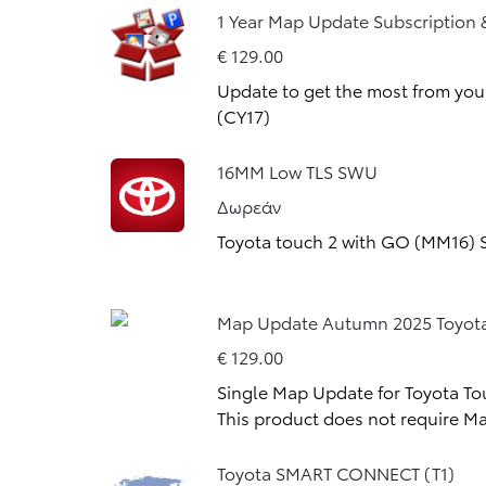
1 Year Map Update Subscription 
€ 129.00
Update to get the most from you
(CY17)
Από
16MM Low TLS SWU
849,83 € /Μήνα
Δωρεάν
Corolla Touring Sports
Toyota touch 2 with GO (MM16) 
Αγοράστε Online
HYBRID ELECTRIC
Map Update Autumn 2025 Toyota
€ 129.00
Single Map Update for Toyota T
This product does not require Ma
Toyota SMART CONNECT (T1)