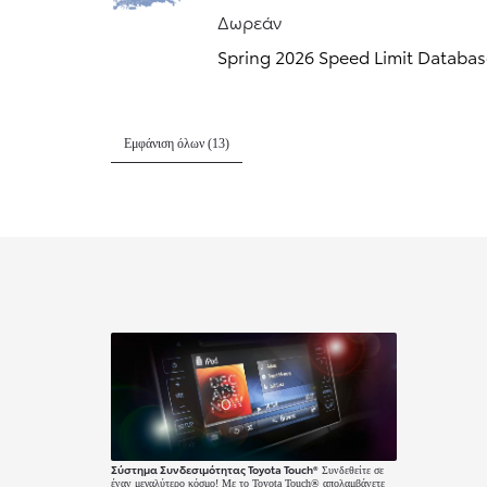
Δωρεάν
Spring 2026 Speed Limit Databa
Εμφάνιση όλων (13)
Από
384,13 € /Μήνα
Toyota C-HR+
Αγοράστε Online
BATTERY ELECTRIC
Σύστημα Συνδεσιμότητας Toyota Touch®
Συνδεθείτε σε
έναν μεγαλύτερο κόσμο! Με το Toyota Touch® απολαμβάνετε