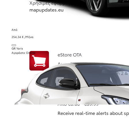
Χρήσιμες εφαρμογές, χάρτες και υπηρεσίες γι
mapupdates.eu
Από
254,34 € /Μήνα
GR Yaris
Αγοράστε Online
eStore OTA
Δωρεάν
Ενημερώστε το Toyota Touch 2 &
εφαρμογών «Over-The-Air»
Coyote MM17/MM19
Από €0.00 - €39.99
Receive real-time alerts about s