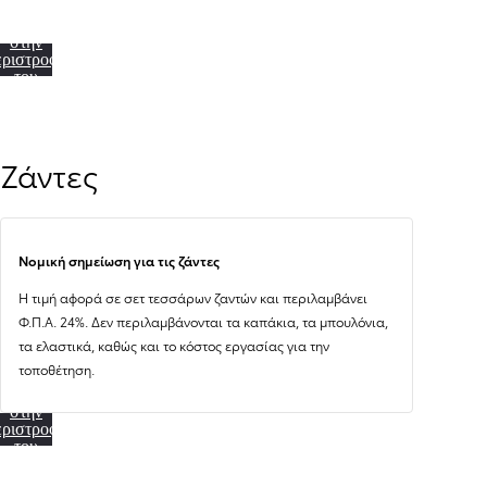
Μαύρο (209)
Μπλε Juniper (8Y8)
Storm Grey (1M2)
Celestite Grey (1K3)
Forest Green (6X7)
Οδηγεί
στην
εριστροφή
του
τοκινήτου
Ζάντες
Από
384,13 € /Μήνα
Νομική σημείωση για τις ζάντες
Toyota C-HR+
Η τιμή αφορά σε σετ τεσσάρων ζαντών και περιλαμβάνει
Αγοράστε Online
BATTERY ELECTRIC
Φ.Π.Α. 24%. Δεν περιλαμβάνονται τα καπάκια, τα μπουλόνια,
τα ελαστικά, καθώς και το κόστος εργασίας για την
τοποθέτηση.
Οδηγεί
στην
εριστροφή
του
τοκινήτου