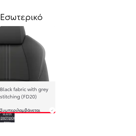
Εσωτερικό
Από
337,99 € /Μήνα
Black fabric with grey
Toyota bZ4X
stitching (FD20)
Αγοράστε Online
BATTERY ELECTRIC
Οδηγεί
Συμπεριλαμβάνεται
στην
εριστροφή
του
τοκινήτου