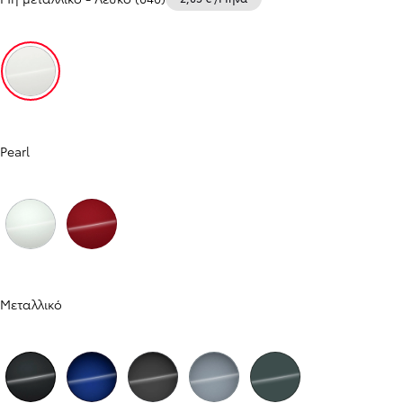
Λευκό (040)
Από
Pearl
849,83 € /Μήνα
Corolla Touring Sports
Αγοράστε Online
HYBRID ELECTRIC
Λευκό της πέρλας (089)
Κόκκινο περλέ (3U5)
Μεταλλικό