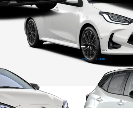
καυσίμου
Από
276,52 € /Μήνα
Corolla Hatchback
Αγοράστε Online
HYBRID ELECTRIC