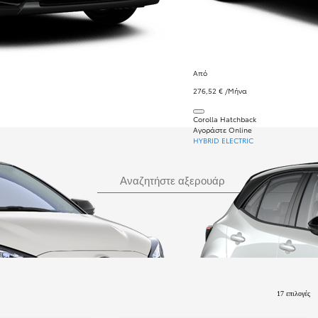
Από
276,52 € /Μήνα
Corolla Hatchback
Αγοράστε Online
HYBRID ELECTRIC
Αναζήτηση
Αναζητήστε αξερουάρ
17 επιλογές