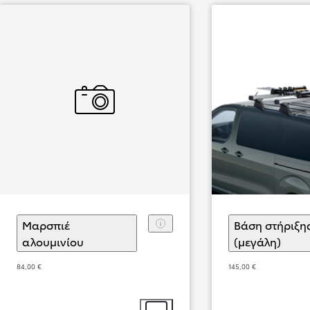
Από
849,83 € /Μήνα
Corolla Touring Sports
Αγοράστε Online
HYBRID ELECTRIC
Μαρσπιέ
Βάση στήριξης
αλουμινίου
(
)
Επιλογή αξεσουάρ
(μεγάλη)
(
)
Επι
84,00 €
145,00 €