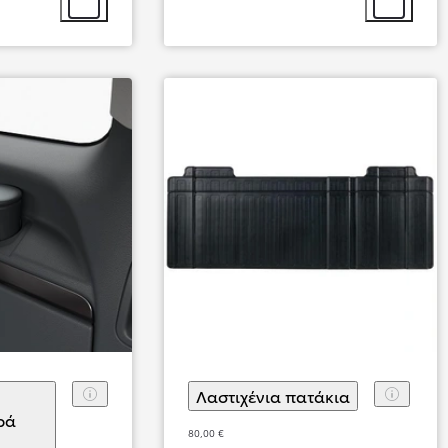
Επιλογή αξεσουάρ
Επιλογή αξ
Από
355,53 € /Μήνα
Prius Plug-in
Αγοράστε Online
PLUG-IN HYBRID ELECTRIC
Λαστιχένια πατάκια
(
)
Επιλογή α
ρά
80,00 €
Επιλογή αξεσουάρ