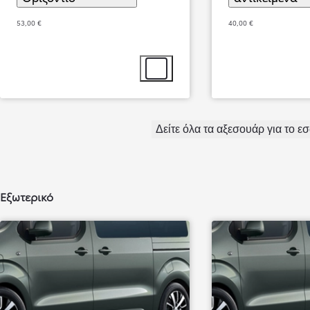
53,00 €
40,00 €
Επιλογή αξεσουάρ
Δείτε όλα τα αξεσουάρ για το ε
Από
337,99 € /Μήνα
Εξωτερικό
Toyota bZ4X
Αγοράστε Online
BATTERY ELECTRIC