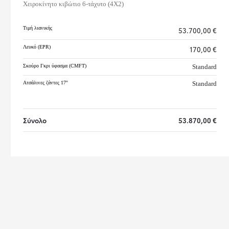
Χειροκίνητο κιβώτιο 6-τάχυτο
(
4X2
)
Τιμή λιανικής
53.700,00 €
Λευκό (EPR)
170,00 €
Σκούρο Γκρι ύφασμα (CMFT)
Standard
Ατσάλινες ζάντες 17''
Standard
Σύνολο
53.870,00 €
C