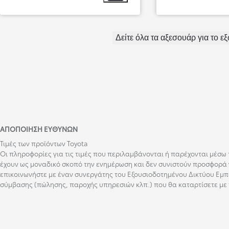
Από
500,82 € /Μήνα
Δείτε όλα τα αξεσουάρ για το ε
ΑΠΟΠΟΊΗΣΗ ΕΥΘΥΝΏΝ
Τιμές των προϊόντων Toyota
Οι πληροφορίες για τις τιμές που περιλαμβάνονται ή παρέχονται μέσω το
έχουν ως μοναδικό σκοπό την ενημέρωση και δεν συνιστούν προσφορά γ
επικοινωνήστε με έναν συνεργάτης του Εξουσιοδοτημένου Δικτύου Εμπό
σύμβασης (πώλησης, παροχής υπηρεσιών κλπ.) που θα καταρτίσετε με 