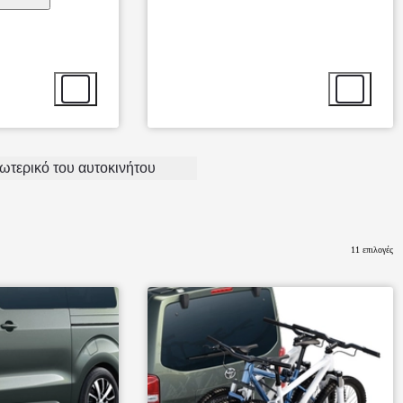
Επιλογή αξεσουάρ
Επιλογή αξ
σωτερικό του αυτοκινήτου
Από
670,08 € /Μήνα
11 επιλογές
bZ4X Touring
Αγοράστε Online
BATTERY ELECTRIC