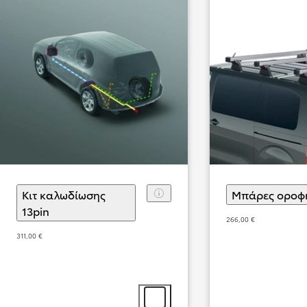
Κιτ καλωδίωσης
Μπάρες οροφ
13pin
(
)
Επιλογή αξεσουάρ
266,00 €
Από
311,00 €
515,60 € /Μήνα
Proace
Αγοράστε Online
DIESEL & BATTERY ELECTRIC
Επιλογή αξεσουάρ