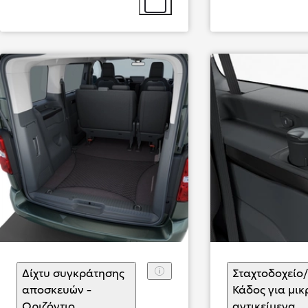
Επιλογή αξεσουάρ
Από
384,13 € /Μήνα
Toyota C-HR+
Αγοράστε Online
BATTERY ELECTRIC
Δίχτυ συγκράτησης
Σταχτοδοχείο/
αποσκευών -
Κάδος για μικ
Οριζόντιο
(
)
Επιλογή αξεσουάρ
αντικείμενα
(
)