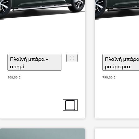
Πλαϊνή μπάρα -
Πλαϊνή μπάρα
ασημί
(
)
Επιλογή αξεσουάρ
μαύρο ματ
(
)
Ε
908,00 €
790,00 €
Από
369,33 € /Μήνα
Επιλογή αξεσουάρ
Hilux
Αγοράστε Online
HYBRID 48V & ALL-ELECTRIC