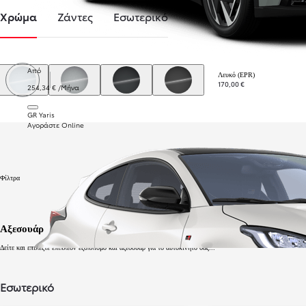
Χρώμα
Ζάντες
Εσωτερικό
Από
Λευκό (EPR)
170,00 €
254,34 € /Μήνα
Λευκό (EPR)
Ασημί (KCA)
Γκρι (KKJ)
Μαύρο (KTV)
GR Yaris
Αγοράστε Online
Φίλτρα
Αξεσουάρ
Δείτε και επιλέξτε επιπλέον εξοπλισμό και αξεσουάρ για το αυτοκίνητό σας...
Εσωτερικό