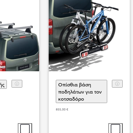
ής
(
)
Επιλογή αξεσουάρ
Οπίσθια βάση
ποδηλάτων για τον
κοτσαδόρο
(
)
Επιλογή αξεσουάρ
Από
314,34 € /Μήνα
855,00 €
Proace Verso
Αγοράστε Online
DIESEL & BATTERY ELECTRIC
Επιλογή αξεσουάρ
Επιλογή αξ