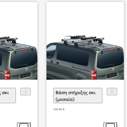
Από
356,69 € /Μήνα
Toyota C-HR
Αγοράστε Online
HYBRID & PLUG-IN HYBRID ELECTRI
 σκι
Βάση στήριξης σκι
λογή αξεσουάρ
(μεσαία)
(
)
Επιλογή αξεσουάρ
128,00 €