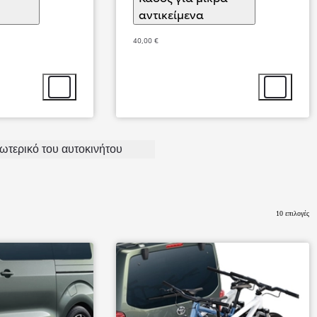
ιλογή αξεσουάρ
αντικείμενα
(
)
Επιλογή αξεσουάρ
40,00 €
Επιλογή αξεσουάρ
Επιλογή αξ
GR Yaris
σωτερικό του αυτοκινήτου
Αγοράστε Online
10 επιλογές