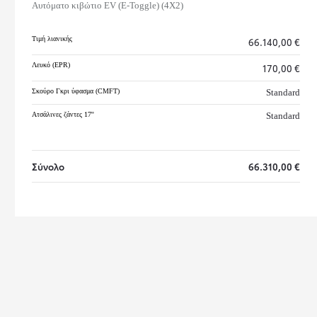
Αυτόματο κιβώτιο EV (E-Toggle)
(
4X2
)
Τιμή λιανικής
66.140,00 €
Λευκό (EPR)
170,00 €
Σκούρο Γκρι ύφασμα (CMFT)
Standard
Ατσάλινες ζάντες 17''
Standard
Σύνολο
66.310,00 €