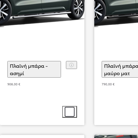
Από
304,28 € /Μήνα
Πλαϊνή μπάρα -
Πλαϊνή μπάρα
ασημί
(
)
Επιλογή αξεσουάρ
μαύρο ματ
(
)
Ε
Corolla
Αγοράστε Online
908,00 €
790,00 €
ΒΕΝΖΙΝΗ & HYBRID ELECTRIC
Επιλογή αξεσουάρ