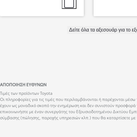
Επιλογή αξεσουάρ
Δείτε όλα τα αξεσουάρ για το ε
Από
ΑΠΟΠΟΊΗΣΗ ΕΥΘΥΝΏΝ
382,86 € /Μήνα
Τιμές των προϊόντων Toyota
Οι πληροφορίες για τις τιμές που περιλαμβάνονται ή παρέχονται μέσω το
RAV4
έχουν ως μοναδικό σκοπό την ενημέρωση και δεν συνιστούν προσφορά γ
Αγοράστε Online
επικοινωνήστε με έναν συνεργάτης του Εξουσιοδοτημένου Δικτύου Εμπό
HYBRID & PLUG-IN HYBRID ELECTRIC
σύμβασης (πώλησης, παροχής υπηρεσιών κλπ.) που θα καταρτίσετε με 