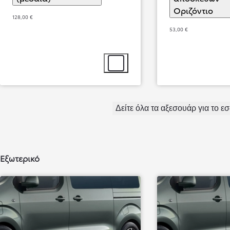
Οριζόντιο
(
)
Επ
128,00 €
53,00 €
Επιλογή αξεσουάρ
Yaris Cross
Δείτε όλα τα αξεσουάρ για το ε
HYBRID ELECTRIC
Εξωτερικό