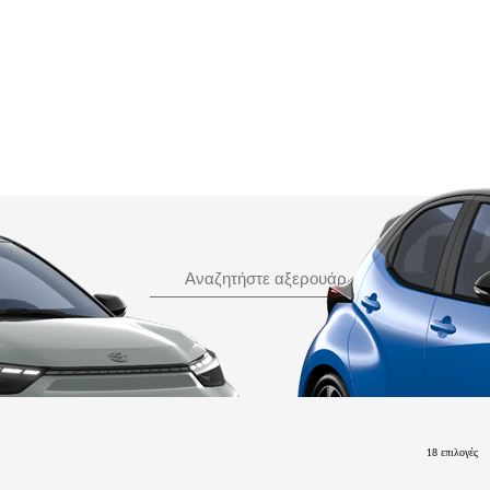
Αναζήτηση
Αναζητήστε αξερουάρ
18 επιλογές