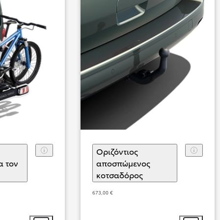
Από
384,13 € /Μήνα
Toyota C-HR+
η
Οριζόντιος
Αγοράστε Online
BATTERY ELECTRIC
α τον
αποσπώμενος
πιλογή αξεσουάρ
κοτσαδόρος
(
)
Επιλογή αξεσουάρ
673,00 €