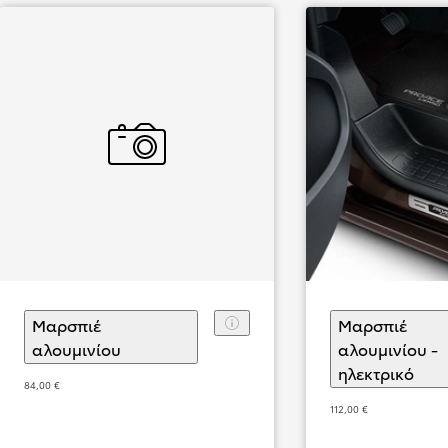
Μαρσπιέ
Μαρσπιέ
αλουμινίου
(
)
Επιλογή αξεσουάρ
αλουμινίου -
ηλεκτρικό
(
)
Επ
84,00 €
112,00 €