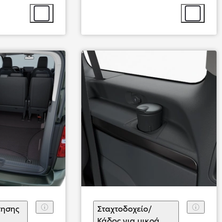
Επιλογή αξεσουάρ
Επιλογή αξ
Από
276,52 € /Μήνα
τησης
Σταχτοδοχείο/
Κάδος για μικρά