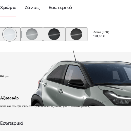
Χρώμα
Ζάντες
Εσωτερικό
Λευκό (EPR)
170,00 €
Λευκό (EPR)
Ασημί (KCA)
Γκρι (KKJ)
Μαύρο (KTV)
Φίλτρα
Αξεσουάρ
Δείτε και επιλέξτε επιπλέον εξοπλισμό και αξεσουάρ για το αυτοκίνητό σας...
Εσωτερικό