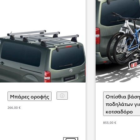
Από
274,40 € /Μήνα
Corolla Cross
Μπάρες οροφής
(
)
Επιλογή αξεσουάρ
Οπίσθια βάσ
Αγοράστε Online
HYBRID ELECTRIC
ποδηλάτων γι
266,00 €
κοτσαδόρο
(
)
Ε
855,00 €