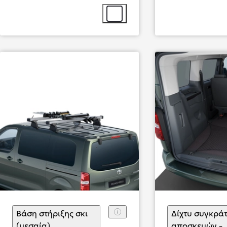
Επιλογή αξεσουάρ
Από
254,34 € /Μήνα
Βάση στήριξης σκι
Δίχτυ συγκρά
(μεσαία)
(
)
Επιλογή αξεσουάρ
αποσκευών -