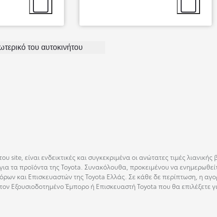
Επιλογή αξεσουάρ
Επιλογή αξ
ξωτερικό του αυτοκινήτου
Από
337,99 € /Μήνα
υ site, είναι ενδεικτικές και συγκεκριμένα οι ανώτατες τιμές λιανικής
Toyota bZ4X
ια τα προϊόντα της Toyota. Συνακόλουθα, προκειμένου να ενημερωθείτ
Αγοράστε Online
ρων και Επισκευαστών της Toyota Ελλάς. Σε κάθε δε περίπτωση, η αγο
BATTERY ELECTRIC
τον Εξουσιοδοτημένο Έμπορο ή Επισκευαστή Toyota που θα επιλέξετε γ