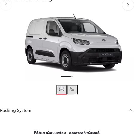
Προηγούμενο
Επόμ
Racking System
Ράφια αλουμινίου - αριστερή πλευρά