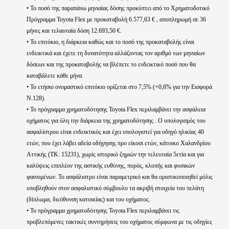
• Το ποσό της παραπάνω μηνιαίας δόσης προκύπτει από το Χρηματοδοτικό
Πρόγραμμα Toyota Flex με προκαταβολή 6.577,63 € , αποπληρωμή σε 36
μήνες και τελαυταία δόση 12.693,50 €.
• Το επιτόκιο, η διάρκεια καθώς και το ποσό της προκαταβολής είναι
ενδεικτικά και έχετε τη δυνατότητα αλλάζοντας τον αριθμό των μηνιαίων
δόσεων και της προκαταβολής να βλέπετε το ενδεικτικό ποσό που θα
καταβάλετε κάθε μήνα.
• Το ετήσιο ονομαστικό επιτόκιο ορίζεται στο 7,5% (+0,6% για την Εισφορά
Ν.128).
• Το πρόγραμμα χρηματοδότησης Toyota Flex περιλαμβάνει την ασφάλεια
οχήματος για όλη την διάρκεια της χρηματοδότησης . Ο υπολογισμός του
ασφαλίστρου είναι ενδεικτικός και έχει υπολογιστεί για οδηγό ηλικίας 40
ετών, που έχει λάβει αδεία οδήγησης προ είκοσι ετών, κάτοικο Χαλανδρίου
Αττικής (ΤΚ: 15231), χωρίς ιστορικό ζημιών την τελευταία 5ετία και για
καλύψεις επιπλέον της αστικής ευθύνης, πυρός, κλοπής και φυσικών
φαινομένων. Το ασφάλιστρο είναι παραμετρικό και θα οριστικοποιηθεί μόλις
υποβληθούν στον ασφαλιστικό σύμβουλο τα ακριβή στοιχεία του πελάτη
(δίπλωμα, διεύθυνση κατοικίας) και του οχήματος.
• Το πρόγραμμα χρηματοδότησης Toyota Flex περιλαμβάνει τις
προβλεπόμενες τακτικές συντηρήσεις του οχήματος σύμφωνα με τις οδηγίες