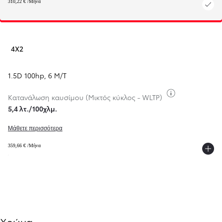
310,22 € /Μήνα
4X2
1.5D 100hp
,
6 M/T
Κατανάλωση 
Κατανάλωση καυσίμου (Μικτός κύκλος - WLTP)
5,4 λτ./100χλμ.
Μάθετε περισσότερα
359,66 € /Μήνα
Χρώμα