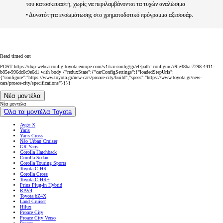
του κατασκευαστή, χωρίς να περιλαμβάνονται τα τυχών αναλώσιμα
• Δυνατότητα ενσωμάτωσης στο χρηματοδοτικό πρόγραμμα αξεσουάρ.
Read timed out
POST https://dxp-webcarconfig.toyota-europe.com/v1/car-config/gr/el?path=configure/c9fe38ba-7298-4411-
b85e-996dc0c9e6d1 with body {"reduxState":{"carConfigSettings":{"loadedStepUrls":
{"configure":"https://www.toyota.gr/new-cars/proace-city/build","specs":"https://www.toyota.gr/new-
cars/proace-city/specifications"}}}}
Νέα μοντέλα
Νέα μοντέλα
Όλα τα μοντέλα Toyota
Aygo X
Yaris
Yaris Cross
Νέο Urban Cruiser
GR Yaris
Corolla Hatchback
Corolla Sedan
Corolla Touring Sports
Toyota C-HR
Corolla Cross
Toyota C-HR+
Prius Plug-in Hybrid
RAV4
Toyota bZ4X
Land Cruiser
Hilux
Proace City
Proace City Verso