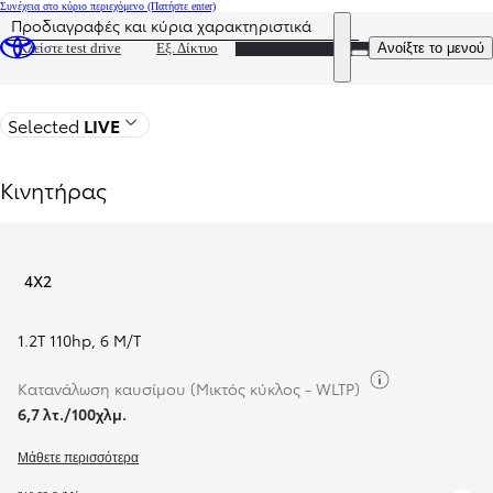
Συνέχεια στο κύριο περιεχόμενο
(Πατήστε enter)
Προδιαγραφές και κύρια χαρακτηριστικά
Η τιμή ενημερώθηκε Η τιμή της διαμόρφωσής σας είναι 0
DEALER NAME
Ανοίξτε το μενού
Κλείστε test drive
Εξ. Δίκτυο
Πίσω στη σελίδα του μοντέλου
Selected
LIVE
Κινητήρας
4X2
1.2T 110hp
,
6 M/T
Κατανάλωση 
Κατανάλωση καυσίμου (Μικτός κύκλος - WLTP)
6,7 λτ./100χλμ.
Μάθετε περισσότερα