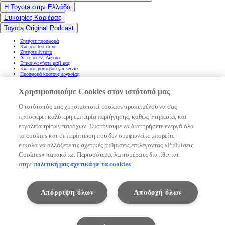
Η Toyota στην Ελλάδα
Ευκαιρίες Καριέρας
Toyota Original Podcast
Ζητήστε προσφορά
Κλείστε test drive
Ζητήστε έντυπο
Δείτε το Εξ. Δίκτυο
Επικοινωνήστε μαζί μας
Κλείστε ραντεβού για service
Προσφορά κόστους εργασίας
Ποιο φορτιστή να επιλέξω;
Υπολογίστε την αξία του αυτοκινήτου σας
Χρησιμοποιούμε Cookies στον ιστότοπό μας
Find your connectivity
Υπολογίστε το κόστος χρήσης του αυτοκινήτου σας
Ρυθμίσεις cookies
Ο ιστότοπός μας χρησιμοποιεί cookies προκειμένου να σας
Δήλωση προσβασιμότητας
προσφέρει καλύτερη εμπειρία περιήγησης, καθώς υπηρεσίες και
(Ανοίγει σε νέο παράθυρο)
(Ανοίγει σε νέο παράθυρο)
εργαλεία τρίτων παρόχων. Συστήνουμε να διατηρήσετε ενεργά όλα
(Ανοίγει σε νέο παράθυρο)
(Ανοίγει σε νέο παράθυρο)
τα cookies και σε περίπτωση που δεν συμφωνείτε μπορείτε
(Ανοίγει σε νέο παράθυρο)
εύκολα να αλλάξετε τις σχετικές ρυθμίσεις επιλέγοντας «Ρυθμίσεις
(Ανοίγει σε νέο παράθυρο)
Cookies» παρακάτω. Περισσότερες λεπτομέρειες διατίθενται
(Ανοίγει σε νέο παράθυρο)
(Ανοίγει σε νέο παράθυρο)
στην
πολιτική μας σχετικά με τα cookies
ΤΟΥΟΤΑ ΕΛΛΑΣ, Ανώνυμος Βιομηχανική και Εμπορική Εταιρεία Αυτοκινήτων και Μηχανημάτων
Απόρριψη όλων
Αποδοχή όλων
ΕΔΡΑ: Άνδρου 8, Γλυκά Νερά, 15354
ΑΡ. Γ.Ε.ΜΗ. 000385201000
Πνευματικά δικαιώματα © Toyota 2026
Όροι xρήσης