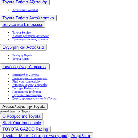
Toyota Γνήσια Αξεσουάρ
Accessories Wishlist
Toyota Γνήσια Ανταλλακτικά
Service και Επισκευές
Toyota Service
Κλείστε ραντεβού για service
Προσφορά κόστους εργασίας
Εγγύηση και Ασφάλεια
Εγγύηση Toyota
Toyota Relax
Συνδεδεμένες Υπηρεσίες
Εφαρμογή MyToyota
Συνδρομητικά προγράμματα
Find your connectivity
Απομακρυσμένες Υπηρεσίες
Σύστημα Πολυμέσων
Προσωπικός Ιστότοπος
Εγχειρίδιο Αυτοκινήτου
Συχνές ερωτήσεις για το MyToyota
Ανακαλύψτε την Toyota
Ανακαλύψτε την Toyota
Ο Κόσμος της Toyota
Start Your Impossible
TOYOTA GAZOO Racing
Toyota T-Mate - Σύστημα Ενεργητικής Ασφάλειας