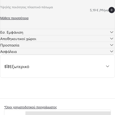
Υψηλής ποιότητας πλαστικό πάτωμα
5,19 € /Μήνα
Μάθετε περισσότερα
Εσ. Εμφάνιση
Αποθηκευτικοί χώροι
Προστασία
Ασφάλεια
Εξωτερικό
Ένα βήμα πιο κοντά στο νέο σας Toyota
*Όροι χρηματοδοτικού προγράμματος