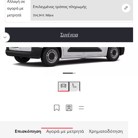
Αλλαγή σε
Προηγούμενο
Επόμ
Επιλεγμένος τρόπος πληρωμής
Επεξεργασί
αγορά με
μετρητά
314,34 € /Μήνα
Συνέχεια
Αποθήκευση στο MyToyota
Κωδικός διαμόρφωσης
Quick links
Επισκόπηση
Αγορά με μετρητά
Χρηματοδότηση