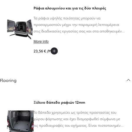
Ράφια αλουμινίου και για τις δύο πλευρές
Τα ράφια υψηλής ποιότητας μπορούν να
προσαρμοστούν μέχρι την παραμικρή λεπτομέρεια
στις διαδικασίες εργασίας σας και στα αποθηκευμένα
αντικείμενα. Με τον τρόπο αυτό γίνεται βέλτιστη χρήση
More info
του περιορισμένου χώρου του οχήματος. Ο έξυπνος
συνδυασμός υλικών από αλουμίνιο, χάλυβα και
23,56 € /Μήνα
πλαστικό εξοικονομεί επίσης βάρος, και αυτό με τη
σειρά του συμβάλλει στη μείωση του κόστους
καυσίμων.
Flooring
Ξύλινο δάπεδο ραφιών 12mm
Το δάπεδο χρησιμεύει ως τρόπος προστασίας του
χώρου φόρτωσης και έχει διαμορφωθεί σύμφωνα με
τις προδιαγραφές του οχήματος. Είναι πιστοποιημένο
ως φιλικό προς το περιβάλλον. Είναι εξ' ολοκλήρου