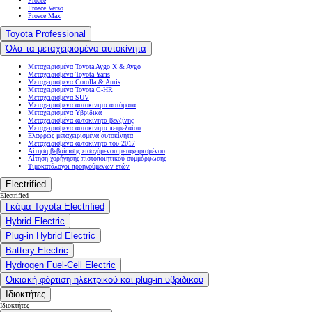
Proace
Proace Verso
Proace Max
Toyota Professional
Όλα τα μεταχειρισμένα αυτοκίνητα
Μεταχειρισμένα Toyota Aygo X & Aygo
Μεταχειρισμένα Toyota Yaris
Μεταχειρισμένα Corolla & Auris
Μεταχειρισμένα Toyota C-HR
Μεταχειρισμένα SUV
Μεταχειρισμένα αυτοκίνητα αυτόματα
Μεταχειρισμένα Υβριδικά
Μεταχειρισμένα αυτοκίνητα βενζίνης
Μεταχειρισμένα αυτοκίνητα πετρελαίου
Ελαφρώς μεταχειρισμένα αυτοκίνητα
Μεταχειρισμένα αυτοκίνητα του 2017
Αίτηση βεβαίωσης εισαγόμενου μεταχειρισμένου
Αίτηση χορήγησης πιστοποιητικού συμμόρφωσης
Τιμοκατάλογοι προηγούμενων ετών
Electrified
Electrified
Γκάμα Toyota Electrified
Hybrid Electric
Plug-in Hybrid Electric
Battery Electric
Hydrogen Fuel-Cell Electric
Οικιακή φόρτιση ηλεκτρικού και plug-in υβριδικού
Ιδιοκτήτες
Ιδιοκτήτες