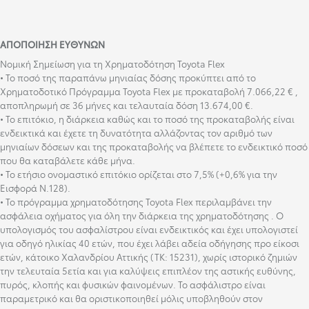
ΑΠΟΠΟΊΗΣΗ ΕΥΘΥΝΏΝ
Νομική Σημείωση για τη Χρηματοδότηση Toyota Flex
• Το ποσό της παραπάνω μηνιαίας δόσης προκύπτει από το
Χρηματοδοτικό Πρόγραμμα Toyota Flex με προκαταβολή 7.066,22 € ,
αποπληρωμή σε 36 μήνες και τελαυταία δόση 13.674,00 €.
• Το επιτόκιο, η διάρκεια καθώς και το ποσό της προκαταβολής είναι
ενδεικτικά και έχετε τη δυνατότητα αλλάζοντας τον αριθμό των
μηνιαίων δόσεων και της προκαταβολής να βλέπετε το ενδεικτικό ποσό
που θα καταβάλετε κάθε μήνα.
• Το ετήσιο ονομαστικό επιτόκιο ορίζεται στο 7,5% (+0,6% για την
Εισφορά Ν.128).
• Το πρόγραμμα χρηματοδότησης Toyota Flex περιλαμβάνει την
ασφάλεια οχήματος για όλη την διάρκεια της χρηματοδότησης . Ο
υπολογισμός του ασφαλίστρου είναι ενδεικτικός και έχει υπολογιστεί
για οδηγό ηλικίας 40 ετών, που έχει λάβει αδεία οδήγησης προ είκοσι
ετών, κάτοικο Χαλανδρίου Αττικής (ΤΚ: 15231), χωρίς ιστορικό ζημιών
την τελευταία 5ετία και για καλύψεις επιπλέον της αστικής ευθύνης,
πυρός, κλοπής και φυσικών φαινομένων. Το ασφάλιστρο είναι
παραμετρικό και θα οριστικοποιηθεί μόλις υποβληθούν στον