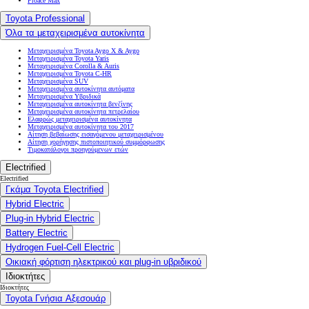
Proace Max
Toyota Professional
Όλα τα μεταχειρισμένα αυτοκίνητα
Μεταχειρισμένα Toyota Aygo X & Aygo
Μεταχειρισμένα Toyota Yaris
Μεταχειρισμένα Corolla & Auris
Μεταχειρισμένα Toyota C-HR
Μεταχειρισμένα SUV
Μεταχειρισμένα αυτοκίνητα αυτόματα
Μεταχειρισμένα Υβριδικά
Μεταχειρισμένα αυτοκίνητα βενζίνης
Μεταχειρισμένα αυτοκίνητα πετρελαίου
Ελαφρώς μεταχειρισμένα αυτοκίνητα
Μεταχειρισμένα αυτοκίνητα του 2017
Αίτηση βεβαίωσης εισαγόμενου μεταχειρισμένου
Αίτηση χορήγησης πιστοποιητικού συμμόρφωσης
Τιμοκατάλογοι προηγούμενων ετών
Electrified
Electrified
Γκάμα Toyota Electrified
Hybrid Electric
Plug-in Hybrid Electric
Battery Electric
Hydrogen Fuel-Cell Electric
Οικιακή φόρτιση ηλεκτρικού και plug-in υβριδικού
Ιδιοκτήτες
Ιδιοκτήτες
Toyota Γνήσια Αξεσουάρ