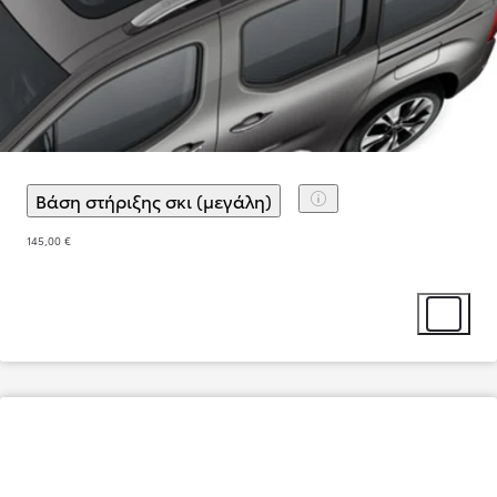
Βάση στήριξης σκι (μεγάλη)
(
)
Επιλογή αξεσουάρ
145,00 €
Επιλογή α