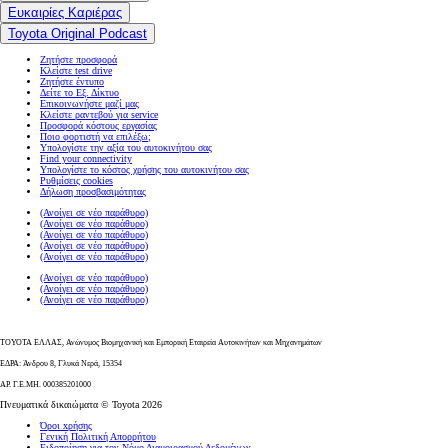
Ευκαιρίες Καριέρας
Toyota Original Podcast
Ζητήστε προσφορά
Κλείστε test drive
Ζητήστε έντυπο
Δείτε το Εξ. Δίκτυο
Επικοινωνήστε μαζί μας
Κλείστε ραντεβού για service
Προσφορά κόστους εργασίας
Ποιο φορτιστή να επιλέξω;
Υπολογίστε την αξία του αυτοκινήτου σας
Find your connectivity
Υπολογίστε το κόστος χρήσης του αυτοκινήτου σας
Ρυθμίσεις cookies
Δήλωση προσβασιμότητας
(Ανοίγει σε νέο παράθυρο)
(Ανοίγει σε νέο παράθυρο)
(Ανοίγει σε νέο παράθυρο)
(Ανοίγει σε νέο παράθυρο)
(Ανοίγει σε νέο παράθυρο)
(Ανοίγει σε νέο παράθυρο)
(Ανοίγει σε νέο παράθυρο)
(Ανοίγει σε νέο παράθυρο)
ΤΟΥΟΤΑ ΕΛΛΑΣ, Ανώνυμος Βιομηχανική και Εμπορική Εταιρεία Αυτοκινήτων και Μηχανημάτων
ΕΔΡΑ: Άνδρου 8, Γλυκά Νερά, 15354
ΑΡ. Γ.Ε.ΜΗ. 000385201000
Πνευματικά δικαιώματα © Toyota 2026
Όροι xρήσης
Γενική Πολιτική Απορρήτου
Ειδοποίηση για τον Νόμο Διαμοιρασμού Δεδομένων