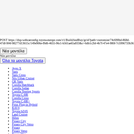
POST https://dxp-webcarconfig.toyota-europe.com/v1/BuildAndBuy/gr/el?path=customize/74c690bd-868d-
47df-9f4f-98277d13615c/149e906e-f9d6-4655-96c1-b561ae65a933&c=6db1c2bf-4b7f-47e4-980f-7c5996733b36
Νέα μοντέλα
Νέα μοντέλα
Όλα τα μοντέλα Toyota
Aygo X
Yaris
Yaris Cross
Νέο Urban Cruiser
GR Yaris
Corolla Hatchback
Corolla Sedan
Corolla Touring Sports
Toyota C-HR
Corolla Cross
Toyota C-HR+
Prius Plug-in Hybrid
RAV4
Toyota bZ4X
Land Cruiser
Hilux
Proace City
Proace City Verso
Proace
Proace Verso