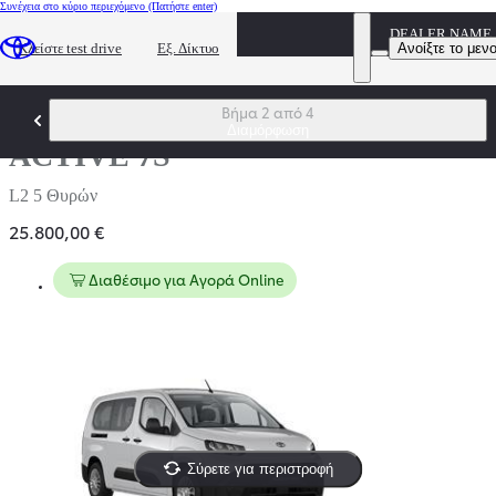
Συνέχεια στο κύριο περιεχόμενο
(Πατήστε enter)
DEALER NAME
Ανοίξτε το μεν
Κλείστε test drive
Εξ. Δίκτυο
Βήμα 2 από 4
Proace City Verso
Διαμόρφωση
ACTIVE 7S
L2 5 Θυρών
25.800,00 €
Διαθέσιμο για Αγορά Online
Σύρετε για περιστροφή