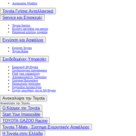
Accessories Wishlist
Toyota Γνήσια Ανταλλακτικά
Service και Επισκευές
Toyota Service
Κλείστε ραντεβού για service
Προσφορά κόστους εργασίας
Εγγύηση και Ασφάλεια
Εγγύηση Toyota
Toyota Relax
Συνδεδεμένες Υπηρεσίες
Εφαρμογή MyToyota
Συνδρομητικά προγράμματα
Find your connectivity
Απομακρυσμένες Υπηρεσίες
Σύστημα Πολυμέσων
Προσωπικός Ιστότοπος
Εγχειρίδιο Αυτοκινήτου
Συχνές ερωτήσεις για το MyToyota
Ανακαλύψτε την Toyota
Ανακαλύψτε την Toyota
Ο Κόσμος της Toyota
Start Your Impossible
TOYOTA GAZOO Racing
Toyota T-Mate - Σύστημα Ενεργητικής Ασφάλειας
Η Toyota στην Ελλάδα