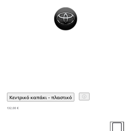
Κεντρικό καπάκι - πλαστικό
(
)
Επιλογή αξεσουάρ
132,00 €
Επιλογή α