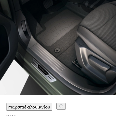
Μαρσπιέ αλουμινίου
(
)
Επιλογή αξεσουάρ