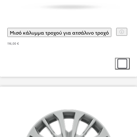
Μισό κάλυμμα τροχού για ατσάλινο τροχό
(
)
Επιλογή 
116,00 €
Επιλογή α