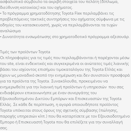
ασφαλιστικό σύμβουλο τα ακριβή στοιχεία του πελάτη (δίπλωμα,
διεύθυνση κατοικίας) και του οχήματος.
• Το πρόγραμμα χρηματοδότησης Toyota Flex περιλαμβάνει τις
προβλεπόμενες τακτικές συντηρήσεις του οχήματος σύμφωνα με τις
οδηγίες του κατασκευαστή, χωρίς να περιλαμβάνονται τα τυχών
αναλώσιμα
• Δυνατότητα ενσωμάτωσης στο χρηματοδοτικό πρόγραμμα αξεσουάρ.
Τιμές των προϊόντων Toyota
Οι πληροφορίες για τις τιμές που περιλαμβάνονται ή παρέχονται μέσω
του site, είναι ενδεικτικές και συγκεκριμένα οι ανώτατες τιμές λιανικής
βάσει του ισχύοντος επισήμου τιμοκαταλόγου της Toyota Ελλάς και
έχουν ως μοναδικό σκοπό την ενημέρωση και δεν συνιστούν προσφορά
για τα προϊόντα της Toyota. Συνακόλουθα, προκειμένου να
ενημερωθείτε για την λιανική τιμή προϊόντων ή υπηρεσιών που σας
ενδιαφέρουν επικοινωνήστε με έναν συνεργάτης του
Εξουσιοδοτημένου Δικτύου Εμπόρων και Επισκευαστών της Toyota
Ελλάς. Σε κάθε δε περίπτωση, η αγορά οποιουδήποτε προϊόντος
Toyota υπόκειται στους όρους της σχετικής σύμβασης (πώλησης,
παροχής υπηρεσιών κλπ.) που θα καταρτίσετε με τον Εξουσιοδοτημένο
Έμπορο ή Επισκευαστή Toyota που θα επιλέξετε για την συναλλαγή
σας.