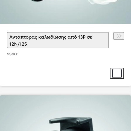
Αντάπτορας καλωδίωσης από 13P σε
12N/12S
(
)
Επιλογή αξεσουάρ
58,00 €
Επιλογή α