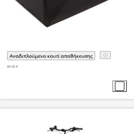
Aναδιπλούμενo κουτί αποθήκευσης
(
)
Επιλογή αξεσου
89,00 €
Επιλογή α