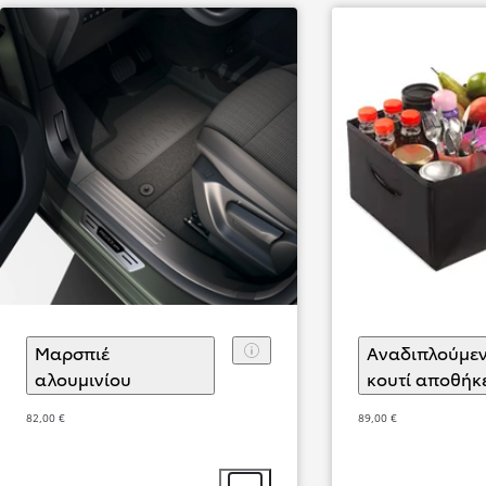
Από
849,83 € /Μήνα
Corolla Touring Sports
Αγοράστε Online
HYBRID ELECTRIC
Μαρσπιέ
Aναδιπλούμε
αλουμινίου
(
)
Επιλογή αξεσουάρ
κουτί αποθήκ
82,00 €
89,00 €