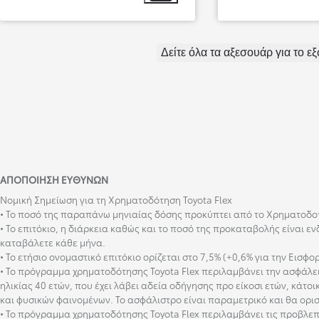
Από
500,82 € /Μήνα
Δείτε όλα τα αξεσουάρ για το ε
ΑΠΟΠΟΊΗΣΗ ΕΥΘΥΝΏΝ
Νομική Σημείωση για τη Χρηματοδότηση Toyota Flex
• Το ποσό της παραπάνω μηνιαίας δόσης προκύπτει από το Χρηματοδοτι
• Το επιτόκιο, η διάρκεια καθώς και το ποσό της προκαταβολής είναι ε
καταβάλετε κάθε μήνα.
• Το ετήσιο ονομαστικό επιτόκιο ορίζεται στο 7,5% (+0,6% για την Εισφο
• Το πρόγραμμα χρηματοδότησης Toyota Flex περιλαμβάνει την ασφάλεια
ηλικίας 40 ετών, που έχει λάβει αδεία οδήγησης προ είκοσι ετών, κάτοι
και φυσικών φαινομένων. Το ασφάλιστρο είναι παραμετρικό και θα ορισ
• Το πρόγραμμα χρηματοδότησης Toyota Flex περιλαμβάνει τις προβλε