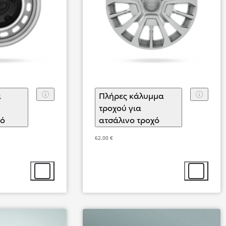
α
Πλήρες κάλυμμα
τροχού για
χό
(
)
Επιλογή αξεσουάρ
ατσάλινο τροχό
(
)
Επιλογή αξεσο
62,00 €
Από
431,28 € /Μήνα
Επιλογή αξεσουάρ
Επιλογή αξ
Proace City
Αγοράστε Online
ΒΕΝΖΙΝΗ - DIESEL - BATTERY ELECT