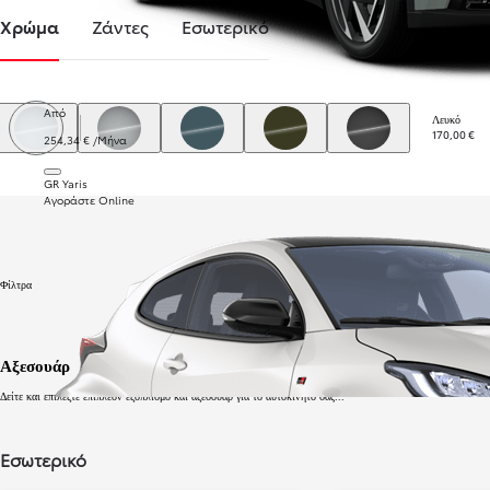
Χρώμα
Ζάντες
Εσωτερικό
Από
Λευκό
170,00 €
254,34 € /Μήνα
Λευκό
Ασημί μεταλλικό
Μπλε
Χακί
Μαύρο
GR Yaris
Αγοράστε Online
Φίλτρα
Αξεσουάρ
Δείτε και επιλέξτε επιπλέον εξοπλισμό και αξεσουάρ για το αυτοκίνητό σας...
Εσωτερικό