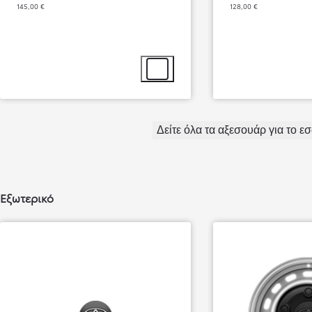
145,00 €
128,00 €
Επιλογή αξεσουάρ
Δείτε όλα τα αξεσουάρ για το ε
Από
337,99 € /Μήνα
Εξωτερικό
Toyota bZ4X
Αγοράστε Online
BATTERY ELECTRIC