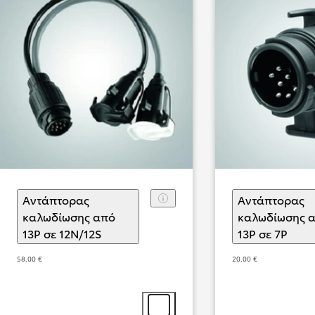
Αντάπτορας
Αντάπτορας
καλωδίωσης από
καλωδίωσης 
13P σε 12N/12S
(
)
Επιλογή αξεσουάρ
13P σε 7P
(
)
Επι
Από
515,60 € /Μήνα
58,00 €
20,00 €
Proace
Αγοράστε Online
DIESEL & BATTERY ELECTRIC
Επιλογή αξεσουάρ