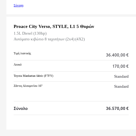
Σύνοψη
Proace City Verso, STYLE, L1 5 Θυρών
1.5L Diesel (130hp)
Αυτόματο κιβώτιο 8 ταχυτήτων (2x4)
(
4X2
)
Τιμή λιανικής
36.400,00 €
Λευκό
170,00 €
C
Toyota Manhattan fabric (F7FY)
Standard
Ζάντες Αλουμινίου 16"
Standard
εσουάρ
Σύνολο
36.570,00 €