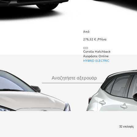
Από
276,52 € /Μήνα
Corolla Hatchback
Αγοράστε Online
HYBRID ELECTRIC
Αναζήτηση
Αναζητήστε αξερουάρ
32 επιλογές