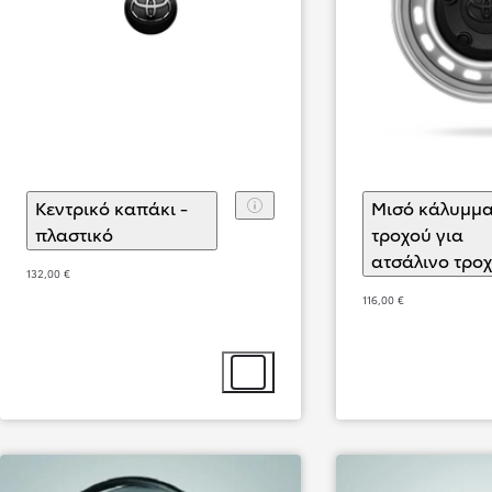
Κεντρικό καπάκι -
Μισό κάλυμμ
πλαστικό
(
)
Επιλογή αξεσουάρ
τροχού για
ατσάλινο τρο
132,00 €
116,00 €
Από
369,33 € /Μήνα
Επιλογή αξεσουάρ
Hilux
Αγοράστε Online
HYBRID 48V & ALL-ELECTRIC