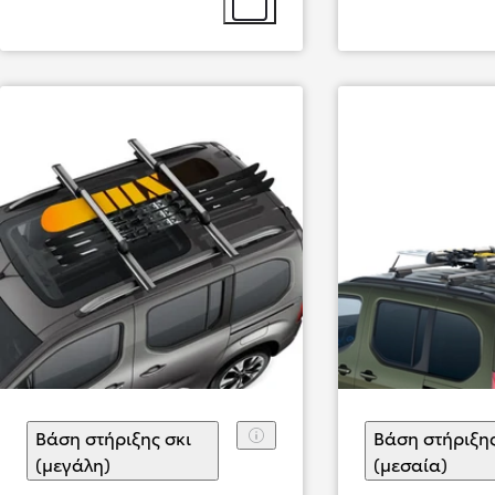
Επιλογή αξεσουάρ
Από
384,13 € /Μήνα
Toyota C-HR+
Αγοράστε Online
BATTERY ELECTRIC
Βάση στήριξης σκι
Βάση στήριξης
(μεγάλη)
(
)
Επιλογή αξεσουάρ
(μεσαία)
(
)
Επι