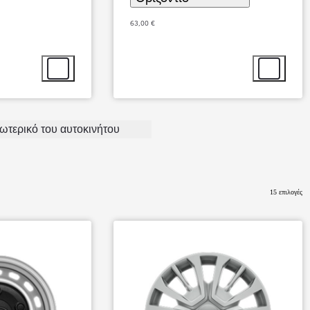
63,00 €
Επιλογή αξεσουάρ
Επιλογή αξ
σωτερικό του αυτοκινήτου
Από
670,08 € /Μήνα
15 επιλογές
bZ4X Touring
Αγοράστε Online
BATTERY ELECTRIC