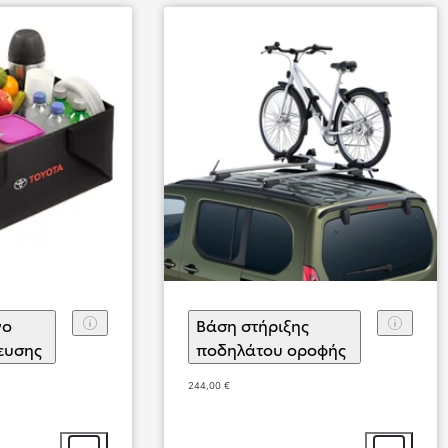
Από
356,69 € /Μήνα
Toyota C-HR
Αγοράστε Online
HYBRID & PLUG-IN HYBRID ELECTRI
νo
Βάση στήριξης
ευσης
(
)
Επιλογή αξεσουάρ
ποδηλάτου οροφής
(
)
Επιλογή αξ
244,00 €