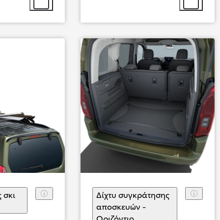
Επιλογή αξεσουάρ
Επιλογή αξ
Από
355,53 € /Μήνα
Prius Plug-in
Αγοράστε Online
PLUG-IN HYBRID ELECTRIC
 σκι
Δίχτυ συγκράτησης
λογή αξεσουάρ
αποσκευών -
Οριζόντιο
(
)
Επιλογή αξεσουάρ