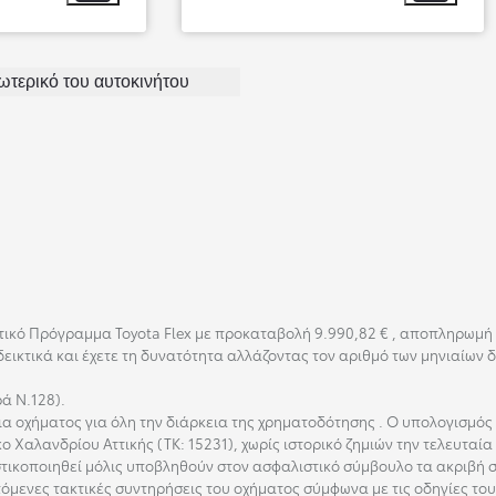
Από
ξωτερικό του αυτοκινήτου
κό Πρόγραμμα Toyota Flex με προκαταβολή 9.990,82 € , αποπληρωμή σε
νδεικτικά και έχετε τη δυνατότητα αλλάζοντας τον αριθμό των μηνιαίων
ρά Ν.128).
 οχήματος για όλη την διάρκεια της χρηματοδότησης . Ο υπολογισμός τ
κο Χαλανδρίου Αττικής (ΤΚ: 15231), χωρίς ιστορικό ζημιών την τελευταί
τικοποιηθεί μόλις υποβληθούν στον ασφαλιστικό σύμβουλο τα ακριβή στ
πόμενες τακτικές συντηρήσεις του οχήματος σύμφωνα με τις οδηγίες τ