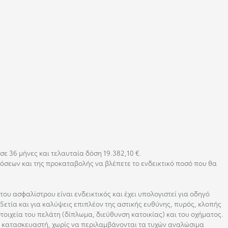
 36 μήνες και τελαυταία δόση 19.382,10 €.
 δόσεων και της προκαταβολής να βλέπετε το ενδεικτικό ποσό που θα
ου ασφαλίστρου είναι ενδεικτικός και έχει υπολογιστεί για οδηγό
α 5ετία και για καλύψεις επιπλέον της αστικής ευθύνης, πυρός, κλοπής
οιχεία του πελάτη (δίπλωμα, διεύθυνση κατοικίας) και του οχήματος.
ου κατασκευαστή, χωρίς να περιλαμβάνονται τα τυχών αναλώσιμα