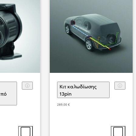
Κιτ καλωδίωσης
από
13pin
(
)
Επιλογή αξεσουάρ
λογή αξεσουάρ
Από
289,00 €
314,34 € /Μήνα
Proace Verso
Αγοράστε Online
DIESEL & BATTERY ELECTRIC
Επιλογή αξεσουάρ
Επιλογή αξ