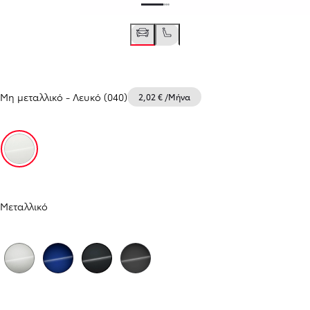
Μη μεταλλικό
-
Λευκό (040)
2,02 € /Μήνα
Λευκό (040)
Μεταλλικό
Ασημί Premium (1J6)
Μπλε του άρκευθου (8Y8)
Μαύρο (209)
Σκούρο γρκί (1M2)