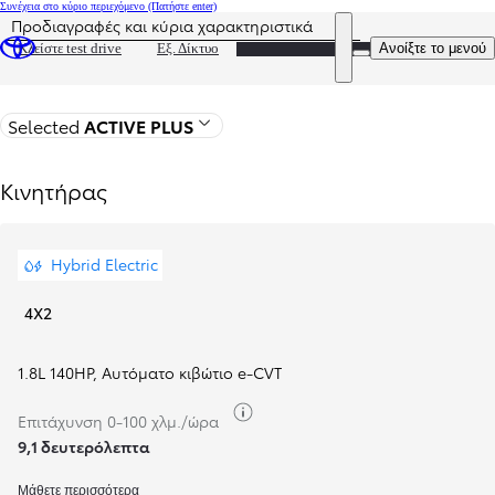
Συνέχεια στο κύριο περιεχόμενο
(Πατήστε enter)
Προδιαγραφές και κύρια χαρακτηριστικά
Η τιμή ενημερώθηκε Η τιμή της διαμόρφωσής σας είναι 0
DEALER NAME
Ανοίξτε το μενού
Κλείστε test drive
Εξ. Δίκτυο
Πίσω στη σελίδα του μοντέλου
Selected
ACTIVE PLUS
Κινητήρας
Hybrid Electric
4X2
1.8L 140HP
,
Αυτόματο κιβώτιο e-CVT
Κατανάλωση καυσίμου
Επιτάχυνση 0-100 χλμ./ώρα
9,1 δευτερόλεπτα
Μάθετε περισσότερα