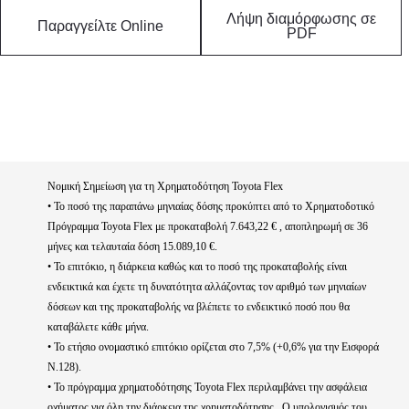
Λήψη διαμόρφωσης σε
Παραγγείλτε Online
PDF
Νομική Σημείωση για τη Χρηματοδότηση Toyota Flex
• Το ποσό της παραπάνω μηνιαίας δόσης προκύπτει από το Χρηματοδοτικό
Πρόγραμμα Toyota Flex με προκαταβολή 7.643,22 € , αποπληρωμή σε 36
μήνες και τελαυταία δόση 15.089,10 €.
• Το επιτόκιο, η διάρκεια καθώς και το ποσό της προκαταβολής είναι
ενδεικτικά και έχετε τη δυνατότητα αλλάζοντας τον αριθμό των μηνιαίων
δόσεων και της προκαταβολής να βλέπετε το ενδεικτικό ποσό που θα
καταβάλετε κάθε μήνα.
• Το ετήσιο ονομαστικό επιτόκιο ορίζεται στο 7,5% (+0,6% για την Εισφορά
Ν.128).
• Το πρόγραμμα χρηματοδότησης Toyota Flex περιλαμβάνει την ασφάλεια
οχήματος για όλη την διάρκεια της χρηματοδότησης . Ο υπολογισμός του