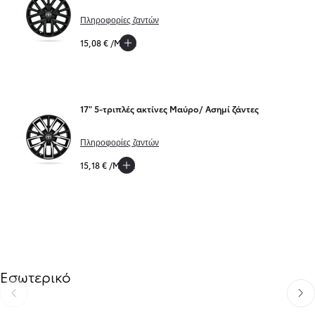
Πληροφορίες ζαντών
15,08 € /Μήνα
17" 5-τριπλές ακτίνες Μαύρο/ Ασημί ζάντες
Πληροφορίες ζαντών
15,18 € /Μήνα
Εσωτερικό
Προηγούμενο
Επόμ