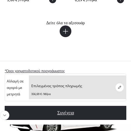
Δείτε όλα τα αξεσουάρ
Ένα βήμα πιο κοντά στο νέο σας Toyota
*Όροι χρηματοδοτικού προγράμματος
Αλλαγή σε
Προηγούμενο
Επόμ
Επιλεγμένος τρόπος πληρωμής
Επεξεργασί
αγορά με
μετρητά
356,69 € /Μήνα
Συνέχεια