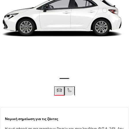
Νομική σημείωση για τις ζάντες
Η τιμή αφορά σε σετ τεσσάρων ζαντών και περιλαμβάνει Φ.Π.Α. 24%. Δεν