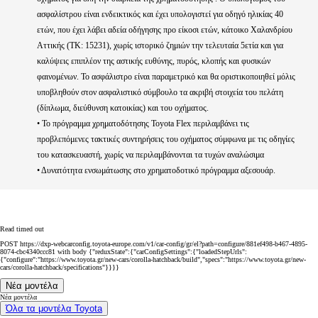
ασφαλίστρου είναι ενδεικτικός και έχει υπολογιστεί για οδηγό ηλικίας 40
ετών, που έχει λάβει αδεία οδήγησης προ είκοσι ετών, κάτοικο Χαλανδρίου
Αττικής (ΤΚ: 15231), χωρίς ιστορικό ζημιών την τελευταία 5ετία και για
καλύψεις επιπλέον της αστικής ευθύνης, πυρός, κλοπής και φυσικών
φαινομένων. Το ασφάλιστρο είναι παραμετρικό και θα οριστικοποιηθεί μόλις
υποβληθούν στον ασφαλιστικό σύμβουλο τα ακριβή στοιχεία του πελάτη
(δίπλωμα, διεύθυνση κατοικίας) και του οχήματος.
• Το πρόγραμμα χρηματοδότησης Toyota Flex περιλαμβάνει τις
προβλεπόμενες τακτικές συντηρήσεις του οχήματος σύμφωνα με τις οδηγίες
του κατασκευαστή, χωρίς να περιλαμβάνονται τα τυχών αναλώσιμα
• Δυνατότητα ενσωμάτωσης στο χρηματοδοτικό πρόγραμμα αξεσουάρ.
Read timed out
POST https://dxp-webcarconfig.toyota-europe.com/v1/car-config/gr/el?path=configure/881ef498-b467-4895-
8074-cbc4340ccc81 with body {"reduxState":{"carConfigSettings":{"loadedStepUrls":
{"configure":"https://www.toyota.gr/new-cars/corolla-hatchback/build","specs":"https://www.toyota.gr/new-
cars/corolla-hatchback/specifications"}}}}
Νέα μοντέλα
Νέα μοντέλα
Όλα τα μοντέλα Toyota