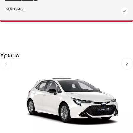
354,67 € /Μήνα
Χρώμα
Προηγούμενο
Επόμ