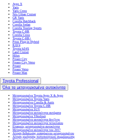
Aygo X
Yaris
Yaris Cross
Νέο Urban Cruiser
GR Yaris
Corolla Hatchback
Corolla Sedan
Corolla Touring Sports
Toyota C-HR
Corolla Cross
Toyota C-HR+
Prius Plug-in Hybrid
RAV4
Toyota bZ4X
Land Cruiser
Hilux
Proace City
Proace City Verso
Proace
Proace Verso
Proace Max
Toyota Professional
Όλα τα μεταχειρισμένα αυτοκίνητα
Μεταχειρισμένα Toyota Aygo X & Aygo
Μεταχειρισμένα Toyota Yaris
Μεταχειρισμένα Corolla & Auris
Μεταχειρισμένα Toyota C-HR
Μεταχειρισμένα SUV
Μεταχειρισμένα αυτοκίνητα αυτόματα
Μεταχειρισμένα Υβριδικά
Μεταχειρισμένα αυτοκίνητα βενζίνης
Μεταχειρισμένα αυτοκίνητα πετρελαίου
Ελαφρώς μεταχειρισμένα αυτοκίνητα
Μεταχειρισμένα αυτοκίνητα του 2017
Αίτηση βεβαίωσης εισαγόμενου μεταχειρισμένου
Αίτηση χορήγησης πιστοποιητικού συμμόρφωσης