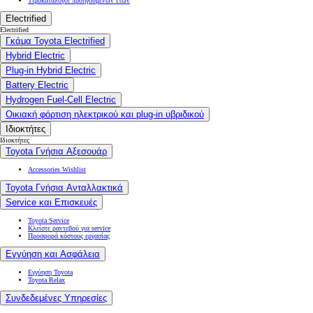
Τιμοκατάλογοι προηγούμενων ετών
Electrified
Electrified
Γκάμα Toyota Electrified
Hybrid Electric
Plug-in Hybrid Electric
Battery Electric
Hydrogen Fuel-Cell Electric
Οικιακή φόρτιση ηλεκτρικού και plug-in υβριδικού
Ιδιοκτήτες
Ιδιοκτήτες
Toyota Γνήσια Αξεσουάρ
Accessories Wishlist
Toyota Γνήσια Ανταλλακτικά
Service και Επισκευές
Toyota Service
Κλείστε ραντεβού για service
Προσφορά κόστους εργασίας
Εγγύηση και Ασφάλεια
Εγγύηση Toyota
Toyota Relax
Συνδεδεμένες Υπηρεσίες