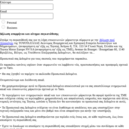
Επώνυμο
Email
Personal
Business
Δήλωση απορρήτου και αίτημα συγκατάθεσης
Ζητάμε τη συγκατάθεσή σας για τη λήψη επικοινωνιών μάρκετινγκ σύμφωνα με την
Δήλωση περί
Απορρήτου
της ΤΟΥΟΤΑ ΕΛΛΑΣ Ανώνυμος Βιομηχανική και Εμπορική Εταιρεία Αυτοκινήτων και
Μηχανημάτων, (αναφερόμενη εφ’ εξής ως Toyota), Άνδρου 8, Τ.Κ. 153 54 Γλυκά Νερά, Ελλάδα και της
Toyota Motor Europe NV/SA (αναφερόμενη εφ’ εξής ως TME), Avenue du Bourget / Bourgetlaan 60, 1140
Βρυξέλλες, Βέλγιο, ως Υπεύθυνοι Επεξεργασίας Δεδομένων, θα συλλέξουν τα...
Προσωπικά σας Δεδομένα για τους σκοπούς που περιγράφονται παρακάτω.
Οι παρακάτω κανόνες ισχύουν όταν συμφωνείτε να λαμβάνετε νέα, προεπισκοπήσεις και προσφορές σχετικά
με το Yaris.
• Θα σας ζητηθεί να παρέχετε τα ακόλουθα Προσωπικά Δεδομένα.
Ονοματεπώνυμο και διεύθυνση email.
• Θα χρησιμοποιήσουμε αυτά τα Προσωπικά Δεδομένα αποκλειστικά για να σας αποστέλλουμε ενημερωτικά
email και επικοινωνίες μάρκετινγκ σχετικά με το Yaris.
• Το περιεχόμενο των ενημερωτικών email και των επικοινωνιών μάρκετινγκ θα αφορά προϊόντα της TME
και ενδέχεται επίσης να περιλαμβάνει χρηματοδοτικές και ασφαλιστικές υπηρεσίες που παρέχονται από άλλες
νομικές οντότητες της Toyota, ωστόσο η Toyota δεν θα κοινοποιήσει τα προσωπικά σας δεδομένα σε αυτές.
• Τα Προσωπικά σας Δεδομένα ενδέχεται να είναι διαθέσιμα σε αποδέκτες που μας υποστηρίζουν στην
τεχνική επεξεργασία τους και μόνο στο βαθμό που είναι απαραίτητο για αυτήν την υποστήριξη.
• Τα Προσωπικά σας Δεδομένα αποθηκεύονται για περίοδο ενός έτους και, σε κάθε περίπτωση, έως ότου
αποσύρετε τη συγκατάθεσή σας.
• Έχετε το δικαίωμα να αποσύρετε τη συγκατάθεσή σας οποιαδήποτε στιγμή μέσω του συνδέσμου σε κάθε