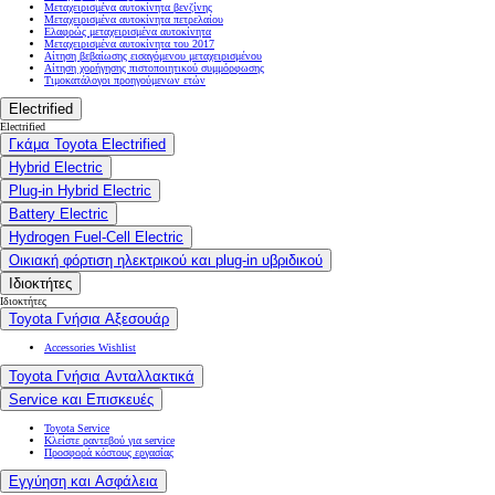
Μεταχειρισμένα αυτοκίνητα βενζίνης
Μεταχειρισμένα αυτοκίνητα πετρελαίου
Ελαφρώς μεταχειρισμένα αυτοκίνητα
Μεταχειρισμένα αυτοκίνητα του 2017
Αίτηση βεβαίωσης εισαγόμενου μεταχειρισμένου
Αίτηση χορήγησης πιστοποιητικού συμμόρφωσης
Τιμοκατάλογοι προηγούμενων ετών
Electrified
Electrified
Γκάμα Toyota Electrified
Hybrid Electric
Plug-in Hybrid Electric
Battery Electric
Hydrogen Fuel-Cell Electric
Οικιακή φόρτιση ηλεκτρικού και plug-in υβριδικού
Ιδιοκτήτες
Ιδιοκτήτες
Toyota Γνήσια Αξεσουάρ
Accessories Wishlist
Toyota Γνήσια Ανταλλακτικά
Service και Επισκευές
Toyota Service
Κλείστε ραντεβού για service
Προσφορά κόστους εργασίας
Εγγύηση και Ασφάλεια