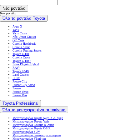
Νέα μοντέλα
Νέα μοντέλα
Όλα τα μοντέλα Toyota
Aygo X
Yaris
Yaris Cross
Νέο Urban Cruiser
GR Yaris
Corolla Hatchback
Corolla Sedan
Corolla Touring Sports
Toyota C-HR
Corolla Cross
Toyota C-HR+
Prius Plug-in Hybrid
RAV4
Toyota bZ4X
Land Cruiser
Hilux
Proace City
Proace City Verso
Proace
Proace Verso
Proace Max
Toyota Professional
Όλα τα μεταχειρισμένα αυτοκίνητα
Μεταχειρισμένα Toyota Aygo X & Aygo
Μεταχειρισμένα Toyota Yaris
Μεταχειρισμένα Corolla & Auris
Μεταχειρισμένα Toyota C-HR
Μεταχειρισμένα SUV
Μεταχειρισμένα αυτοκίνητα αυτόματα
Μεταχειρισμένα Υβριδικά