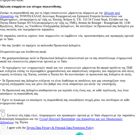
ενημερωτικό email.
Δήλωση απορρήτου και αίτημα συγκατάθεσης
Ζητάμε τη συγκατάθεσή σας για τη λήψη επικοινωνιών μάρκετινγκ σύμφωνα με την
Δήλωση περί
Απορρήτου
της ΤΟΥΟΤΑ ΕΛΛΑΣ Ανώνυμος Βιομηχανική και Εμπορική Εταιρεία Αυτοκινήτων και
Μηχανημάτων, (αναφερόμενη εφ’ εξής ως Toyota), Άνδρου 8, Τ.Κ. 153 54 Γλυκά Νερά, Ελλάδα και της
Toyota Motor Europe NV/SA (αναφερόμενη εφ’ εξής ως TME), Avenue du Bourget / Bourgetlaan 60, 1140
Βρυξέλλες, Βέλγιο, ως Υπεύθυνοι Επεξεργασίας Δεδομένων, θα συλλέξουν τα Προσωπικά σας Δεδομένα για
τους σκοπούς που περιγράφονται παρακάτω.
Οι παρακάτω κανόνες ισχύουν όταν συμφωνείτε να λαμβάνετε νέα, προεπισκοπήσεις και προσφορές σχετικά
με το Yaris.
• Θα σας ζητηθεί να παρέχετε τα ακόλουθα Προσωπικά Δεδομένα.
Ονοματεπώνυμο και διεύθυνση email.
• Θα χρησιμοποιήσουμε αυτά τα Προσωπικά Δεδομένα αποκλειστικά για να σας αποστέλλουμε ενημερωτικά
email και επικοινωνίες μάρκετινγκ σχετικά με το Yaris.
• Το περιεχόμενο των ενημερωτικών email και των επικοινωνιών μάρκετινγκ θα αφορά προϊόντα της TME
και ενδέχεται επίσης να περιλαμβάνει χρηματοδοτικές και ασφαλιστικές υπηρεσίες που παρέχονται από άλλες
νομικές οντότητες της Toyota, ωστόσο η Toyota δεν θα κοινοποιήσει τα προσωπικά σας δεδομένα σε αυτές.
• Τα Προσωπικά σας Δεδομένα ενδέχεται να είναι διαθέσιμα σε αποδέκτες που μας υποστηρίζουν στην
τεχνική επεξεργασία τους και μόνο στο βαθμό που είναι απαραίτητο για αυτήν την υποστήριξη.
• Τα Προσωπικά σας Δεδομένα αποθηκεύονται για περίοδο ενός έτους και, σε κάθε περίπτωση, έως ότου
αποσύρετε τη συγκατάθεσή σας.
• Έχετε το δικαίωμα να αποσύρετε τη συγκατάθεσή σας οποιαδήποτε στιγμή μέσω του συνδέσμου σε κάθε
ενημερωτικό email.
Συναινώ στη λήψη νέων, πληροφοριών και προσφορών σχετικά με το Yaris σύμφωνα με την παραπάνω
Ειδοποίηση Απορρήτου και την
Γενική Πολιτική Προστασίας του Απορρήτου και των Προσωπικών
Δεδομένων
της Toyota.
I agree with the
Toyota Data Privacy & Personal Data Protection Policy