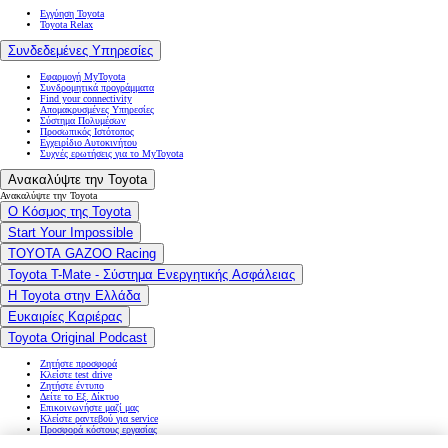
Εγγύηση Toyota
Toyota Relax
Συνδεδεμένες Υπηρεσίες
Εφαρμογή MyToyota
Συνδρομητικά προγράμματα
Find your connectivity
Απομακρυσμένες Υπηρεσίες
Σύστημα Πολυμέσων
Προσωπικός Ιστότοπος
Εγχειρίδιο Αυτοκινήτου
Συχνές ερωτήσεις για το MyToyota
Ανακαλύψτε την Toyota
Ανακαλύψτε την Toyota
Ο Κόσμος της Toyota
Start Your Impossible
TOYOTA GAZOO Racing
Toyota T-Mate - Σύστημα Ενεργητικής Ασφάλειας
Η Toyota στην Ελλάδα
Ευκαιρίες Καριέρας
Toyota Original Podcast
Ζητήστε προσφορά
Κλείστε test drive
Ζητήστε έντυπο
Δείτε το Εξ. Δίκτυο
Επικοινωνήστε μαζί μας
Κλείστε ραντεβού για service
Προσφορά κόστους εργασίας
Ποιο φορτιστή να επιλέξω;