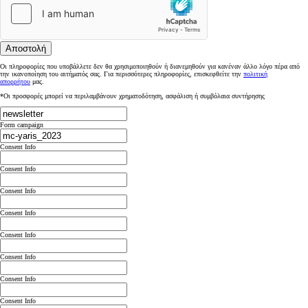
Αποστολή
Οι πληροφορίες που υποβάλλετε δεν θα χρησιμοποιηθούν ή διανεμηθούν για κανέναν άλλο λόγο πέρα από
την ικανοποίηση του αιτήματός σας. Για περισσότερες πληροφορίες, επισκεφθείτε την
πολιτική
απορρήτου
μας.
*Οι προσφορές μπορεί να περιλαμβάνουν χρηματοδότηση, ασφάλιση ή συμβόλαια συντήρησης
Form campaign
Consent Info
Consent Info
Consent Info
Consent Info
Consent Info
Consent Info
Consent Info
Consent Info