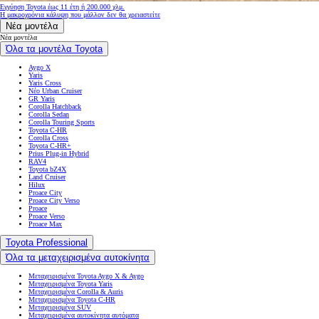
Εγγύηση Toyota έως 11 έτη ή 200.000 χλμ.
Η μακροχρόνια κάλυψη που μάλλον δεν θα χρειαστείτε
Νέα μοντέλα
Νέα μοντέλα
Όλα τα μοντέλα Toyota
Aygo X
Yaris
Yaris Cross
Νέο Urban Cruiser
GR Yaris
Corolla Hatchback
Corolla Sedan
Corolla Touring Sports
Toyota C-HR
Corolla Cross
Toyota C-HR+
Prius Plug-in Hybrid
RAV4
Toyota bZ4X
Land Cruiser
Hilux
Proace City
Proace City Verso
Proace
Proace Verso
Proace Max
Toyota Professional
Όλα τα μεταχειρισμένα αυτοκίνητα
Μεταχειρισμένα Toyota Aygo X & Aygo
Μεταχειρισμένα Toyota Yaris
Μεταχειρισμένα Corolla & Auris
Μεταχειρισμένα Toyota C-HR
Μεταχειρισμένα SUV
Μεταχειρισμένα αυτοκίνητα αυτόματα