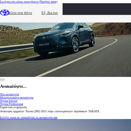
Συνέχεια στο κύριο περιεχόμενο
(Πατήστε enter)
Κλείστε test drive
Εξ. Δίκτυο
0:11 / 0:20
Ανακαλύψτε...
Νέα αυτοκίνητα
Μεταχειρισμένα αυτοκίνητα
Toyota Service
Toyota Professional
Σημαντική ενημέρωση:
Ανάκληση οχημάτων Toyota 2002-2015 λόγω ελαττωματικών αερόσακων TAKATA.
Ελέγξτε τώρα αν επηρεάζεται το αυτοκίνητό σας