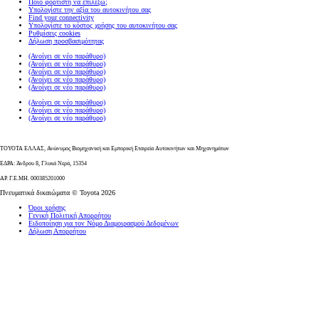
Ποιο φορτιστή να επιλέξω;
Υπολογίστε την αξία του αυτοκινήτου σας
Find your connectivity
Υπολογίστε το κόστος χρήσης του αυτοκινήτου σας
Ρυθμίσεις cookies
Δήλωση προσβασιμότητας
(Ανοίγει σε νέο παράθυρο)
(Ανοίγει σε νέο παράθυρο)
(Ανοίγει σε νέο παράθυρο)
(Ανοίγει σε νέο παράθυρο)
(Ανοίγει σε νέο παράθυρο)
(Ανοίγει σε νέο παράθυρο)
(Ανοίγει σε νέο παράθυρο)
(Ανοίγει σε νέο παράθυρο)
ΤΟΥΟΤΑ ΕΛΛΑΣ, Ανώνυμος Βιομηχανική και Εμπορική Εταιρεία Αυτοκινήτων και Μηχανημάτων
ΕΔΡΑ: Άνδρου 8, Γλυκά Νερά, 15354
ΑΡ. Γ.Ε.ΜΗ. 000385201000
Πνευματικά δικαιώματα © Toyota 2026
Όροι xρήσης
Γενική Πολιτική Απορρήτου
Ειδοποίηση για τον Νόμο Διαμοιρασμού Δεδομένων
Δήλωση Απορρήτου