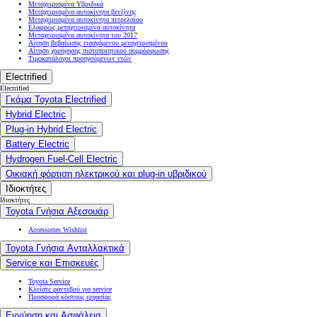
Μεταχειρισμένα Υβριδικά
Μεταχειρισμένα αυτοκίνητα βενζίνης
Μεταχειρισμένα αυτοκίνητα πετρελαίου
Ελαφρώς μεταχειρισμένα αυτοκίνητα
Μεταχειρισμένα αυτοκίνητα του 2017
Αίτηση βεβαίωσης εισαγόμενου μεταχειρισμένου
Αίτηση χορήγησης πιστοποιητικού συμμόρφωσης
Τιμοκατάλογοι προηγούμενων ετών
Electrified
Electrified
Γκάμα Toyota Electrified
Hybrid Electric
Plug-in Hybrid Electric
Battery Electric
Hydrogen Fuel-Cell Electric
Οικιακή φόρτιση ηλεκτρικού και plug-in υβριδικού
Ιδιοκτήτες
Ιδιοκτήτες
Toyota Γνήσια Αξεσουάρ
Accessories Wishlist
Toyota Γνήσια Ανταλλακτικά
Service και Επισκευές
Toyota Service
Κλείστε ραντεβού για service
Προσφορά κόστους εργασίας
Εγγύηση και Ασφάλεια