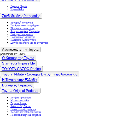
Εγγύηση Toyota
Toyota Relax
Συνδεδεμένες Υπηρεσίες
Εφαρμογή MyToyota
Συνδρομητικά προγράμματα
Find your connectivity
Απομακρυσμένες Υπηρεσίες
Σύστημα Πολυμέσων
Προσωπικός Ιστότοπος
Εγχειρίδιο Αυτοκινήτου
Συχνές ερωτήσεις για το MyToyota
Ανακαλύψτε την Toyota
Ανακαλύψτε την Toyota
Ο Κόσμος της Toyota
Start Your Impossible
TOYOTA GAZOO Racing
Toyota T-Mate - Σύστημα Ενεργητικής Ασφάλειας
Η Toyota στην Ελλάδα
Ευκαιρίες Καριέρας
Toyota Original Podcast
Ζητήστε προσφορά
Κλείστε test drive
Ζητήστε έντυπο
Δείτε το Εξ. Δίκτυο
Επικοινωνήστε μαζί μας
Κλείστε ραντεβού για service
Προσφορά κόστους εργασίας