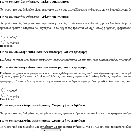
Για να σας κρατάμε ενήμερους | Μείνετε ενημερωμένοι
Τα προσωπικά σας δεδομένα είναι σημαντικά για να σας αποστέλλουμε υπενθυμίσεις για να διασφαλίσουμε ότι
Για να σας κρατάμε ενήμερους | Μείνετε ενημερωμένοι
Τα προσωπικά σας δεδομένα είναι σημαντικά για να σας αποστέλλουμε υπενθυμίσεις για να διασφαλίσουμε ότ
εμπορικό προϊόν ή υπηρεσία που σχετίζεται με το όχημά σας πρόκειται να λήξει (όπως η εγγύηση, χρηματοδότ
Αποδοχή
Απόρριψη
Προσφορές
Για να σας στέλνουμε εξατομικευμένες προσφορές | Λάβετε προσφορές
Από
Ενδέχεται να χρησιμοποιήσουμε τα προσωπικά σας δεδομένα για να σας στείλουμε εξατομικευμένες προσφορές
384,13 € /Μήνα
Για να σας στέλνουμε εξατομικευμένες προσφορές | Λάβετε προσφορές
Ενδέχεται να χρησιμοποιήσουμε τα προσωπικά σας δεδομένα για να σας στείλουμε εξατομικευμένες προσφορές
αξεσουάρ, τραπεζικά προϊόντα (ενδεικτικά δάνεια, πιστωτικές κάρτες κ.λπ.), οδική βοήθεια, ασφάλιση, παρά
Toyota C-HR+
Αγοράστε Online
προσφορές, τότε αυτό δεν σημαίνει ότι έχετε συναινέσει να δημιουργήσουμε ένα προφίλ πελάτη για εσάς. Δ
BATTERY ELECTRIC
Αποδοχή
Απόρριψη
Εκδηλώσεις
Για να σας προσκαλούμε σε εκδηλώσεις | Συμμετοχή σε εκδηλώσεις
Τα προσωπικά σας δεδομένα μας επιτρέπουν να σας κρατάμε ενήμερους για εκδηλώσεις που πραγματοποιούμ
Για να σας προσκαλούμε σε εκδηλώσεις | Συμμετοχή σε εκδηλώσεις
Τα προσωπικά σας δεδομένα μας επιτρέπουν να σας κρατάμε ενήμερους για εκδηλώσεις που πραγματοποιούμε.