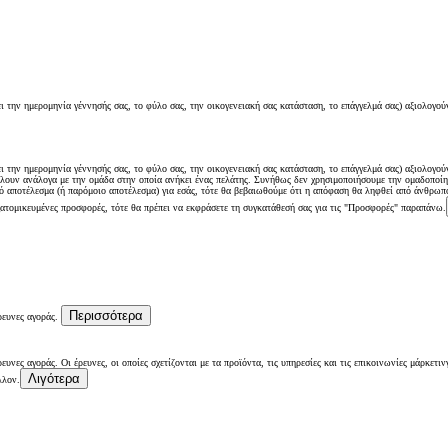
ι την ημερομηνία γέννησής σας, το φύλο σας, την οικογενειακή σας κατάσταση, το επάγγελμά σας) αξιολογού
ι την ημερομηνία γέννησής σας, το φύλο σας, την οικογενειακή σας κατάσταση, το επάγγελμά σας) αξιολογού
λουν ανάλογα με την ομάδα στην οποία ανήκει ένας πελάτης. Συνήθως δεν χρησιμοποιήσουμε την ομαδοποίησ
ό αποτέλεσμα (ή παρόμοιο αποτέλεσμα) για εσάς, τότε θα βεβαιωθούμε ότι η απόφαση θα ληφθεί από άνθρωπο
εξατομικευμένες προσφορές, τότε θα πρέπει να εκφράσετε τη συγκατάθεσή σας για τις "Προσφορές" παραπάνω.
Από
670,08 € /Μήνα
bZ4X Touring
Περισσότερα
ρευνες αγοράς.
Αγοράστε Online
BATTERY ELECTRIC
υνες αγοράς. Οι έρευνες, οι οποίες σχετίζονται με τα προϊόντα, τις υπηρεσίες και τις επικοινωνίες μάρκετι
Λιγότερα
λλον.