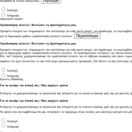
Λιγότερα
πρόσβαση σε ειδικές εκδηλώσεις.
Αποδοχή
Απόρριψη
Δημιουργία προφίλ
Ομαδοποίηση πελατών | Βελτιώστε τις δραστηριότητες μας
Ορισμένα στοιχεία των πληροφοριών που συλλέγουμε για εσάς (αυτό μπορεί, για παράδειγμα, να περιλαμβάνε
Περισσότερα
για τη δημιουργία ομάδων (ομαδοποίηση πελατών) πελατών.
Ομαδοποίηση πελατών | Βελτιώστε τις δραστηριότητες μας
Ορισμένα στοιχεία των πληροφοριών που συλλέγουμε για εσάς (αυτό μπορεί, για παράδειγμα, να περιλαμβάνε
για τη δημιουργία ομάδων (ομαδοποίηση πελατών) πελατών. Οι δραστηριότητες πωλήσεων της Toyota ποικίλ
Εάν, κατ' εξαίρεση, χρησιμοποιήσουμε την ομαδοποίηση πελατών για να λάβουμε αποφάσεις που έχουν νομικ
σημαίνει ότι έχετε συναινέσει να σας στέλνουμε εξατομικευμένες προσφορές. Εάν θέλετε να σας στέλνουμε 
Αποδοχή
Από
Απόρριψη
Έρευνες Marketing
337,99 € /Μήνα
Για να ακούμε την άποψή σας | Μας παρέχετε σχόλια
Toyota bZ4X
Ενδέχεται να χρησιμοποιήσουμε τα προσωπικά σας δεδομένα για να επικοινωνήσουμε μαζί σας για σχετικές έ
Αγοράστε Online
BATTERY ELECTRIC
Για να ακούμε την άποψή σας | Μας παρέχετε σχόλια
Ενδέχεται να χρησιμοποιήσουμε τα προσωπικά σας δεδομένα για να επικοινωνήσουμε μαζί σας για σχετικές έρε
Τα σχόλια που συλλαμβάνουμε θα μας επιτρέψουν να παρέχουμε στους πελάτες μια καλύτερη εμπειρία στο μέ
Αποδοχή
Απόρριψη