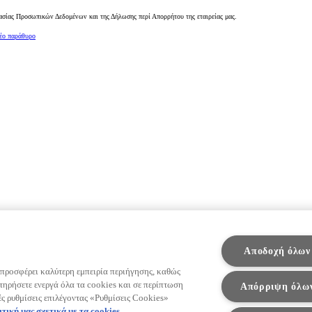
ασίας Προσωπικών Δεδομένων και της Δήλωσης περί Απορρήτου της εταιρείας μας.
νέο παράθυρο
Από
431,28 € /Μήνα
Proace City
Αποδοχή όλων
Αγοράστε Online
ΒΕΝΖΙΝΗ - DIESEL - BATTERY ELECT
 προσφέρει καλύτερη εμπειρία περιήγησης, καθώς
τηρήσετε ενεργά όλα τα cookies και σε περίπτωση
Απόρριψη όλω
ές ρυθμίσεις επιλέγοντας «Ρυθμίσεις Cookies»
ιτική μας σχετικά με τα cookies