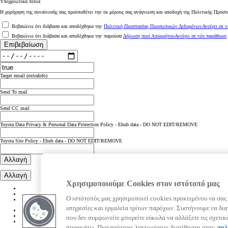
Υποχρεωτικά πεδία
Η χορήγηση της συναίνεσής σας προϋποθέτει την εκ μέρους σας ανάγνωση και αποδοχή της Πολιτικής Προστ
Βεβαιώνω ότι διάβασα και αποδέχθηκα την
Πολιτική Προστασίας Προσωπικών Δεδομένων
Ανοίγει σε 
Βεβαιώνω ότι διάβασα και αποδέχθηκα την παρούσα
Δήλωση περί Απορρήτου
Ανοίγει σε νέο παράθυρο
Επιβεβαίωση
Target email (extraInfo)
Send To mail
Send CC mail
Toyota Data Privacy & Personal Data Protection Policy - Ehub data - DO NOT EDIT/REMOVE
Toyota Site Policy - Ehub data - DO NOT EDIT/REMOVE
Από
Αλλαγή
369,33 € /Μήνα
Αλλαγή
Χρησιμοποιούμε Cookies στον ιστότοπό μας
Hilux
Αγοράστε Online
HYBRID 48V & ALL-ELECTRIC
Ο ιστότοπός μας χρησιμοποιεί cookies προκειμένου να σας
υπηρεσίες και εργαλεία τρίτων παρόχων. Συστήνουμε να δια
που δεν συμφωνείτε μπορείτε εύκολα να αλλάξετε τις σχετικ
παρακάτω. Περισσότερες λεπτομέρειες διατίθενται στην
πολ