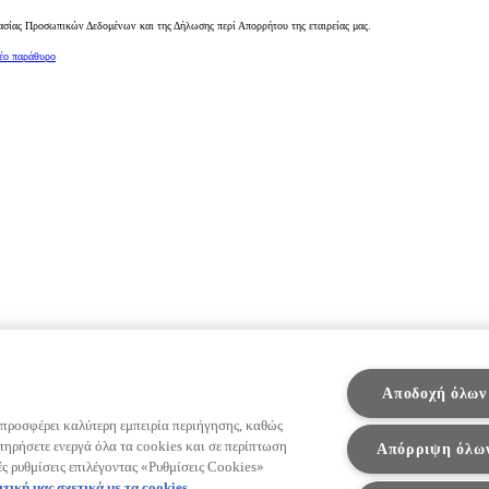
ασίας Προσωπικών Δεδομένων και της Δήλωσης περί Απορρήτου της εταιρείας μας.
νέο παράθυρο
Από
431,28 € /Μήνα
Proace City
Αποδοχή όλων
Αγοράστε Online
ΒΕΝΖΙΝΗ - DIESEL - BATTERY ELECT
 προσφέρει καλύτερη εμπειρία περιήγησης, καθώς
τηρήσετε ενεργά όλα τα cookies και σε περίπτωση
Απόρριψη όλω
ές ρυθμίσεις επιλέγοντας «Ρυθμίσεις Cookies»
ιτική μας σχετικά με τα cookies