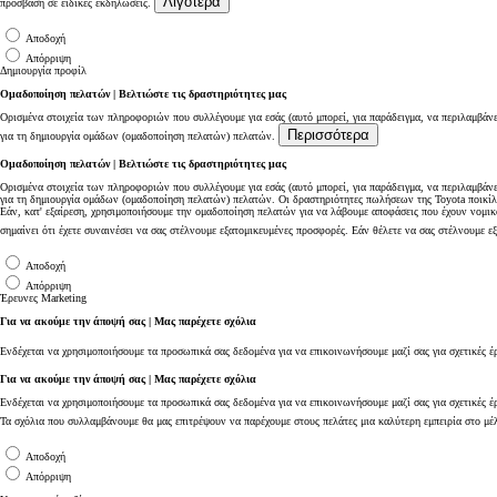
Λιγότερα
πρόσβαση σε ειδικές εκδηλώσεις.
Αποδοχή
Απόρριψη
Δημιουργία προφίλ
Ομαδοποίηση πελατών | Βελτιώστε τις δραστηριότητες μας
Ορισμένα στοιχεία των πληροφοριών που συλλέγουμε για εσάς (αυτό μπορεί, για παράδειγμα, να περιλαμβάνε
Περισσότερα
για τη δημιουργία ομάδων (ομαδοποίηση πελατών) πελατών.
Ομαδοποίηση πελατών | Βελτιώστε τις δραστηριότητες μας
Ορισμένα στοιχεία των πληροφοριών που συλλέγουμε για εσάς (αυτό μπορεί, για παράδειγμα, να περιλαμβάνε
για τη δημιουργία ομάδων (ομαδοποίηση πελατών) πελατών. Οι δραστηριότητες πωλήσεων της Toyota ποικίλ
Εάν, κατ' εξαίρεση, χρησιμοποιήσουμε την ομαδοποίηση πελατών για να λάβουμε αποφάσεις που έχουν νομικ
σημαίνει ότι έχετε συναινέσει να σας στέλνουμε εξατομικευμένες προσφορές. Εάν θέλετε να σας στέλνουμε 
Αποδοχή
Από
Απόρριψη
Έρευνες Marketing
337,99 € /Μήνα
Για να ακούμε την άποψή σας | Μας παρέχετε σχόλια
Toyota bZ4X
Ενδέχεται να χρησιμοποιήσουμε τα προσωπικά σας δεδομένα για να επικοινωνήσουμε μαζί σας για σχετικές έ
Αγοράστε Online
BATTERY ELECTRIC
Για να ακούμε την άποψή σας | Μας παρέχετε σχόλια
Ενδέχεται να χρησιμοποιήσουμε τα προσωπικά σας δεδομένα για να επικοινωνήσουμε μαζί σας για σχετικές έρε
Τα σχόλια που συλλαμβάνουμε θα μας επιτρέψουν να παρέχουμε στους πελάτες μια καλύτερη εμπειρία στο μέ
Αποδοχή
Απόρριψη