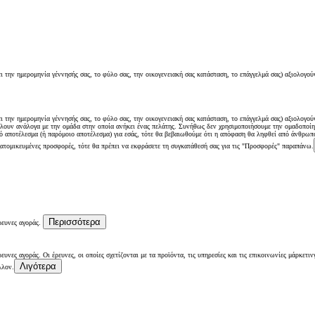
ι την ημερομηνία γέννησής σας, το φύλο σας, την οικογενειακή σας κατάσταση, το επάγγελμά σας) αξιολογού
ι την ημερομηνία γέννησής σας, το φύλο σας, την οικογενειακή σας κατάσταση, το επάγγελμά σας) αξιολογού
λουν ανάλογα με την ομάδα στην οποία ανήκει ένας πελάτης. Συνήθως δεν χρησιμοποιήσουμε την ομαδοποίησ
ό αποτέλεσμα (ή παρόμοιο αποτέλεσμα) για εσάς, τότε θα βεβαιωθούμε ότι η απόφαση θα ληφθεί από άνθρωπο
εξατομικευμένες προσφορές, τότε θα πρέπει να εκφράσετε τη συγκατάθεσή σας για τις "Προσφορές" παραπάνω.
Από
670,08 € /Μήνα
bZ4X Touring
Περισσότερα
ρευνες αγοράς.
Αγοράστε Online
BATTERY ELECTRIC
υνες αγοράς. Οι έρευνες, οι οποίες σχετίζονται με τα προϊόντα, τις υπηρεσίες και τις επικοινωνίες μάρκετι
Λιγότερα
λλον.