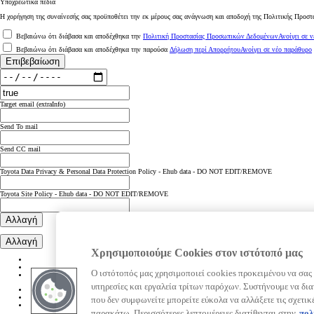
Υποχρεωτικά πεδία
Η χορήγηση της συναίνεσής σας προϋποθέτει την εκ μέρους σας ανάγνωση και αποδοχή της Πολιτικής Προστ
Βεβαιώνω ότι διάβασα και αποδέχθηκα την
Πολιτική Προστασίας Προσωπικών Δεδομένων
Ανοίγει σε 
Βεβαιώνω ότι διάβασα και αποδέχθηκα την παρούσα
Δήλωση περί Απορρήτου
Ανοίγει σε νέο παράθυρο
Επιβεβαίωση
Target email (extraInfo)
Send To mail
Send CC mail
Toyota Data Privacy & Personal Data Protection Policy - Ehub data - DO NOT EDIT/REMOVE
Toyota Site Policy - Ehub data - DO NOT EDIT/REMOVE
Από
Αλλαγή
369,33 € /Μήνα
Αλλαγή
Χρησιμοποιούμε Cookies στον ιστότοπό μας
Hilux
Αγοράστε Online
HYBRID 48V & ALL-ELECTRIC
Ο ιστότοπός μας χρησιμοποιεί cookies προκειμένου να σας
υπηρεσίες και εργαλεία τρίτων παρόχων. Συστήνουμε να δια
που δεν συμφωνείτε μπορείτε εύκολα να αλλάξετε τις σχετικ
παρακάτω. Περισσότερες λεπτομέρειες διατίθενται στην
πολ