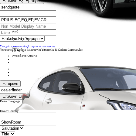
Επιλογή Εξ. Εμπόρου
Από
254,34 € /Μήνα
Στοιχεία επικοινωνίας
Στοιχεία επικοινωνίας
Υπηρεσίες & Ωράριο λειτουργίας
Υπηρεσίες & Ωράριο λειτουργίας
GR Yaris
Αγοράστε Online
Επόμενο
Επιλογή Εξ. Εμπόρου
Dealer Language
Dealer Country