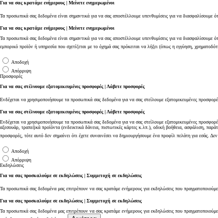
Για να σας κρατάμε ενήμερους | Μείνετε ενημερωμένοι
Τα προσωπικά σας δεδομένα είναι σημαντικά για να σας αποστέλλουμε υπενθυμίσεις για να διασφαλίσουμε ότι
Για να σας κρατάμε ενήμερους | Μείνετε ενημερωμένοι
Τα προσωπικά σας δεδομένα είναι σημαντικά για να σας αποστέλλουμε υπενθυμίσεις για να διασφαλίσουμε ότ
εμπορικό προϊόν ή υπηρεσία που σχετίζεται με το όχημά σας πρόκειται να λήξει (όπως η εγγύηση, χρηματοδότ
Αποδοχή
Απόρριψη
Προσφορές
Για να σας στέλνουμε εξατομικευμένες προσφορές | Λάβετε προσφορές
Από
Ενδέχεται να χρησιμοποιήσουμε τα προσωπικά σας δεδομένα για να σας στείλουμε εξατομικευμένες προσφορές
384,13 € /Μήνα
Για να σας στέλνουμε εξατομικευμένες προσφορές | Λάβετε προσφορές
Ενδέχεται να χρησιμοποιήσουμε τα προσωπικά σας δεδομένα για να σας στείλουμε εξατομικευμένες προσφορές
αξεσουάρ, τραπεζικά προϊόντα (ενδεικτικά δάνεια, πιστωτικές κάρτες κ.λπ.), οδική βοήθεια, ασφάλιση, παρά
Toyota C-HR+
Αγοράστε Online
προσφορές, τότε αυτό δεν σημαίνει ότι έχετε συναινέσει να δημιουργήσουμε ένα προφίλ πελάτη για εσάς. Δ
BATTERY ELECTRIC
Αποδοχή
Απόρριψη
Εκδηλώσεις
Για να σας προσκαλούμε σε εκδηλώσεις | Συμμετοχή σε εκδηλώσεις
Τα προσωπικά σας δεδομένα μας επιτρέπουν να σας κρατάμε ενήμερους για εκδηλώσεις που πραγματοποιούμ
Για να σας προσκαλούμε σε εκδηλώσεις | Συμμετοχή σε εκδηλώσεις
Τα προσωπικά σας δεδομένα μας επιτρέπουν να σας κρατάμε ενήμερους για εκδηλώσεις που πραγματοποιούμε.