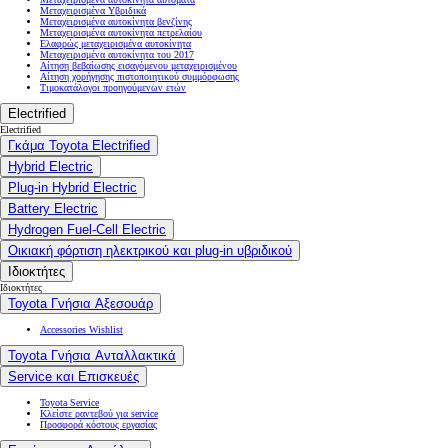
Μεταχειρισμένα Υβριδικά
Μεταχειρισμένα αυτοκίνητα βενζίνης
Μεταχειρισμένα αυτοκίνητα πετρελαίου
Ελαφρώς μεταχειρισμένα αυτοκίνητα
Μεταχειρισμένα αυτοκίνητα του 2017
Αίτηση βεβαίωσης εισαγόμενου μεταχειρισμένου
Αίτηση χορήγησης πιστοποιητικού συμμόρφωσης
Τιμοκατάλογοι προηγούμενων ετών
Electrified
Electrified
Γκάμα Toyota Electrified
Hybrid Electric
Plug-in Hybrid Electric
Battery Electric
Hydrogen Fuel-Cell Electric
Οικιακή φόρτιση ηλεκτρικού και plug-in υβριδικού
Ιδιοκτήτες
Ιδιοκτήτες
Toyota Γνήσια Αξεσουάρ
Accessories Wishlist
Toyota Γνήσια Ανταλλακτικά
Service και Επισκευές
Toyota Service
Κλείστε ραντεβού για service
Προσφορά κόστους εργασίας