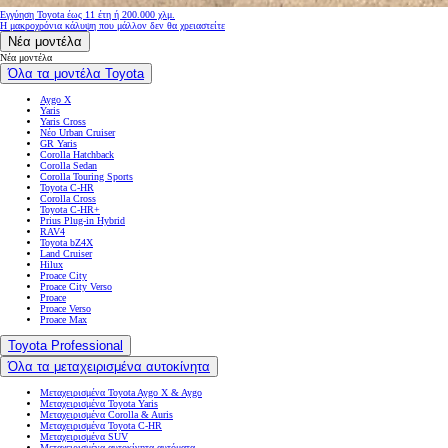
Εγγύηση Toyota έως 11 έτη ή 200.000 χλμ.
Η μακροχρόνια κάλυψη που μάλλον δεν θα χρειαστείτε
Νέα μοντέλα
Νέα μοντέλα
Όλα τα μοντέλα Toyota
Aygo X
Yaris
Yaris Cross
Νέο Urban Cruiser
GR Yaris
Corolla Hatchback
Corolla Sedan
Corolla Touring Sports
Toyota C-HR
Corolla Cross
Toyota C-HR+
Prius Plug-in Hybrid
RAV4
Toyota bZ4X
Land Cruiser
Hilux
Proace City
Proace City Verso
Proace
Proace Verso
Proace Max
Toyota Professional
Όλα τα μεταχειρισμένα αυτοκίνητα
Μεταχειρισμένα Toyota Aygo X & Aygo
Μεταχειρισμένα Toyota Yaris
Μεταχειρισμένα Corolla & Auris
Μεταχειρισμένα Toyota C-HR
Μεταχειρισμένα SUV
Μεταχειρισμένα αυτοκίνητα αυτόματα