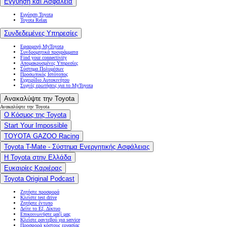
Εγγύηση και Ασφάλεια
Εγγύηση Toyota
Toyota Relax
Συνδεδεμένες Υπηρεσίες
Εφαρμογή MyToyota
Συνδρομητικά προγράμματα
Find your connectivity
Απομακρυσμένες Υπηρεσίες
Σύστημα Πολυμέσων
Προσωπικός Ιστότοπος
Εγχειρίδιο Αυτοκινήτου
Συχνές ερωτήσεις για το MyToyota
Ανακαλύψτε την Toyota
Ανακαλύψτε την Toyota
Ο Κόσμος της Toyota
Start Your Impossible
TOYOTA GAZOO Racing
Toyota T-Mate - Σύστημα Ενεργητικής Ασφάλειας
Η Toyota στην Ελλάδα
Ευκαιρίες Καριέρας
Toyota Original Podcast
Ζητήστε προσφορά
Κλείστε test drive
Ζητήστε έντυπο
Δείτε το Εξ. Δίκτυο
Επικοινωνήστε μαζί μας
Κλείστε ραντεβού για service
Προσφορά κόστους εργασίας