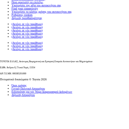
Ποιο φορτιστή να επιλέξω;
Υπολογίστε την αξία του αυτοκινήτου σας
Find your connectivity
Υπολογίστε το κόστος χρήσης του αυτοκινήτου σας
Ρυθμίσεις cookies
Δήλωση προσβασιμότητας
(Ανοίγει σε νέο παράθυρο)
(Ανοίγει σε νέο παράθυρο)
(Ανοίγει σε νέο παράθυρο)
(Ανοίγει σε νέο παράθυρο)
(Ανοίγει σε νέο παράθυρο)
(Ανοίγει σε νέο παράθυρο)
(Ανοίγει σε νέο παράθυρο)
(Ανοίγει σε νέο παράθυρο)
ΤΟΥΟΤΑ ΕΛΛΑΣ, Ανώνυμος Βιομηχανική και Εμπορική Εταιρεία Αυτοκινήτων και Μηχανημάτων
ΕΔΡΑ: Άνδρου 8, Γλυκά Νερά, 15354
ΑΡ. Γ.Ε.ΜΗ. 000385201000
Πνευματικά δικαιώματα © Toyota 2026
Όροι xρήσης
Γενική Πολιτική Απορρήτου
Ειδοποίηση για τον Νόμο Διαμοιρασμού Δεδομένων
Δήλωση Απορρήτου