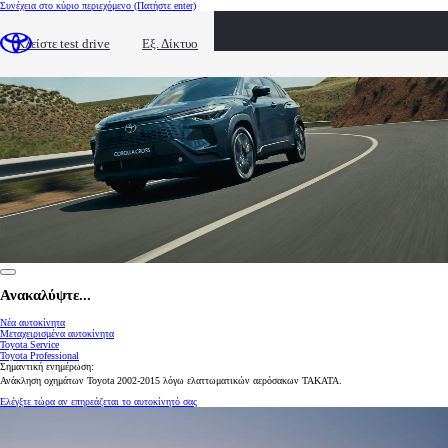
Συνέχεια στο κύριο περιεχόμενο
(Πατήστε enter)
Κλείστε test drive
Εξ. Δίκτυο
0:10 / 0:20
Ανακαλύψτε...
Νέα αυτοκίνητα
Μεταχειρισμένα αυτοκίνητα
Toyota Service
Toyota Professional
Σημαντική ενημέρωση:
Ανάκληση οχημάτων Toyota 2002-2015 λόγω ελαττωματικών αερόσακων TAKATA.
Ελέγξτε τώρα αν επηρεάζεται το αυτοκίνητό σας