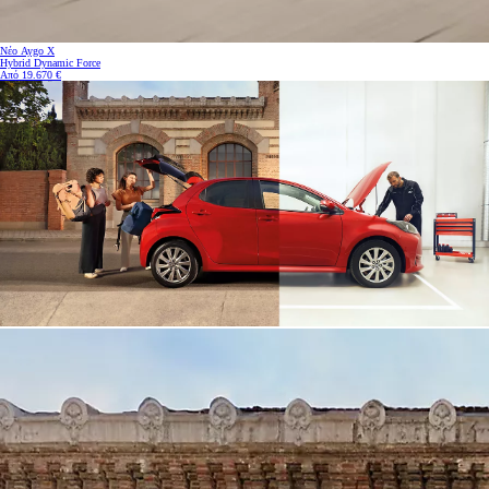
Νέο Aygo X
Hybrid Dynamic Force
Από 19.670 €